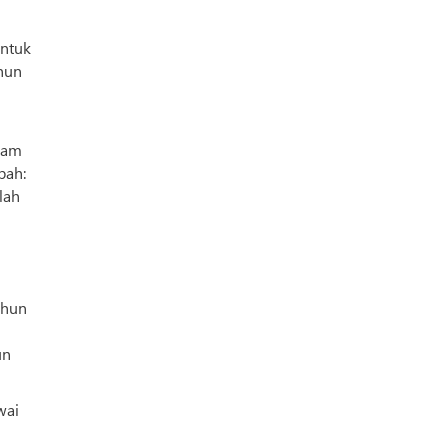
untuk
hun
lam
bah:
lah
ahun
un
wai