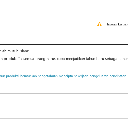
laporan kesilap
ilah musuh Islam"
an produksi" / semua orang harus cuba menjadikan tahun baru sebagai tahu
hun produksi
berasaskan pengetahuan
mencipta pekerjaan
pengeluaran
penciptaan