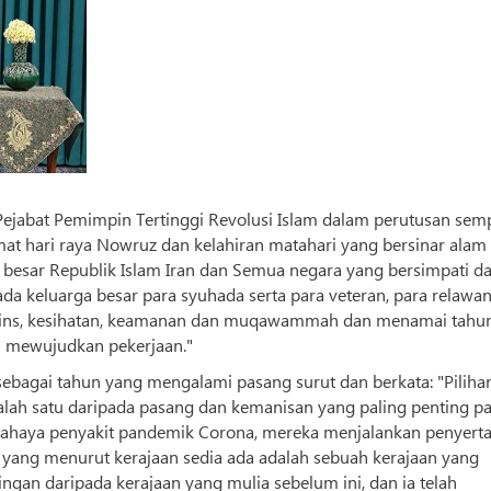
jabat Pemimpin Tertinggi Revolusi Islam dalam perutusan sem
t hari raya Nowruz dan kelahiran matahari yang bersinar alam
 besar Republik Islam Iran dan Semua negara yang bersimpati d
da keluarga besar para syuhada serta para veteran, para relawa
sains, kesihatan, keamanan dan muqawammah dan menamai tahu
mu mewujudkan pekerjaan."
ebagai tahun yang mengalami pasang surut dan berkata: "Piliha
salah satu daripada pasang dan kemanisan yang paling penting p
bahaya penyakit pandemik Corona, mereka menjalankan penyert
 yang menurut kerajaan sedia ada adalah sebuah kerajaan yang
gan daripada kerajaan yang mulia sebelum ini, dan ia telah