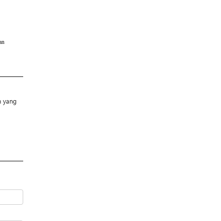
an
n yang