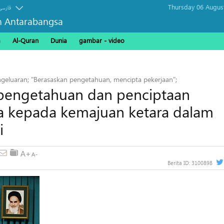
Thursday 06 Augus
فارسی
n Antarabangsa
a
Al-Quran
Dunia
gambar - video
geluaran; "Berasaskan pengetahuan, mencipta pekerjaan";
pengetahuan dan penciptaan
 kepada kemajuan ketara dalam
i
Berita ID:
3100898