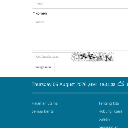
* komen
Thursday 06 August 2026
,
GMT-19:44:38
Halaman utama
Tentang kita
Semua berita
Hubungi Kami
buletin
pengundian