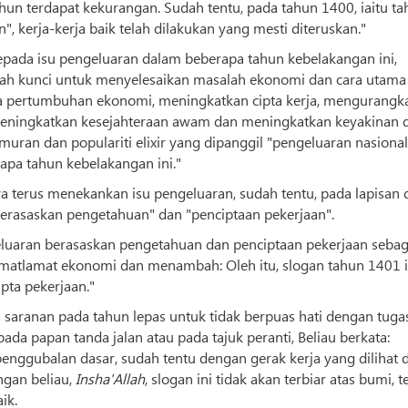
hun terdapat kekurangan. Sudah tentu, pada tahun 1400, iaitu t
 kerja-kerja baik telah dilakukan yang mesti diteruskan."
ada isu pengeluaran dalam beberapa tahun kebelakangan ini,
alah kunci untuk menyelesaikan masalah ekonomi dan cara utama
a pertumbuhan ekonomi, meningkatkan cipta kerja, mengurangk
 meningkatkan kesejahteraan awam dan meningkatkan keyakinan d
an dan populariti elixir yang dipanggil "pengeluaran nasional
pa tahun kebelakangan ini."
a terus menekankan isu pengeluaran, sudah tentu, pada lapisan 
"berasaskan pengetahuan" dan "penciptaan pekerjaan".
luaran berasaskan pengetahuan dan penciptaan pekerjaan sebag
matlamat ekonomi dan menambah: Oleh itu, slogan tahun 1401 i
pta pekerjaan."
 saranan pada tahun lepas untuk tidak berpuas hati dengan tuga
da papan tanda jalan atau pada tajuk peranti, Beliau berkata:
enggubalan dasar, sudah tentu dengan gerak kerja yang dilihat d
ngan beliau,
Insha'Allah
, slogan ini tidak akan terbiar atas bumi, t
ik.