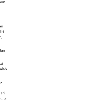
ahun
an
iri
",
dan
ai
alah
s-
ari
etapi