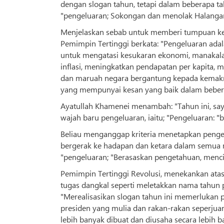
dengan slogan tahun, tetapi dalam beberapa ta
"pengeluaran; Sokongan dan menolak Halangan",
Menjelaskan sebab untuk memberi tumpuan kep
Pemimpin Tertinggi berkata: "Pengeluaran ad
untuk mengatasi kesukaran ekonomi, manakal
inflasi, meningkatkan pendapatan per kapita,
dan maruah negara bergantung kepada kemakmur
yang mempunyai kesan yang baik dalam bebera
Ayatullah Khamenei menambah: "Tahun ini, say
wajah baru pengeluaran, iaitu; "Pengeluaran: 
Beliau menganggap kriteria menetapkan penge
bergerak ke hadapan dan ketara dalam semua 
"pengeluaran; "Berasaskan pengetahuan, menci
Pemimpin Tertinggi Revolusi, menekankan atas
tugas dangkal seperti meletakkan nama tahun pa
"Merealisasikan slogan tahun ini memerlukan p
presiden yang mulia dan rakan-rakan seperjua
lebih banyak dibuat dan diusaha secara lebih ba