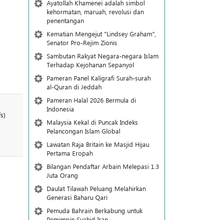
Ayatollah Khamenei adalah simbol
kehormatan, maruah, revolusi dan
penentangan
Kematian Mengejut "Lindsey Graham",
Senator Pro-Rejim Zionis
Sambutan Rakyat Negara-negara Islam
Terhadap Kejohanan Sepanyol
Pameran Panel Kaligrafi Surah-surah
al-Quran di Jeddah
Pameran Halal 2026 Bermula di
Indonesia
s)
Malaysia Kekal di Puncak Indeks
Pelancongan Islam Global
Lawatan Raja Britain ke Masjid Hijau
Pertama Eropah
Bilangan Pendaftar Arbain Melepasi 1.3
Juta Orang
Daulat Tilawah Peluang Melahirkan
Generasi Baharu Qari
Pemuda Bahrain Berkabung untuk
Pemimpin Syahid Iran