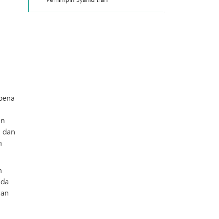
pena
an
n dan
n
n
ada
aan