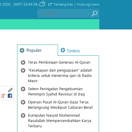
|
t 2026 ,
GMT-19:44:38
17°
Tentang kita
Hubungi Kami
Populer
Terkini
Teras Pembinaan Generasi Al-Quran
"Kecekapan dan penguasaan" adalah
kriteria untuk menerima qari di Radio
Mesir
Setem Peringatan Pengebumian
Pemimpin Syahid Revolusi di Iraq
Operasi Pusat Al-Quran Gaza Terus
Berlangsung Meskipun Cabaran Berat
Kumpulan Nasyid Muhammad
Rasulullah Mempersembahkan Karya
Terbaru