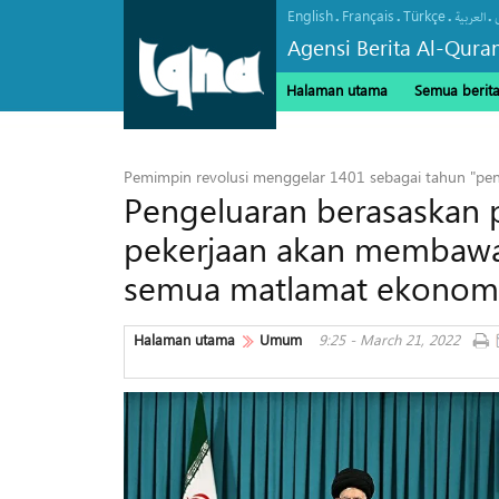
English
Français
Türkçe
.
.
.
.
العربیة
Agensi Berita Al-Qura
Halaman utama
Semua berit
Pemimpin revolusi menggelar 1401 sebagai tahun "pen
Pengeluaran berasaskan 
pekerjaan akan membawa
semua matlamat ekonom
Halaman utama
Umum
9:25 - March 21, 2022