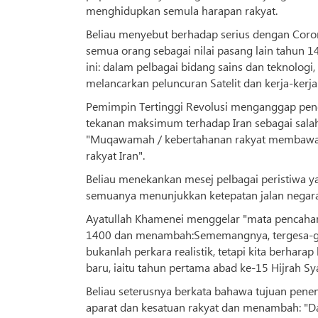
menghidupkan semula harapan rakyat.
Beliau menyebut berhadap serius dengan Coro
semua orang sebagai nilai pasang lain tahun 
ini: dalam pelbagai bidang sains dan teknologi
melancarkan peluncuran Satelit dan kerja-kerja
Pemimpin Tertinggi Revolusi menganggap pe
tekanan maksimum terhadap Iran sebagai salah
"Muqawamah / kebertahanan rakyat membawa 
rakyat Iran".
Beliau menekankan mesej pelbagai peristiwa yan
semuanya menunjukkan ketepatan jalan negar
Ayatullah Khamenei menggelar "mata pencaharian
1400 dan menambah:Sememangnya, tergesa-ge
bukanlah perkara realistik, tetapi kita berha
baru, iaitu tahun pertama abad ke-15 Hijrah Sy
Beliau seterusnya berkata bahawa tujuan pen
aparat dan kesatuan rakyat dan menambah: "Da