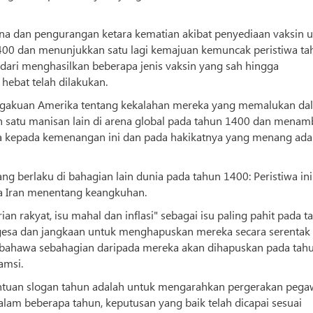
na dan pengurangan ketara kematian akibat penyediaan vaksin 
1400 dan menunjukkan satu lagi kemajuan kemuncak peristiwa ta
, dari menghasilkan beberapa jenis vaksin yang sah hingga
 hebat telah dilakukan.
ngakuan Amerika tentang kekalahan mereka yang memalukan da
 satu manisan lain di arena global pada tahun 1400 dan menam
kepada kemenangan ini dan pada hakikatnya yang menang ada
g berlaku di bahagian lain dunia pada tahun 1400: Peristiwa ini
a Iran menentang keangkuhan.
 rakyat, isu mahal dan inflasi" sebagai isu paling pahit pada t
sa dan jangkaan untuk menghapuskan mereka secara serentak
rap bahawa sebahagian daripada mereka akan dihapuskan pada tah
amsi.
entuan slogan tahun adalah untuk mengarahkan pergerakan pega
lam beberapa tahun, keputusan yang baik telah dicapai sesuai