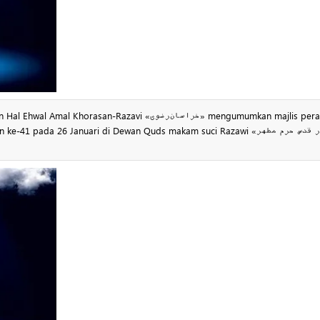
-Razavi «خراسان‌رضوی» mengumumkan majlis perasmian
 pada 26 Januari di Dewan Quds makam suci Razawi «تالار قدس حرم مطهر