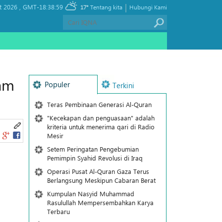
|
t 2026 ,
GMT-18:38:59
17°
Tentang kita
Hubungi Kami
kam
Populer
Terkini
Teras Pembinaan Generasi Al-Quran
"Kecekapan dan penguasaan" adalah
kriteria untuk menerima qari di Radio
Mesir
Setem Peringatan Pengebumian
Pemimpin Syahid Revolusi di Iraq
Operasi Pusat Al-Quran Gaza Terus
Berlangsung Meskipun Cabaran Berat
Kumpulan Nasyid Muhammad
Rasulullah Mempersembahkan Karya
Terbaru