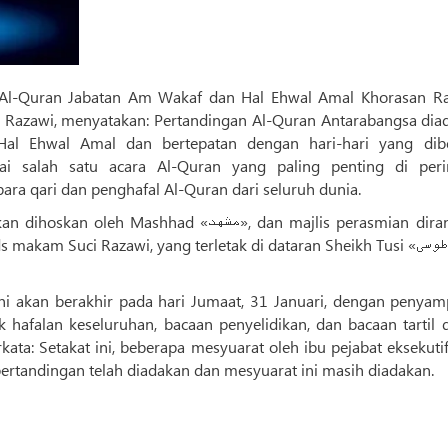
Razawi, menyatakan: Pertandingan Al-Quran Antarabangsa dia
al Ehwal Amal dan bertepatan dengan hari-hari yang dibe
i salah satu acara Al-Quran yang paling penting di peri
ara qari dan penghafal Al-Quran dari seluruh dunia.
had «مشهد», dan majlis perasmian dirancang
am Suci Razawi, yang terletak di dataran Sheikh Tusi «شیخ طوسی»
i akan berakhir pada hari Jumaat, 31 Januari, dengan penyam
k hafalan keseluruhan, bacaan penyelidikan, dan bacaan tartil
kata: Setakat ini, beberapa mesyuarat oleh ibu pejabat eksekuti
ertandingan telah diadakan dan mesyuarat ini masih diadakan.