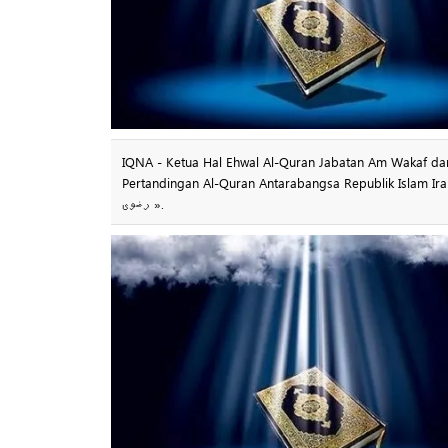
IQNA - Ketua Hal Ehwal Al-Quran Jabatan Am Wakaf dan Hal Ehwal Amal Khorasan
Pertandingan Al-Quran Antarabangsa Republik Islam Iran ke-41
رضوی ».