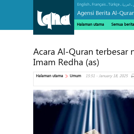
English
Français
Türkçe
.
.
.
.
العربیة
Agensi Berita Al-Qura
Halaman utama
Semua berit
Acara Al-Quran terbesar 
Imam Redha (as)
Halaman utama
Umum
15:51 - January 18, 2025