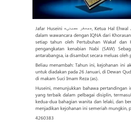
Jafar Huseini «جعفر حسینی», Ketua Hal Ehwal Al-Quran Jabatan Am Wakaf dan Hal Ehwal Amal Khorasan Razawi,
dalam wawancara dengan IQNA dari Khorasan 
setiap tahun oleh Pertubuhan Wakaf dan H
pengangkatan kenabian Nabi (SAW) Sebaga
antarabangsa, ia disambut secara meluas oleh p
Beliau menambah: Tahun ini, kejohanan ini akan dihoskan oleh Mash
untuk diadakan pada 26 Januari, di Dewan Quds mak
di makam Suci Imam Reza (as).
Huseini, menunjukkan bahawa pertandingan in
yang terbaik dalam pelbagai disiplin, termasu
kedua-dua bahagian wanita dan lelaki, dan ber
menjadikan kejohanan ini semeriah mungkin, p
4260383