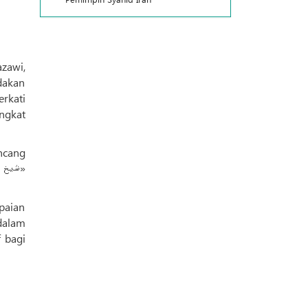
dakan
rkati
ngkat
paian
 dalam
f bagi