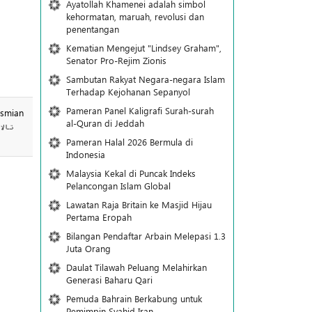
Ayatollah Khamenei adalah simbol
kehormatan, maruah, revolusi dan
penentangan
Kematian Mengejut "Lindsey Graham",
Senator Pro-Rejim Zionis
Sambutan Rakyat Negara-negara Islam
Terhadap Kejohanan Sepanyol
Pameran Panel Kaligrafi Surah-surah
al-Quran di Jeddah
Pameran Halal 2026 Bermula di
Indonesia
Malaysia Kekal di Puncak Indeks
Pelancongan Islam Global
Lawatan Raja Britain ke Masjid Hijau
Pertama Eropah
Bilangan Pendaftar Arbain Melepasi 1.3
Juta Orang
Daulat Tilawah Peluang Melahirkan
Generasi Baharu Qari
Pemuda Bahrain Berkabung untuk
Pemimpin Syahid Iran