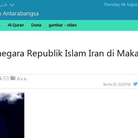
Thursday 06 Augus
فارسی
n Antarabangsa
a
Al-Quran
Dunia
gambar - video
negara Republik Islam Iran di Ma
Berita ID:
3105769