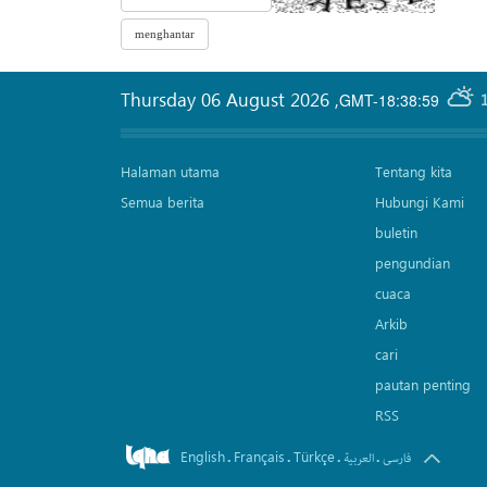
Thursday 06 August 2026
,
GMT-18:38:59
Halaman utama
Tentang kita
Semua berita
Hubungi Kami
buletin
pengundian
cuaca
Arkib
cari
pautan penting
RSS
English
Français
Türkçe
.
.
.
.
فارسی
العربیة