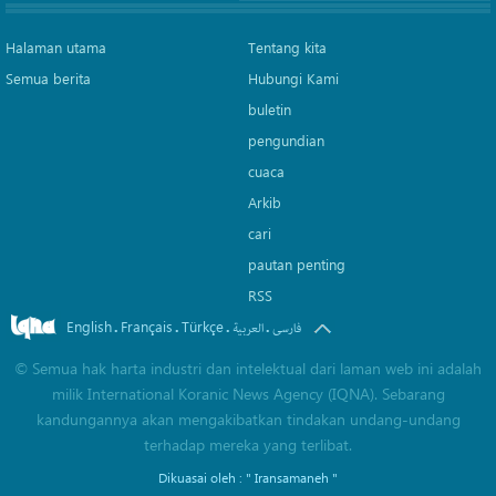
Halaman utama
Tentang kita
Semua berita
Hubungi Kami
buletin
pengundian
cuaca
Arkib
cari
pautan penting
RSS
English
Français
Türkçe
.
.
.
.
فارسی
العربیة
©
Semua hak harta industri dan intelektual dari laman web ini adalah
milik International Koranic News Agency (IQNA). Sebarang
kandungannya akan mengakibatkan tindakan undang-undang
terhadap mereka yang terlibat.
Dikuasai oleh :
" Iransamaneh "