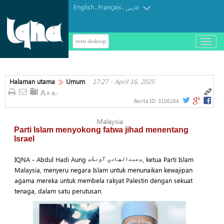
English
Français
.
.
فارسی
versi desktop
باز
و
بسته
کردن
Halaman utama
Umum
17:27 - April 16, 2025
منو
Berita ID:
3106264
Malaysia
Parti Islam menyokong fatwa jihad menentang
Israel
IQNA - Abdul Hadi Aung «عبدالهادی آونگ», ketua Parti Islam
Malaysia, menyeru negara Islam untuk menunaikan kewajipan
agama mereka untuk membela rakyat Palestin dengan sekuat
tenaga, dalam satu perutusan.