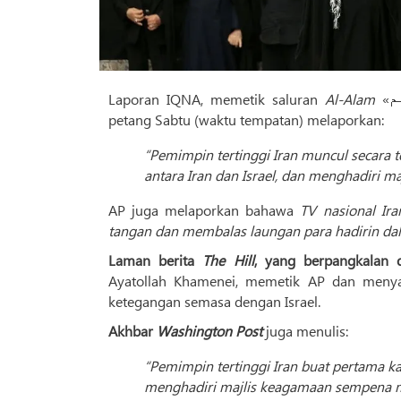
Laporan IQNA, memetik saluran
Al-Alam
petang Sabtu (waktu tempatan) melaporkan:
“Pemimpin tertinggi Iran muncul secara t
antara Iran dan Israel, dan menghadiri m
AP juga melaporkan bahawa
TV nasional Ir
tangan dan membalas laungan para hadirin dal
Laman berita
The Hill
, yang berpangkalan 
Ayatollah Khamenei, memetik AP dan menya
ketegangan semasa dengan Israel.
Akhbar
Washington Post
juga menulis:
“Pemimpin tertinggi Iran buat pertama kali
menghadiri majlis keagamaan sempena m