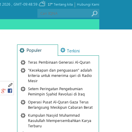
|
t 2026 ,
GMT-09:48:59
17°
Tentang kita
Hubungi Kami
Populer
Terkini
Teras Pembinaan Generasi Al-Quran
"Kecekapan dan penguasaan" adalah
kriteria untuk menerima qari di Radio
Mesir
Setem Peringatan Pengebumian
Pemimpin Syahid Revolusi di Iraq
Operasi Pusat Al-Quran Gaza Terus
Berlangsung Meskipun Cabaran Berat
Kumpulan Nasyid Muhammad
Rasulullah Mempersembahkan Karya
Terbaru