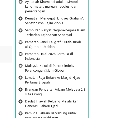
Ayatollah Khamenei adalah simbol
kehormatan, maruah, revolusi dan
penentangan
Kematian Mengejut "Lindsey Graham",
Senator Pro-Rejim Zionis
Sambutan Rakyat Negara-negara Islam
Terhadap Kejohanan Sepanyol
Pameran Panel Kaligrafi Surah-surah
al-Quran di Jeddah
Pameran Halal 2026 Bermula di
Indonesia
Malaysia Kekal di Puncak Indeks
Pelancongan Islam Global
Lawatan Raja Britain ke Masjid Hijau
Pertama Eropah
Bilangan Pendaftar Arbain Melepasi 1.3
Juta Orang
Daulat Tilawah Peluang Melahirkan
Generasi Baharu Qari
Pemuda Bahrain Berkabung untuk
Pemimpin Syahid Iran