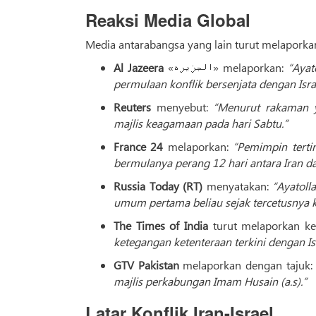
Reaksi Media Global
Media antarabangsa yang lain turut melaporkan
Al Jazeera
«الجزیره» melaporkan:
“Ayat
permulaan konflik bersenjata dengan Isra
Reuters
menyebut:
“Menurut rakaman y
majlis keagamaan pada hari Sabtu.”
France 24
melaporkan:
“Pemimpin terti
bermulanya perang 12 hari antara Iran dan
Russia Today (RT)
menyatakan:
“Ayatoll
umum pertama beliau sejak tercetusnya k
The Times of India
turut melaporkan ke
ketegangan ketenteraan terkini dengan Isr
GTV Pakistan
melaporkan dengan tajuk
majlis perkabungan Imam Husain (a.s).”
Latar Konflik Iran-Israel