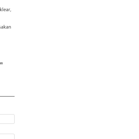
klear,
sakan
an