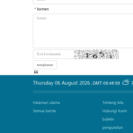
* komen
Thursday 06 August 2026
,
GMT-09:48:59
Halaman utama
Tentang kita
Semua berita
Hubungi Kami
buletin
pengundian