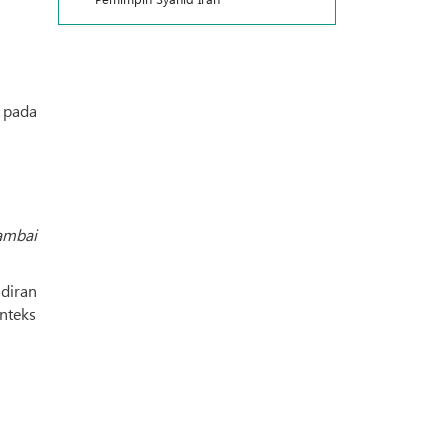
pada
ambai
diran
nteks