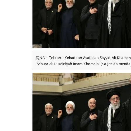
IQNA – Tehran - Kehadiran Ayatollah Sayyid Ali Khamen
‘Ashura di Huseiniyah Imam Khomeini (r.a.) telah menda