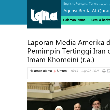
English
Français
Türkçe
.
.
.
.
العربیة
Agensi Berita Al-Qura
Halaman utama
Semua berit
Laporan Media Amerika d
Pemimpin Tertinggi Iran 
Imam Khomeini (r.a.)
Halaman utama
Umum
16:15 - July 07, 2025