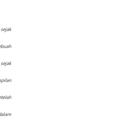
 sejak
ebuah
sejak
pilan
telah
dalam