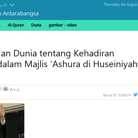
Thursday 06 Augus
فارسی
n Antarabangsa
a
Al-Quran
Dunia
gambar - video
an Dunia tentang Kehadiran
dalam Majlis ‘Ashura di Huseiniyah
Berita ID:
3106674