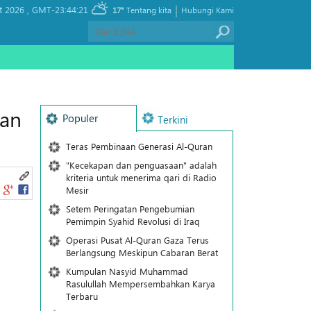
|
t 2026 ,
GMT-23:44:21
17°
Tentang kita
Hubungi Kami
tan
Populer
Terkini
Teras Pembinaan Generasi Al-Quran
"Kecekapan dan penguasaan" adalah
kriteria untuk menerima qari di Radio
Mesir
Setem Peringatan Pengebumian
Pemimpin Syahid Revolusi di Iraq
Operasi Pusat Al-Quran Gaza Terus
Berlangsung Meskipun Cabaran Berat
Kumpulan Nasyid Muhammad
Rasulullah Mempersembahkan Karya
Terbaru