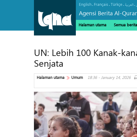
English
Français
Türkçe
.
.
.
.
العربیة
Agensi Berita Al-Qura
Halaman utama
Semua berit
UN: Lebih 100 Kanak-kan
Senjata
Halaman utama
Umum
18:36 - January 14, 2026