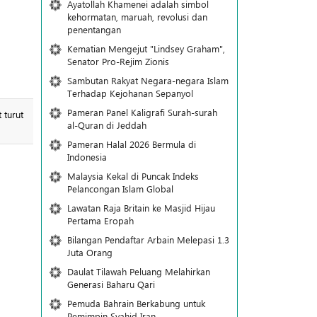
Ayatollah Khamenei adalah simbol
kehormatan, maruah, revolusi dan
penentangan
Kematian Mengejut "Lindsey Graham",
Senator Pro-Rejim Zionis
Sambutan Rakyat Negara-negara Islam
Terhadap Kejohanan Sepanyol
Pameran Panel Kaligrafi Surah-surah
 turut
al-Quran di Jeddah
Pameran Halal 2026 Bermula di
Indonesia
Malaysia Kekal di Puncak Indeks
Pelancongan Islam Global
Lawatan Raja Britain ke Masjid Hijau
Pertama Eropah
Bilangan Pendaftar Arbain Melepasi 1.3
Juta Orang
Daulat Tilawah Peluang Melahirkan
Generasi Baharu Qari
Pemuda Bahrain Berkabung untuk
Pemimpin Syahid Iran