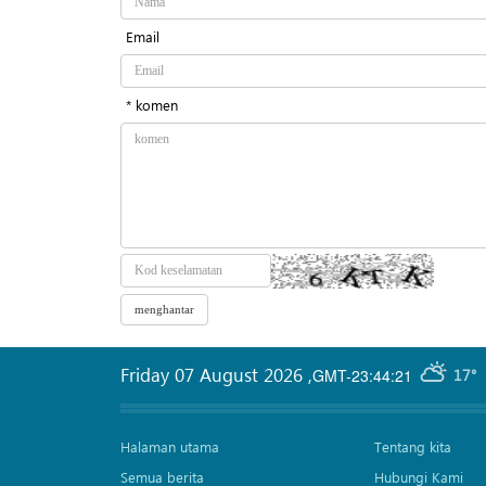
Email
* komen
Friday 07 August 2026
,
GMT-23:44:21
17°
Halaman utama
Tentang kita
Semua berita
Hubungi Kami