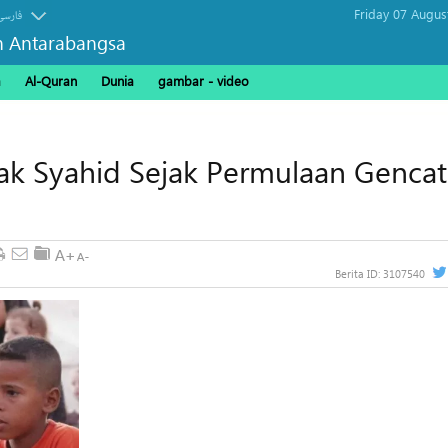
Friday 07 Augus
فارسی
n Antarabangsa
a
Al-Quran
Dunia
gambar - video
ak Syahid Sejak Permulaan Genca
Berita ID:
3107540