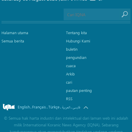
Halaman utama
Tentang kita
Semua berita
Hubungi Kami
buletin
pengundian
cuaca
Arkib
cari
pautan penting
RSS
English
Français
Türkçe
.
.
.
.
فارسی
العربیة
©
Semua hak harta industri dan intelektual dari laman web ini adalah
milik International Koranic News Agency (IQNA). Sebarang
kandungannya akan mengakibatkan tindakan undang-undang