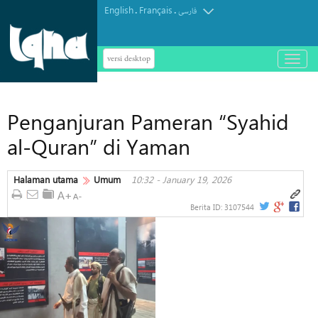
English
Français
.
.
فارسی
versi desktop
باز
و
بسته
کردن
Penganjuran Pameran “Syahid
منو
al-Quran” di Yaman
Halaman utama
Umum
10:32 - January 19, 2026
Berita ID:
3107544