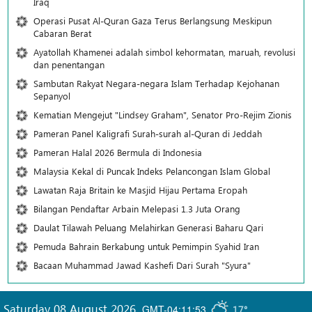
Iraq
Operasi Pusat Al-Quran Gaza Terus Berlangsung Meskipun
Cabaran Berat
Ayatollah Khamenei adalah simbol kehormatan, maruah, revolusi
dan penentangan
Sambutan Rakyat Negara-negara Islam Terhadap Kejohanan
Sepanyol
Kematian Mengejut "Lindsey Graham", Senator Pro-Rejim Zionis
Pameran Panel Kaligrafi Surah-surah al-Quran di Jeddah
Pameran Halal 2026 Bermula di Indonesia
Malaysia Kekal di Puncak Indeks Pelancongan Islam Global
Lawatan Raja Britain ke Masjid Hijau Pertama Eropah
Bilangan Pendaftar Arbain Melepasi 1.3 Juta Orang
Daulat Tilawah Peluang Melahirkan Generasi Baharu Qari
Pemuda Bahrain Berkabung untuk Pemimpin Syahid Iran
Bacaan Muhammad Jawad Kashefi Dari Surah "Syura"
Saturday 08 August 2026
,
GMT-04:11:53
17°