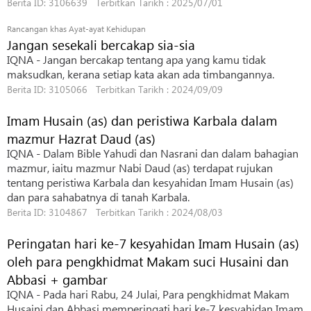
Berita ID: 3106639 Terbitkan Tarikh : 2025/07/01
Rancangan khas Ayat-ayat Kehidupan
Jangan sesekali bercakap sia-sia
IQNA - Jangan bercakap tentang apa yang kamu tidak
maksudkan, kerana setiap kata akan ada timbangannya.
Berita ID: 3105066 Terbitkan Tarikh : 2024/09/09
Imam Husain (as) dan peristiwa Karbala dalam
mazmur Hazrat Daud (as)
IQNA - Dalam Bible Yahudi dan Nasrani dan dalam bahagian
mazmur, iaitu mazmur Nabi Daud (as) terdapat rujukan
tentang peristiwa Karbala dan kesyahidan Imam Husain (as)
dan para sahabatnya di tanah Karbala.
Berita ID: 3104867 Terbitkan Tarikh : 2024/08/03
Peringatan hari ke-7 kesyahidan Imam Husain (as)
oleh para pengkhidmat Makam suci Husaini dan
Abbasi + gambar
IQNA - Pada hari Rabu, 24 Julai, Para pengkhidmat Makam
Husaini dan Abbasi memperingati hari ke-7 kesyahidan Imam