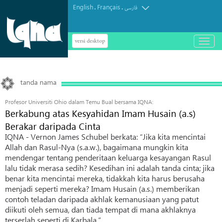
English
Français
.
.
فارسی
versi desktop
باز
و
بسته
کردن
منو
tanda nama
Profesor Universiti Ohio dalam Temu Bual bersama IQNA:
Berkabung atas Kesyahidan Imam Husain (a.s)
Berakar daripada Cinta
IQNA - Vernon James Schubel berkata: “Jika kita mencintai
Allah dan Rasul-Nya (s.a.w.), bagaimana mungkin kita
mendengar tentang penderitaan keluarga kesayangan Rasul
lalu tidak merasa sedih? Kesedihan ini adalah tanda cinta; jika
benar kita mencintai mereka, tidakkah kita harus berusaha
menjadi seperti mereka? Imam Husain (a.s.) memberikan
contoh teladan daripada akhlak kemanusiaan yang patut
diikuti oleh semua, dan tiada tempat di mana akhlaknya
terserlah seperti di Karbala.”