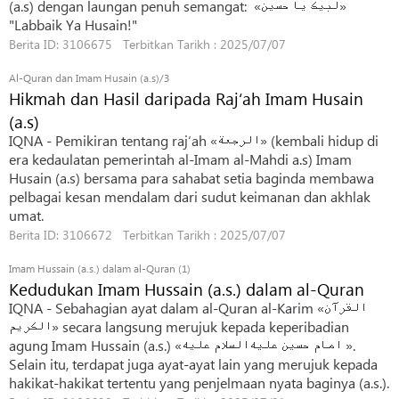
(a.s) dengan laungan penuh semangat: «لبیک یا حسین»
"Labbaik Ya Husain!"
Berita ID: 3106675 Terbitkan Tarikh : 2025/07/07
Al-Quran dan Imam Husain (a.s)/3
Hikmah dan Hasil daripada Raj‘ah Imam Husain
(a.s)
IQNA - Pemikiran tentang raj‘ah «الرجعة» (kembali hidup di
era kedaulatan pemerintah al-Imam al-Mahdi a.s) Imam
Husain (a.s) bersama para sahabat setia baginda membawa
pelbagai kesan mendalam dari sudut keimanan dan akhlak
umat.
Berita ID: 3106672 Terbitkan Tarikh : 2025/07/07
Imam Hussain (a.s.) dalam al-Quran (1)
Kedudukan Imam Hussain (a.s.) dalam al-Quran
IQNA - Sebahagian ayat dalam al-Quran al-Karim «القرآن
الکریم» secara langsung merujuk kepada keperibadian
agung Imam Hussain (a.s.) «امام حسین علیه‌السلام علیه ».
Selain itu, terdapat juga ayat-ayat lain yang merujuk kepada
hakikat-hakikat tertentu yang penjelmaan nyata baginya (a.s.).