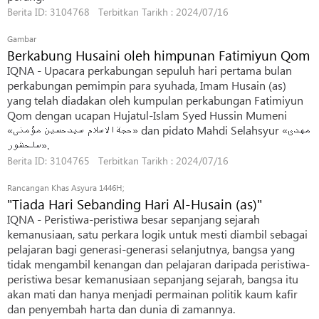
Berita ID: 3104768 Terbitkan Tarikh : 2024/07/16
Gambar
Berkabung Husaini oleh himpunan Fatimiyun Qom
IQNA - Upacara perkabungan sepuluh hari pertama bulan
perkabungan pemimpin para syuhada, Imam Husain (as)
yang telah diadakan oleh kumpulan perkabungan Fatimiyun
Qom dengan ucapan Hujatul-Islam Syed Hussin Mumeni
«حجةالاسلام سیدحسین مؤمنی» dan pidato Mahdi Selahsyur «مهدی
سلحشور».
Berita ID: 3104765 Terbitkan Tarikh : 2024/07/16
Rancangan Khas Asyura 1446H;
"Tiada Hari Sebanding Hari Al-Husain (as)"
IQNA - Peristiwa-peristiwa besar sepanjang sejarah
kemanusiaan, satu perkara logik untuk mesti diambil sebagai
pelajaran bagi generasi-generasi selanjutnya, bangsa yang
tidak mengambil kenangan dan pelajaran daripada peristiwa-
peristiwa besar kemanusiaan sepanjang sejarah, bangsa itu
akan mati dan hanya menjadi permainan politik kaum kafir
dan penyembah harta dan dunia di zamannya.