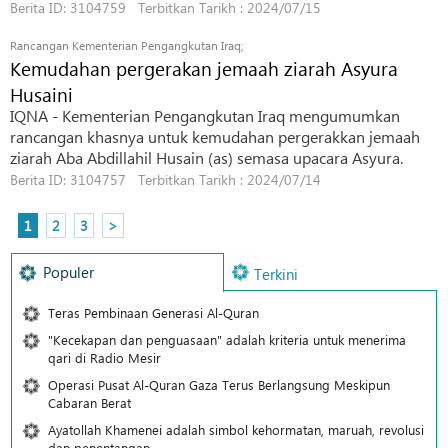
Berita ID: 3104759 Terbitkan Tarikh : 2024/07/15
Rancangan Kementerian Pengangkutan Iraq;
Kemudahan pergerakan jemaah ziarah Asyura
Husaini
IQNA - Kementerian Pengangkutan Iraq mengumumkan
rancangan khasnya untuk kemudahan pergerakkan jemaah
ziarah Aba Abdillahil Husain (as) semasa upacara Asyura.
Berita ID: 3104757 Terbitkan Tarikh : 2024/07/14
1
2
3
>
Populer
Terkini
Teras Pembinaan Generasi Al-Quran
"Kecekapan dan penguasaan" adalah kriteria untuk menerima
qari di Radio Mesir
Operasi Pusat Al-Quran Gaza Terus Berlangsung Meskipun
Cabaran Berat
Ayatollah Khamenei adalah simbol kehormatan, maruah, revolusi
dan penentangan