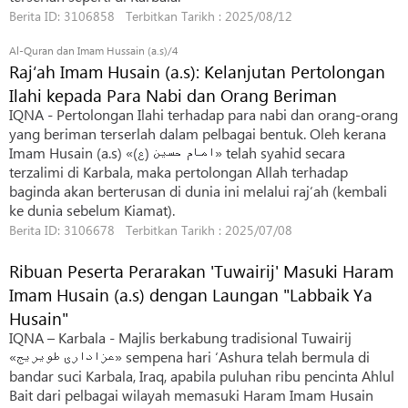
Berita ID: 3106858 Terbitkan Tarikh : 2025/08/12
Al-Quran dan Imam Hussain (a.s)/4
Raj‘ah Imam Husain (a.s): Kelanjutan Pertolongan
Ilahi kepada Para Nabi dan Orang Beriman
IQNA - Pertolongan Ilahi terhadap para nabi dan orang-orang
yang beriman terserlah dalam pelbagai bentuk. Oleh kerana
Imam Husain (a.s) «امام حسین (ع)» telah syahid secara
terzalimi di Karbala, maka pertolongan Allah terhadap
baginda akan berterusan di dunia ini melalui raj‘ah (kembali
ke dunia sebelum Kiamat).
Berita ID: 3106678 Terbitkan Tarikh : 2025/07/08
Ribuan Peserta Perarakan 'Tuwairij' Masuki Haram
Imam Husain (a.s) dengan Laungan "Labbaik Ya
Husain"
IQNA – Karbala - Majlis berkabung tradisional Tuwairij
«عزاداری طویریج» sempena hari ‘Ashura telah bermula di
bandar suci Karbala, Iraq, apabila puluhan ribu pencinta Ahlul
Bait dari pelbagai wilayah memasuki Haram Imam Husain