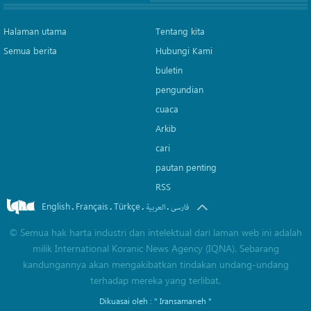
Halaman utama
Tentang kita
Semua berita
Hubungi Kami
buletin
pengundian
cuaca
Arkib
cari
pautan penting
RSS
English
Français
Türkçe
.
.
.
.
فارسی
العربیة
©
Semua hak harta industri dan intelektual dari laman web ini adalah
milik International Koranic News Agency (IQNA). Sebarang
kandungannya akan mengakibatkan tindakan undang-undang
terhadap mereka yang terlibat.
Dikuasai oleh :
" Iransamaneh "