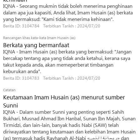
IQNA - Seorang mukmin tidak boleh menerima penghinaan
dalam apa jua kapasiti, Anda lihat, Imam Husain (as) berkata
yang bermaksud: "Kami tidak menerima kehinaan".
Berita ID: 3104784 Terbitkan Tarikh : 2024/07/20
Rancangan khas kata-kata Imam Husain (as)
Berkata yang bermanfaat
IQNA - Imam Husain (as) berkata yang bermaksud: "Jangan
bercakap tentang apa yang tidak anda ketahui, kerana saya
takut kepada anda, akan memeperberat timbangan
keburukan anda".
Berita ID: 3104783 Terbitkan Tarikh : 2024/07/20
Catatan
Keutamaan Imam Husain (as) menurut sumber
Sunni
IQNA - Dalam sumber Sunni yang penting seperti Sahih
Bukhari, Musnad Ahmad Ibn Hanbal, Sunan Ibn Majah, Sunan
Tirmidzi, dan lain-lain, banyak hadis Nabi (SAW) telah
diriwayatkan tentang keutamaan dan kelebihan Imam Husain
(as) termasuk hadis Rayhanah Al-Nabi «ریحانة‌النبی» dan