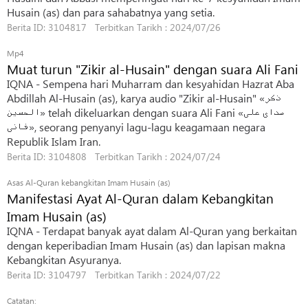
Husain (as) dan para sahabatnya yang setia.
Berita ID: 3104817 Terbitkan Tarikh : 2024/07/26
Mp4
Muat turun "Zikir al-Husain" dengan suara Ali Fani
IQNA - Sempena hari Muharram dan kesyahidan Hazrat Aba
Abdillah Al-Husain (as), karya audio "Zikir al-Husain" «ذکر
الحسین» telah dikeluarkan dengan suara Ali Fani «صدای علی
فانی», seorang penyanyi lagu-lagu keagamaan negara
Republik Islam Iran.
Berita ID: 3104808 Terbitkan Tarikh : 2024/07/24
Asas Al-Quran kebangkitan Imam Husain (as)
Manifestasi Ayat Al-Quran dalam Kebangkitan
Imam Husain (as)
IQNA - Terdapat banyak ayat dalam Al-Quran yang berkaitan
dengan keperibadian Imam Husain (as) dan lapisan makna
Kebangkitan Asyuranya.
Berita ID: 3104797 Terbitkan Tarikh : 2024/07/22
Catatan: