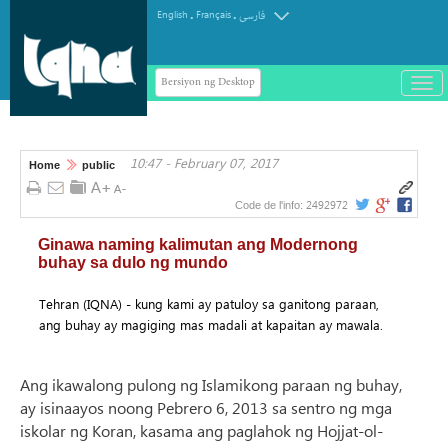
.
.
English
Français
فارسی
Bersiyon ng Desktop
باز
و
سته
ردن
10:47 - February 07, 2017
منو
Home
public
2492972
Code de l'info:
Ginawa naming kalimutan ang Modernong
buhay sa dulo ng mundo
Tehran (IQNA) - kung kami ay patuloy sa ganitong paraan,
ang buhay ay magiging mas madali at kapaitan ay mawala.
Ang ikawalong pulong ng Islamikong paraan ng buhay,
ay isinaayos noong Pebrero 6, 2013 sa sentro ng mga
iskolar ng Koran, kasama ang paglahok ng Hojjat-ol-