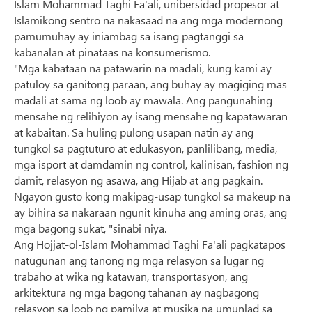
Islam Mohammad Taghi Fa'ali, unibersidad propesor at
Islamikong sentro na nakasaad na ang mga modernong
pamumuhay ay iniambag sa isang pagtanggi sa
kabanalan at pinataas na konsumerismo.
"Mga kabataan na patawarin na madali, kung kami ay
patuloy sa ganitong paraan, ang buhay ay magiging mas
madali at sama ng loob ay mawala. Ang pangunahing
mensahe ng relihiyon ay isang mensahe ng kapatawaran
at kabaitan. Sa huling pulong usapan natin ay ang
tungkol sa pagtuturo at edukasyon, panlilibang, media,
mga isport at damdamin ng control, kalinisan, fashion ng
damit, relasyon ng asawa, ang Hijab at ang pagkain.
Ngayon gusto kong makipag-usap tungkol sa makeup na
ay bihira sa nakaraan ngunit kinuha ang aming oras, ang
mga bagong sukat, "sinabi niya.
Ang Hojjat-ol-Islam Mohammad Taghi Fa'ali pagkatapos
natugunan ang tanong ng mga relasyon sa lugar ng
trabaho at wika ng katawan, transportasyon, ang
arkitektura ng mga bagong tahanan ay nagbagong
relasyon sa loob ng pamilya at musika na umunlad sa