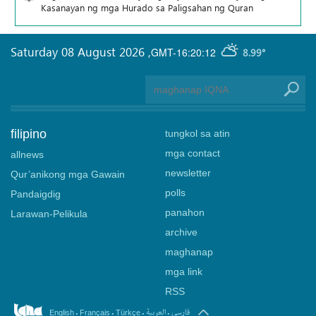
Kasanayan ng mga Hurado sa Paligsahan ng Quran
Saturday 08 August 2026
,
GMT-16:20:12
8.99°
filipino
tungkol sa atin
mga contact
allnews
newsletter
Qur’anikong mga Gawain
polls
Pandaigdig
panahon
Larawan-Pelikula
archive
maghanap
mga link
RSS
.
.
.
.
فارسی
العربیة
English
Français
Türkçe