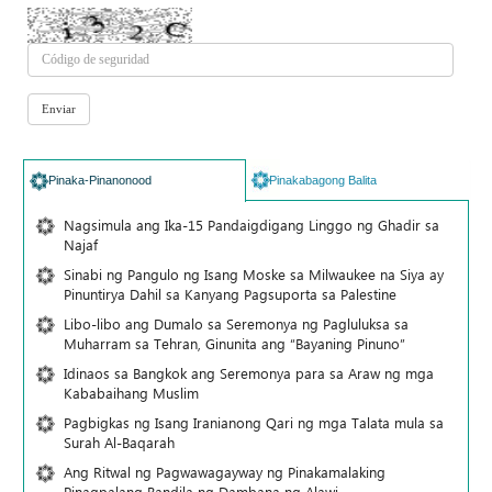
Pinaka-Pinanonood
Pinakabagong Balita
Nagsimula ang Ika-15 Pandaigdigang Linggo ng Ghadir sa
Najaf
Sinabi ng Pangulo ng Isang Moske sa Milwaukee na Siya ay
Pinuntirya Dahil sa Kanyang Pagsuporta sa Palestine
Libo-libo ang Dumalo sa Seremonya ng Pagluluksa sa
Muharram sa Tehran, Ginunita ang “Bayaning Pinuno”
Idinaos sa Bangkok ang Seremonya para sa Araw ng mga
Kababaihang Muslim
Pagbigkas ng Isang Iranianong Qari ng mga Talata mula sa
Surah Al-Baqarah
Ang Ritwal ng Pagwawagayway ng Pinakamalaking
Pinagpalang Bandila ng Dambana ng Alawi