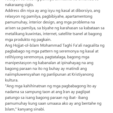
nakaraang siglo.
Address din niya ay ang isyu ng kasal at diborsiyo, ang
relasyon ng pamilya, pagbibiyahe, apartamentong
pamumuhay, interior design, ang mga problema na
arisen sa pamilya, sa biyahe ng karahasan sa kabataan sa
metalikang kuwintas, internet, satellite tsanel at bagong
mga produkto ng pagkain.
Ang Hojjat-ol-Islam Mohammad Taghi Fa'ali nagsalita ng
pagbabago ng mga pattern ng seremonya ng kasal at
relihiyong seremonya, pagtatalaga, bagong mga
manipestasyon ng kabanalan at ipinahayag na ang
bagong paraan na ito ng buhay ay matindi ang
naiimpluwensyahan ng panlipunan at Kristiyanong
kultura.
"Ang mga kahihinatnan ng mga pagbabagong ito ay
nadama sa sampung taon at ang Iran ay paglipat
patungo sa isang bagong paraan ng ibat- ibang
pamumuhay kung saan umaasa ako ay ang bentahe ng
Islam," kanyang sinabi.