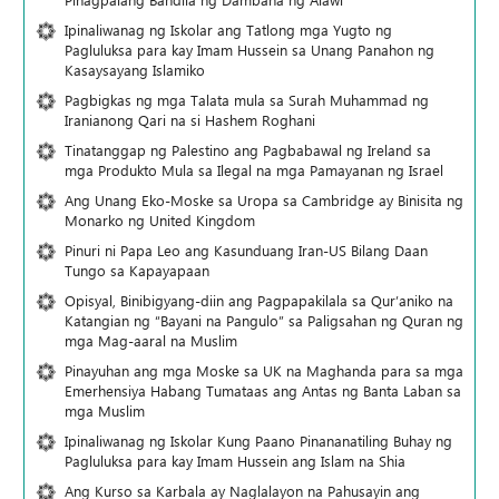
Ipinaliwanag ng Iskolar ang Tatlong mga Yugto ng
Pagluluksa para kay Imam Hussein sa Unang Panahon ng
Kasaysayang Islamiko
Pagbigkas ng mga Talata mula sa Surah Muhammad ng
Iranianong Qari na si Hashem Roghani
Tinatanggap ng Palestino ang Pagbabawal ng Ireland sa
mga Produkto Mula sa Ilegal na mga Pamayanan ng Israel
Ang Unang Eko-Moske sa Uropa sa Cambridge ay Binisita ng
Monarko ng United Kingdom
Pinuri ni Papa Leo ang Kasunduang Iran-US Bilang Daan
Tungo sa Kapayapaan
Opisyal, Binibigyang-diin ang Pagpapakilala sa Qur’aniko na
Katangian ng “Bayani na Pangulo” sa Paligsahan ng Quran ng
mga Mag-aaral na Muslim
Pinayuhan ang mga Moske sa UK na Maghanda para sa mga
Emerhensiya Habang Tumataas ang Antas ng Banta Laban sa
mga Muslim
Ipinaliwanag ng Iskolar Kung Paano Pinananatiling Buhay ng
Pagluluksa para kay Imam Hussein ang Islam na Shia
Ang Kurso sa Karbala ay Naglalayon na Pahusayin ang