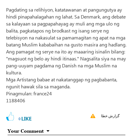
Pagdating sa relihiyon, katatawanan at pangungutya ay
hindi pinapahalagahan ng lahat. Sa Denmark, ang debate
sa kalayaan sa pagpapahayag ay muli ang mga ulo ng
balita, pagkatapos ng brodkast ng isang serye ng
telebisyon na nakasulat sa pamamagitan ng apat na mga
batang Muslim kababaihan na gusto masira ang hadlang.
Ang pamagat ng serye na ito ay maaaring isinalin bilang:
"magsuot ng belo ay hindi itinaas." Nagsalita siya na may
pang-uuyam pagdama ng Danish na mga Muslim na
kultura.
Mga Artistang babae at nakatanggap ng pagbabanta,
ngunit hawak sila sa maganda.
Pinagmulan: france24
1188406
گزارش خطا
LIKE
0
Your Comment