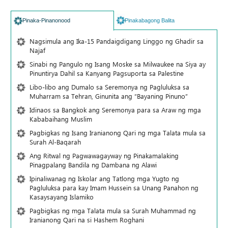
Pinaka-Pinanonood
Pinakabagong Balita
Nagsimula ang Ika-15 Pandaigdigang Linggo ng Ghadir sa
Najaf
Sinabi ng Pangulo ng Isang Moske sa Milwaukee na Siya ay
Pinuntirya Dahil sa Kanyang Pagsuporta sa Palestine
Libo-libo ang Dumalo sa Seremonya ng Pagluluksa sa
Muharram sa Tehran, Ginunita ang “Bayaning Pinuno”
Idinaos sa Bangkok ang Seremonya para sa Araw ng mga
Kababaihang Muslim
Pagbigkas ng Isang Iranianong Qari ng mga Talata mula sa
Surah Al-Baqarah
Ang Ritwal ng Pagwawagayway ng Pinakamalaking
Pinagpalang Bandila ng Dambana ng Alawi
Ipinaliwanag ng Iskolar ang Tatlong mga Yugto ng
Pagluluksa para kay Imam Hussein sa Unang Panahon ng
Kasaysayang Islamiko
Pagbigkas ng mga Talata mula sa Surah Muhammad ng
Iranianong Qari na si Hashem Roghani