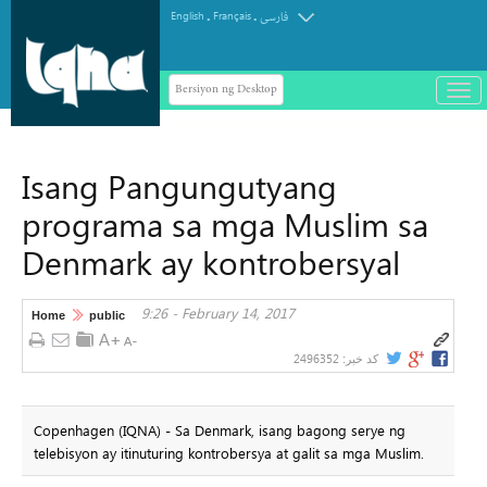
.
.
English
Français
فارسی
Bersiyon ng Desktop
باز
و
سته
ردن
Isang Pangungutyang
منو
programa sa mga Muslim sa
Denmark ay kontrobersyal
9:26 - February 14, 2017
Home
public
2496352
کد خبر:
Copenhagen (IQNA) - Sa Denmark, isang bagong serye ng
telebisyon ay itinuturing kontrobersya at galit sa mga Muslim.