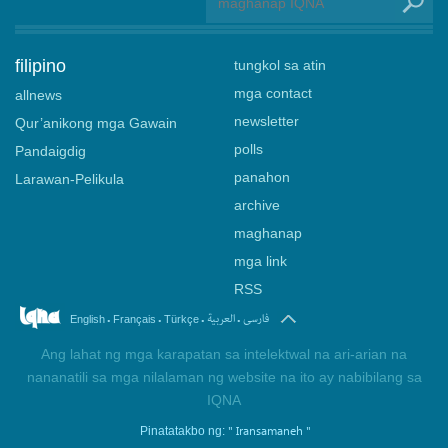
filipino
tungkol sa atin
mga contact
allnews
newsletter
Qur’anikong mga Gawain
polls
Pandaigdig
panahon
Larawan-Pelikula
archive
maghanap
mga link
RSS
.
.
.
.
فارسی
العربیة
English
Français
Türkçe
Ang lahat ng mga karapatan sa intelektwal na ari-arian na
nananatili sa mga nilalaman ng website na ito ay nabibilang sa
IQNA
" Iransamaneh "
Pinatatakbo ng: