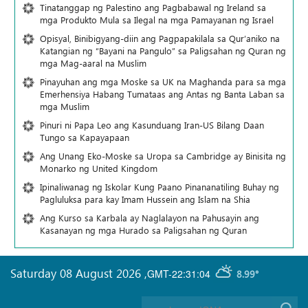
Tinatanggap ng Palestino ang Pagbabawal ng Ireland sa
mga Produkto Mula sa Ilegal na mga Pamayanan ng Israel
Opisyal, Binibigyang-diin ang Pagpapakilala sa Qur’aniko na
Katangian ng “Bayani na Pangulo” sa Paligsahan ng Quran ng
mga Mag-aaral na Muslim
Pinayuhan ang mga Moske sa UK na Maghanda para sa mga
Emerhensiya Habang Tumataas ang Antas ng Banta Laban sa
mga Muslim
Pinuri ni Papa Leo ang Kasunduang Iran-US Bilang Daan
Tungo sa Kapayapaan
Ang Unang Eko-Moske sa Uropa sa Cambridge ay Binisita ng
Monarko ng United Kingdom
Ipinaliwanag ng Iskolar Kung Paano Pinananatiling Buhay ng
Pagluluksa para kay Imam Hussein ang Islam na Shia
Ang Kurso sa Karbala ay Naglalayon na Pahusayin ang
Kasanayan ng mga Hurado sa Paligsahan ng Quran
Saturday 08 August 2026
,
GMT-22:31:04
8.99°