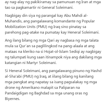
ay nag-alay ng pakikiramay sa pamunuan ng Iran at mga
tao sa pagkamartir ni General Soleimani.
Nagbigay din siya ng parangal kay Abu Mahdi al-
Muhandis, ang pangalawang komandante ng Popular
Mobilization Units (PMU) ng Iraq sino pinatay sa
parehong pag-atake na pumatay kay Heneral Soleimani.
Ang ilang bilang ng mga Qari ay nagbasa ng mga talata
mula sa Qur’an sa paglilingkod na pang-alaala at ang
mataas na kleriko na si Hojat-ol-Islam Sediqi ay nagbigay
ng talumpati kung saan itinampok niya ang dakilang mga
katangian ni Martyr Soleimani.
Si Heneral Soleimani, ang pangalawang pinuno ng Hashd
al-Sha'abi (PMU) ng Iraq, at iilang bilang ng kanilang
mga pangkat ang napatay sa isang pagsalakay ng mga
drone ng Amerikano malapit sa Paliparan na
Pandaigdigan ng Baghdad sa mga unang oras ng
Biyernes.