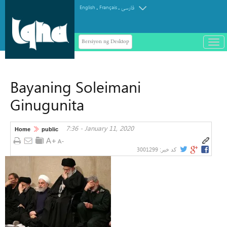
.
.
English
Français
فارسی
Bersiyon ng Desktop
باز
و
سته
ردن
Bayaning Soleimani
منو
Ginugunita
7:36 - January 11, 2020
Home
public
3001299
کد خبر: