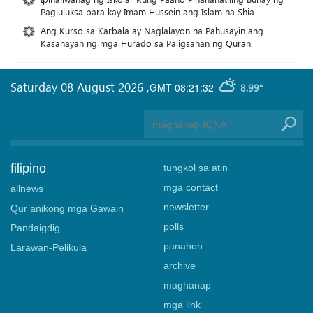
Pagluluksa para kay Imam Hussein ang Islam na Shia
Ang Kurso sa Karbala ay Naglalayon na Pahusayin ang
Kasanayan ng mga Hurado sa Paligsahan ng Quran
Saturday 08 August 2026
,
GMT-08:21:32
8.99°
filipino
tungkol sa atin
mga contact
allnews
newsletter
Qur’anikong mga Gawain
polls
Pandaigdig
panahon
Larawan-Pelikula
archive
maghanap
mga link