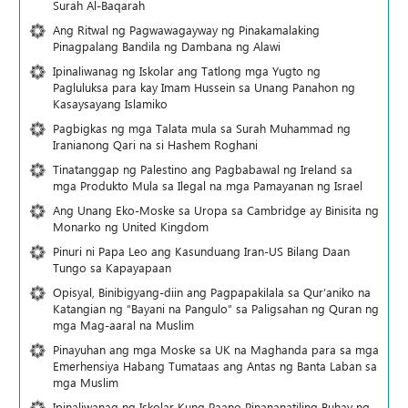
Surah Al-Baqarah
Ang Ritwal ng Pagwawagayway ng Pinakamalaking
Pinagpalang Bandila ng Dambana ng Alawi
Ipinaliwanag ng Iskolar ang Tatlong mga Yugto ng
Pagluluksa para kay Imam Hussein sa Unang Panahon ng
Kasaysayang Islamiko
Pagbigkas ng mga Talata mula sa Surah Muhammad ng
Iranianong Qari na si Hashem Roghani
Tinatanggap ng Palestino ang Pagbabawal ng Ireland sa
mga Produkto Mula sa Ilegal na mga Pamayanan ng Israel
Ang Unang Eko-Moske sa Uropa sa Cambridge ay Binisita ng
Monarko ng United Kingdom
Pinuri ni Papa Leo ang Kasunduang Iran-US Bilang Daan
Tungo sa Kapayapaan
Opisyal, Binibigyang-diin ang Pagpapakilala sa Qur’aniko na
Katangian ng “Bayani na Pangulo” sa Paligsahan ng Quran ng
mga Mag-aaral na Muslim
Pinayuhan ang mga Moske sa UK na Maghanda para sa mga
Emerhensiya Habang Tumataas ang Antas ng Banta Laban sa
mga Muslim
Ipinaliwanag ng Iskolar Kung Paano Pinananatiling Buhay ng