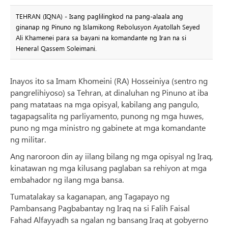
TEHRAN (IQNA) - Isang paglilingkod na pang-alaala ang
ginanap ng Pinuno ng Islamikong Rebolusyon Ayatollah Seyed
Ali Khamenei para sa bayani na komandante ng Iran na si
Heneral Qassem Soleimani.
Inayos ito sa Imam Khomeini (RA) Hosseiniya (sentro ng
pangrelihiyoso) sa Tehran, at dinaluhan ng Pinuno at iba
pang matataas na mga opisyal, kabilang ang pangulo,
tagapagsalita ng parliyamento, punong ng mga huwes,
puno ng mga ministro ng gabinete at mga komandante
ng militar.
Ang naroroon din ay iilang bilang ng mga opisyal ng Iraq,
kinatawan ng mga kilusang paglaban sa rehiyon at mga
embahador ng ilang mga bansa.
Tumatalakay sa kaganapan, ang Tagapayo ng
Pambansang Pagbabantay ng Iraq na si Falih Faisal
Fahad Alfayyadh sa ngalan ng bansang Iraq at gobyerno