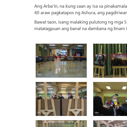
Ang Arba’īn, na kung saan ay isa sa pinakama
40 araw pagkatapos ng Ashura, ang pagdiriwa
Bawat taon, isang malaking pulutong ng mga Sh
matatagpuan ang banal na dambana ng Imam H