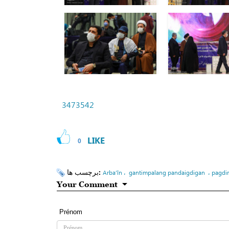
3473542
LIKE
0
برچسب ها:
Arba’īn ، gantimpalang pandaigdigan ، pagdir
Your Comment
Prénom