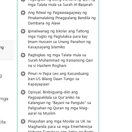
mga Talata mula sa Surah Al-Baqarah
Ang Ritwal ng Pagwawagayway ng
Pinakamalaking Pinagpalang Bandila ng
Dambana ng Alawi
Ipinaliwanag ng Iskolar ang Tatlong
mga Yugto ng Pagluluksa para kay
Imam Hussein sa Unang Panahon ng
Kasaysayang Islamiko
ong
Pagbigkas ng mga Talata mula sa
Surah Muhammad ng Iranianong Qari
na si Hashem Roghani
Pinuri ni Papa Leo ang Kasunduang
g
Iran-US Bilang Daan Tungo sa
Kapayapaan
Opisyal, Binibigyang-diin ang
Pagpapakilala sa Qur’aniko na
 mga
Katangian ng “Bayani na Pangulo” sa
Paligsahan ng Quran ng mga Mag-
aaral na Muslim
Pinayuhan ang mga Moske sa UK na
ita
Maghanda para sa mga Emerhensiya
Habang Tumataas ang Antas ng Banta