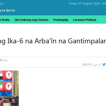
Friday 07 August 2026 ,
GM
g sa Qur'an
 Balita
Qur’anikong mga Gawain
Pandaigdig
Larawan-Pelikula
g Ika-6 na Arba’īn na Gantimpala
3002374
کد خبر: