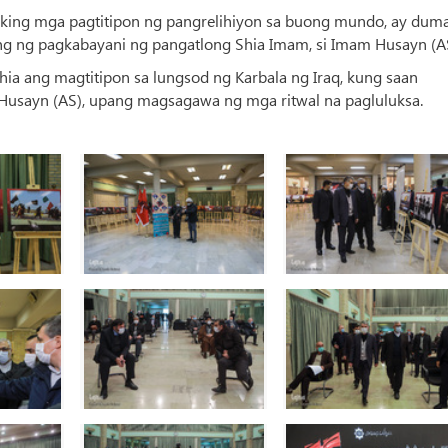
laking mga pagtitipon ng pangrelihiyon sa buong mundo, ay dum
ng ng pagkabayani ng pangatlong Shia Imam, si Imam Husayn (A
ia ang magtitipon sa lungsod ng Karbala ng Iraq, kung saan
usayn (AS), upang magsagawa ng mga ritwal na pagluluksa.