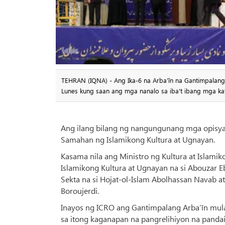
TEHRAN (IQNA) - Ang Ika-6 na Arba’īn na Gantimpalan
Lunes kung saan ang mga nanalo sa iba't ibang mga kat
Ang ilang bilang ng nangungunang mga opisya
Samahan ng Islamikong Kultura at Ugnayan.
Kasama nila ang Ministro ng Kultura at Islami
Islamikong Kultura at Ugnayan na si Abouzar 
Sekta na si Hojat-ol-Islam Abolhassan Navab a
Boroujerdi.
Inayos ng ICRO ang Gantimpalang Arba’īn mu
sa itong kaganapan na pangrelihiyon na panda