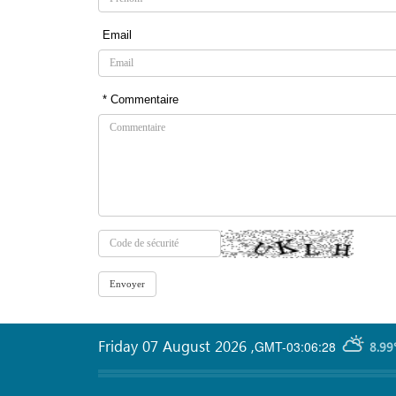
Email
* Commentaire
Friday 07 August 2026
,
GMT-03:06:28
8.99