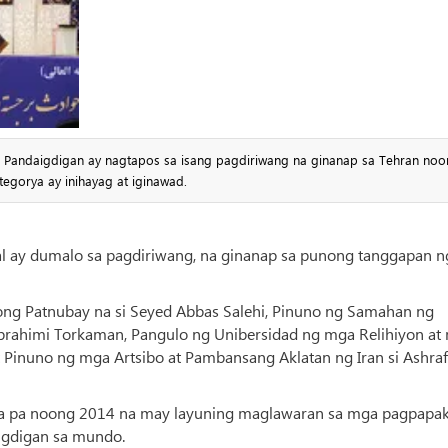
g Pandaigdigan ay nagtapos sa isang pagdiriwang na ginanap sa Tehran no
egorya ay inihayag at iginawad.
l ay dumalo sa pagdiriwang, na ginanap sa punong tanggapan n
kong Patnubay na si Seyed Abbas Salehi, Pinuno ng Samahan ng
Ebrahimi Torkaman, Pangulo ng Unibersidad ng mga Relihiyon at
t Pinuno ng mga Artsibo at Pambansang Aklatan ng Iran si Ashraf
la pa noong 2014 na may layuning maglawaran sa mga pagpapak
igdigan sa mundo.