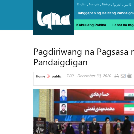
.
.
.
.
English
Français
Türkçe
العربیة
فارسی
Tanggapan ng Balitang Pandaigdi
Kabuuang Pahina
Lahat na mga
Pagdiriwang na Pagsasa n
Pandaigdigan
7:00 - December 30, 2020
Home
public