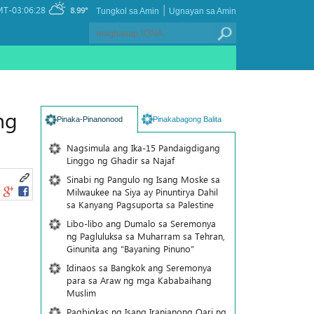
|
T-03:06:28
8.99°
Tungkol sa Amin
Ugnayan sa Amin
ng
Pinaka-Pinanonood
Pinakabagong Balita
Nagsimula ang Ika-15 Pandaigdigang
Linggo ng Ghadir sa Najaf
Sinabi ng Pangulo ng Isang Moske sa
Milwaukee na Siya ay Pinuntirya Dahil
sa Kanyang Pagsuporta sa Palestine
Libo-libo ang Dumalo sa Seremonya
ng Pagluluksa sa Muharram sa Tehran,
Ginunita ang “Bayaning Pinuno”
Idinaos sa Bangkok ang Seremonya
para sa Araw ng mga Kababaihang
Muslim
Pagbigkas ng Isang Iranianong Qari ng