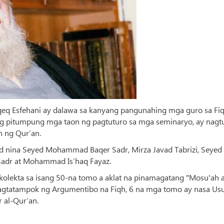
aqeq Esfehani ay dalawa sa kanyang pangunahing mga guro sa Fiq
ang pitumpung mga taon ng pagtuturo sa mga seminaryo, ay nagt
n ng Qur’an.
d nina Seyed Mohammad Baqer Sadr, Mirza Javad Tabrizi, Seyed 
 Sadr at Mohammad Is’haq Fayaz.
kolekta sa isang 50-na tomo a aklat na pinamagatang "Mosu'ah a
nagtatampok ng Argumentibo na Fiqh, 6 na mga tomo ay nasa Usu
r al-Qur’an.