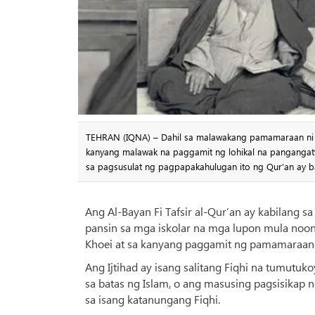
TEHRAN (IQNA) – Dahil sa malawakang pamamaraan ni
kanyang malawak na paggamit ng lohikal na pangangatw
sa pagsusulat ng pagpapakahulugan ito ng Qur’an ay bat
Ang Al-Bayan Fi Tafsir al-Qur’an ay kabilang
pansin sa mga iskolar na mga lupon mula noong i
Khoei at sa kanyang paggamit ng pamamaraang 
Ang Ijtihad ay isang salitang Fiqhi na tumutu
sa batas ng Islam, o ang masusing pagsisikap
sa isang katanungang Fiqhi.