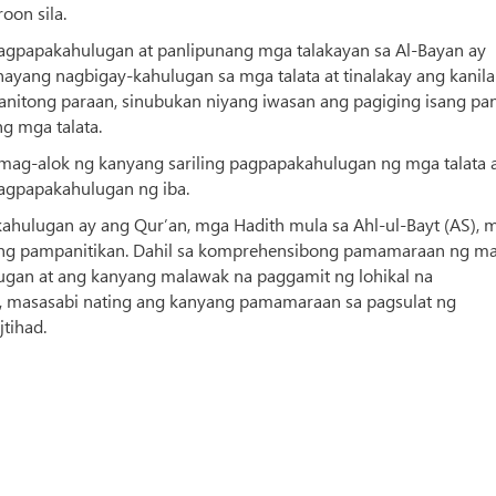
on sila.
 pagpapakahulugan at panlipunang mga talakayan sa Al-Bayan ay
nayang nagbigay-kahulugan sa mga talata at tinalakay ang kanil
ganitong paraan, sinubukan niyang iwasan ang pagiging isang pan
 mga talata.
 mag-alok ng kanyang sariling pagpapakahulugan ng mga talata 
agpapakahulugan ng iba.
ulugan ay ang Qur’an, mga Hadith mula sa Ahl-ul-Bayt (AS), 
tong pampanitikan. Dahil sa komprehensibong pamamaraan ng m
an at ang kanyang malawak na paggamit ng lohikal na
an, masasabi nating ang kanyang pamamaraan sa pagsulat ng
tihad.