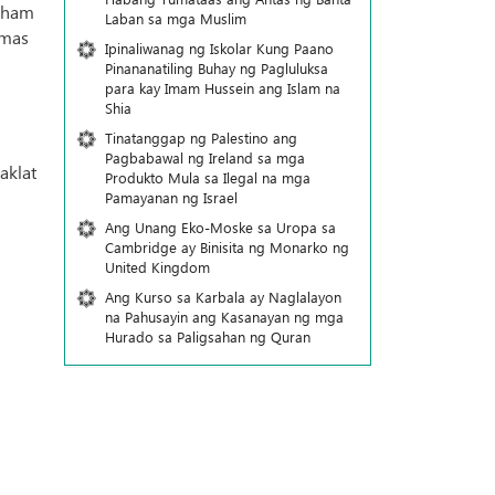
agham
Laban sa mga Muslim
 mas
Ipinaliwanag ng Iskolar Kung Paano
Pinananatiling Buhay ng Pagluluksa
para kay Imam Hussein ang Islam na
Shia
Tinatanggap ng Palestino ang
Pagbabawal ng Ireland sa mga
aklat
Produkto Mula sa Ilegal na mga
Pamayanan ng Israel
Ang Unang Eko-Moske sa Uropa sa
Cambridge ay Binisita ng Monarko ng
United Kingdom
Ang Kurso sa Karbala ay Naglalayon
na Pahusayin ang Kasanayan ng mga
Hurado sa Paligsahan ng Quran