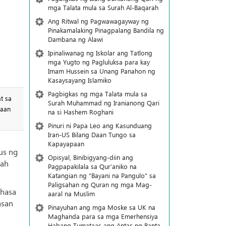
mga Talata mula sa Surah Al-Baqarah
Ang Ritwal ng Pagwawagayway ng
Pinakamalaking Pinagpalang Bandila ng
Dambana ng Alawi
Ipinaliwanag ng Iskolar ang Tatlong
mga Yugto ng Pagluluksa para kay
Imam Hussein sa Unang Panahon ng
Kasaysayang Islamiko
Pagbigkas ng mga Talata mula sa
t sa
Surah Muhammad ng Iranianong Qari
raan
na si Hashem Roghani
Pinuri ni Papa Leo ang Kasunduang
Iran-US Bilang Daan Tungo sa
Kapayapaan
us ng
Opisyal, Binibigyang-diin ang
lah
Pagpapakilala sa Qur’aniko na
Katangian ng “Bayani na Pangulo” sa
Paligsahan ng Quran ng mga Mag-
bhasa
aaral na Muslim
asan
Pinayuhan ang mga Moske sa UK na
Maghanda para sa mga Emerhensiya
Habang Tumataas ang Antas ng Banta