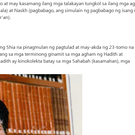
iko at may kasamang ilang mga talakayan tungkol sa ilang mga 
imala) at Naskh (pagbabago, ang simulain ng pagbabago ng isang
’an).
ng Shia na pinagmulan ng pagtulad at may-akda ng 23-tomo na 
ilang sa mga terminong ginamit sa mga agham ng Hadith at
adith ay kinokolekta batay sa mga Sahabah (kasamahan), mga