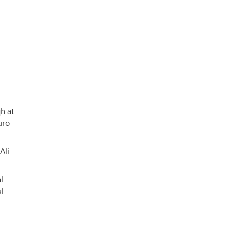
h at
uro
Ali
l-
l