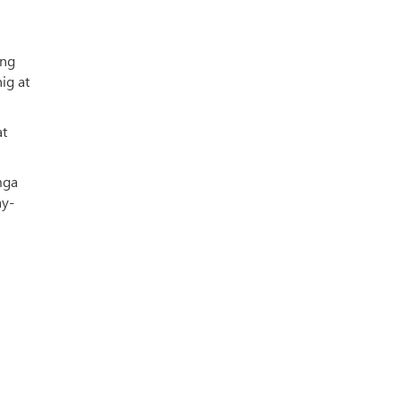
ang
ig at
at
mga
ay-