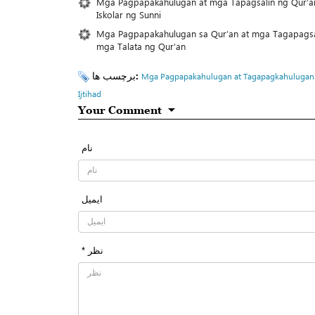
Mga Pagpapakahulugan at mga Tapagsalin ng Qur’a
Iskolar ng Sunni
Mga Pagpapakahulugan sa Qur’an at mga Tagapagsal
mga Talata ng Qur’an
برچسب ها:
Mga Pagpapakahulugan at Tagapagkahulugan
Ijtihad
Your Comment
نام
ایمیل
* نظر