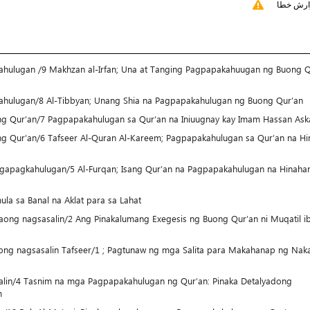
ارش خطا
ulugan /9 Makhzan al-Irfan; Una at Tanging Pagpapakahuugan ng Buong Q
hulugan/8 Al-Tibbyan; Unang Shia na Pagpapakahulugan ng Buong Qur’an
 Qur’an/7 Pagpapakahulugan sa Qur’an na Iniuugnay kay Imam Hassan Ask
Qur’an/6 Tafseer Al-Quran Al-Kareem; Pagpapakahulugan sa Qur’an na Hi
gapagkahulugan/5 Al-Furqan; Isang Qur’an na Pagpapakahulugan na Hinaha
la sa Banal na Aklat para sa Lahat
ong nagsasalin/2 Ang Pinakalumang Exegesis ng Buong Qur’an ni Muqatil i
ong nagsasalin Tafseer/1 ; Pagtunaw ng mga Salita para Makahanap ng Na
lin/4 Tasnim na mga Pagpapakahulugan ng Qur’an: Pinaka Detalyadong
m