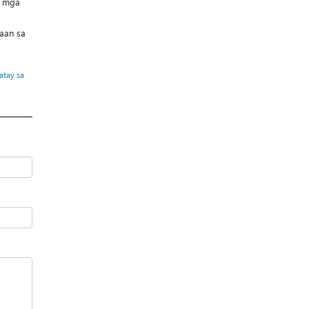
g mga
aan sa
tay sa