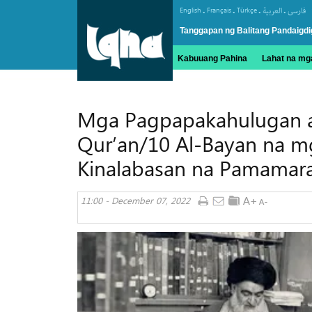
.
.
.
.
English
Français
Türkçe
العربیة
فارسی
Tanggapan ng Balitang Pandaigdi
Kabuuang Pahina
Lahat na mga
Mga Pagpapakahulugan 
Qur’an/10 Al-Bayan na m
Kinalabasan na Pamamara
11:00 - December 07, 2022