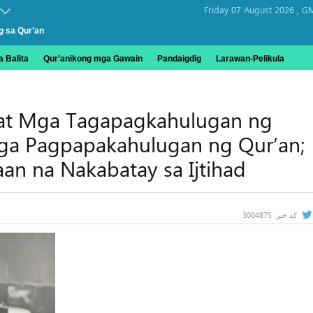
Friday 07 August 2026 ,
GM
g sa Qur'an
 Balita
Qur’anikong mga Gawain
Pandaigdig
Larawan-Pelikula
at Mga Tagapagkahulugan ng
ga Pagpapakahulugan ng Qur’an;
an na Nakabatay sa Ijtihad
3004875
کد خبر: