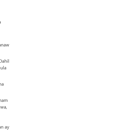
a
nanaw
Dahil
mula
na
gham
awa,
an ay