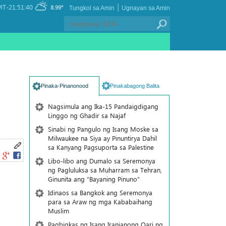
|
T-21:51:40
8.99°
Tungkol sa Amin
Ugnayan sa Amin
Pinaka-Pinanonood
Pinakabagong Balita
Nagsimula ang Ika-15 Pandaigdigang
Linggo ng Ghadir sa Najaf
Sinabi ng Pangulo ng Isang Moske sa
Milwaukee na Siya ay Pinuntirya Dahil
sa Kanyang Pagsuporta sa Palestine
Libo-libo ang Dumalo sa Seremonya
ng Pagluluksa sa Muharram sa Tehran,
Ginunita ang “Bayaning Pinuno”
Idinaos sa Bangkok ang Seremonya
para sa Araw ng mga Kababaihang
Muslim
Pagbigkas ng Isang Iranianong Qari ng