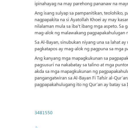
ipinahayag na may parehong pananaw na mayro
Ang isang sulyap sa pampanitikan, teolohiko,
nagpapakita na si Ayatollah Khoei ay may kasa
nilalaman mula sa iba't ibang mga aspeto. Sa 
mag-alok ng malawakang pagpapakahulugan ng
Sa Al-Bayan, sinubukan niyang una sa lahat ay
pagkatapos ay mag-alok ng pagpuna sa mga p
Ang kanyang mga mapagkukunan sa pagpapakah
pagsusuri na nakabatay sa talino at mga pun
akda sa mga mapagkukunan ng pagpapakahulug
pangangatwiran sa Al-Bayan Fi Tafsir al-Qur’
pagpapakahulugang ito ng Qur’an ay batay sa Ij
3481550