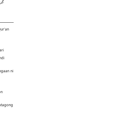
گز
ur’an
ari
ndi
ngaan ni
bn
katagong