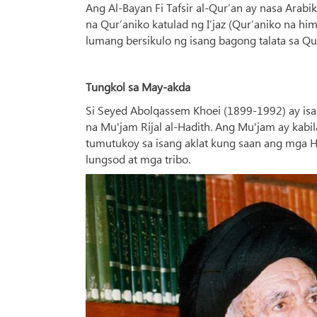
Ang Al-Bayan Fi Tafsir al-Qur’an ay nasa Arab
na Qur’aniko katulad ng I’jaz (Qur’aniko na h
lumang bersikulo ng isang bagong talata sa Qur
Tungkol sa May-akda
Si Seyed Abolqassem Khoei (1899-1992) ay isa
na Mu'jam Rijal al-Hadith. Ang Mu'jam ay kab
tumutukoy sa isang aklat kung saan ang mga H
lungsod at mga tribo.