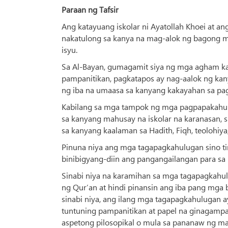
Paraan ng Tafsir
Ang katayuang iskolar ni Ayatollah Khoei at a
nakatulong sa kanya na mag-alok ng bagong mg
isyu.
Sa Al-Bayan, gumagamit siya ng mga agham kat
pampanitikan, pagkatapos ay nag-aalok ng k
ng iba na umaasa sa kanyang kakayahan sa pag
Kabilang sa mga tampok ng mga pagpapakahul
sa kanyang mahusay na iskolar na karanasan, s
sa kanyang kaalaman sa Hadith, Fiqh, teolohiya,
Pinuna niya ang mga tagapagkahulugan sino ti
binibigyang-diin ang pangangailangan para s
Sinabi niya na karamihan sa mga tagapagkahu
ng Qur’an at hindi pinansin ang iba pang mga
sinabi niya, ang ilang mga tagapagkahulugan
tuntuning pampanitikan at papel na ginagampa
aspetong pilosopikal o mula sa pananaw ng ma