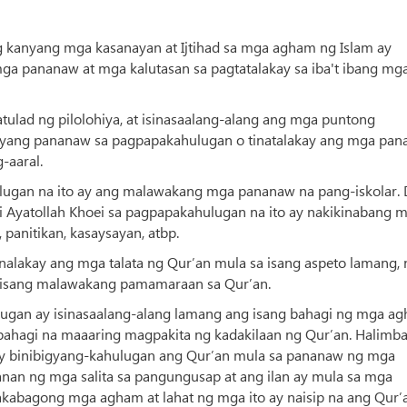
ng kanyang mga kasanayan at Ijtihad sa mga agham ng Islam ay
a pananaw at mga kalutasan sa pagtatalakay sa iba't ibang mg
ulad ng pilolohiya, at isinasaalang-alang ang mga puntong
anyang pananaw sa pagpapakahulugan o tinatalakay ang mga pa
-aaral.
ugan na ito ay ang malawakang mga pananaw na pang-iskolar. 
i Ayatollah Khoei sa pagpapakahulugan na ito ay nakikinabang 
 panitikan, kasaysayan, atbp.
nalakay ang mga talata ng Qur’an mula sa isang aspeto lamang, 
a isang malawakang pamamaraan sa Qur’an.
lugan ay isinasaalang-alang lamang ang isang bahagi ng mga a
 bahagi na maaaring magpakita ng kadakilaan ng Qur’an. Halimb
 ay binibigyang-kahulugan ang Qur’an mula sa pananaw ng mga
nan ng mga salita sa pangungusap at ang ilan ay mula sa mga
kabagong mga agham at lahat ng mga ito ay naisip na ang Qur’