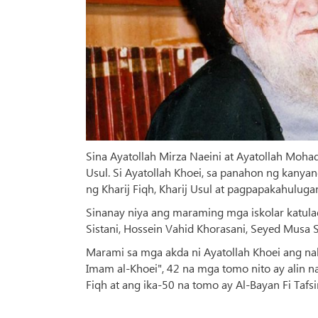
Sina Ayatollah Mirza Naeini at Ayatollah Moh
Usul. Si Ayatollah Khoei, sa panahon ng kany
ng Kharij Fiqh, Kharij Usul at pagpapakahuluga
Sinanay niya ang maraming mga iskolar katula
Sistani, Hossein Vahid Khorasani, Seyed Musa
Marami sa mga akda ni Ayatollah Khoei ang na
Imam al-Khoei", 42 na mga tomo nito ay alin 
Fiqh at ang ika-50 na tomo ay Al-Bayan Fi Tafsi