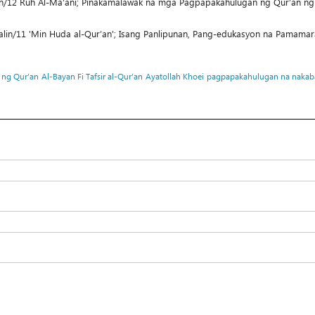
n/12 Ruh Al-Ma’ani; Pinakamalawak na mga Pagpapakahulugan ng Qur’an n
in/11 'Min Huda al-Qur’an'; Isang Panlipunan, Pang-edukasyon na Pamamar
 ng Qur’an
Al-Bayan Fi Tafsir al-Qur’an
Ayatollah Khoei
pagpapakahulugan na nakaba