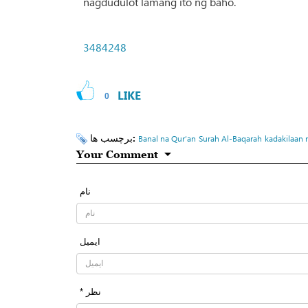
nagdudulot lamang ito ng baho.
3484248
LIKE
0
برچسب ها:
Banal na Qur’an
Surah Al-Baqarah
kadakilaan 
Your Comment
نام
ایمیل
* نظر