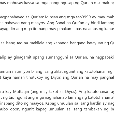
mas mahusay kaysa sa mga pangungusap ng Qur’an o sumalung
 pagpapahayag sa Qur’an: Minsan ang mga tao9999 ay may mabu
o maipahayag nang maayos. Ang Banal na Qur’an ay hindi laman
ahayag din ang mga ito nang may pinakamataas na antas ng kahu
 sa isang tao na makilala ang kahanga-hangang katayuan ng Qu
halip ay ginagamit upang sumangguni sa Qur’an, na nagpapaki
kamtan natin iyon bilang isang aklat ngunit ang katotohanan ng
at kaya naman tinutukoy ng Diyos ang Qur’an na may panghal
para kay Muttaqin (ang may takot sa Diyos). Ang katotohanan a
hat ng tao ngunit ang mga naghahanap lamang ng katotohanan a
kinabang dito ng maayos. Kapag umuulan sa isang hardin ay nag
mubo doon, ngunit kapag umuulan sa isang tambakan ng ba