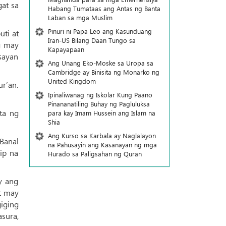
at sa
Habang Tumataas ang Antas ng Banta
Laban sa mga Muslim
Pinuri ni Papa Leo ang Kasunduang
ti at
Iran-US Bilang Daan Tungo sa
g may
Kapayapaan
sayan
Ang Unang Eko-Moske sa Uropa sa
Cambridge ay Binisita ng Monarko ng
United Kingdom
r’an.
Ipinaliwanag ng Iskolar Kung Paano
Pinananatiling Buhay ng Pagluluksa
ta ng
para kay Imam Hussein ang Islam na
Shia
Ang Kurso sa Karbala ay Naglalayon
 Banal
na Pahusayin ang Kasanayan ng mga
ip na
Hurado sa Paligsahan ng Quran
y ang
t may
iging
sura,