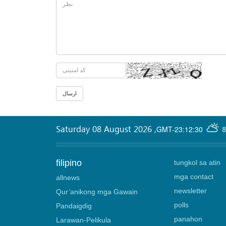
Saturday 08 August 2026
,
GMT-23:12:30
8
filipino
tungkol sa atin
mga contact
allnews
newsletter
Qur’anikong mga Gawain
polls
Pandaigdig
panahon
Larawan-Pelikula