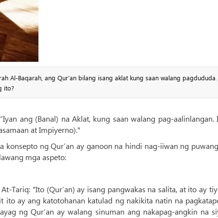
rah Al-Baqarah, ang Qur’an bilang isang aklat kung saan walang pagdududa
 ito?
“Iyan ang (Banal) na Aklat, kung saan walang pag-aalinlangan. 
asamaan at Impiyerno)."
a konsepto ng Qur’an ay ganoon na hindi nag-iiwan ng puwang
alawang mga aspeto:
At-Tariq: "Ito (Qur’an) ay isang pangwakas na salita, at ito ay ti
nit ito ay ang katotohanan katulad ng nakikita natin na pagkata
hayag ng Qur’an ay walang sinuman ang nakapag-angkin na si