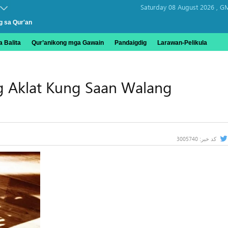
Saturday 08 August 2026 ,
GM
g sa Qur'an
 Balita
Qur’anikong mga Gawain
Pandaigdig
Larawan-Pelikula
g Aklat Kung Saan Walang
3005740
کد خبر: