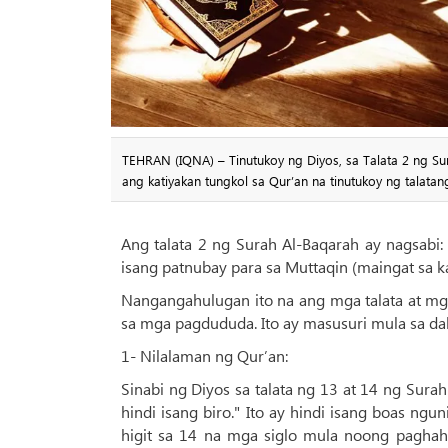
TEHRAN (IQNA) – Tinutukoy ng Diyos, sa Talata 2 ng Su
ang katiyakan tungkol sa Qur’an na tinutukoy ng talatang
Ang talata 2 ng Surah Al-Baqarah ay nagsabi: 
isang patnubay para sa Muttaqin (maingat sa k
Nangangahulugan ito na ang mga talata at mg
sa mga pagdududa. Ito ay masusuri mula sa d
1- Nilalaman ng Qur’an:
Sinabi ng Diyos sa talata ng 13 at 14 ng Surah 
hindi isang biro." Ito ay hindi isang boas ngu
higit sa 14 na mga siglo mula noong pagha