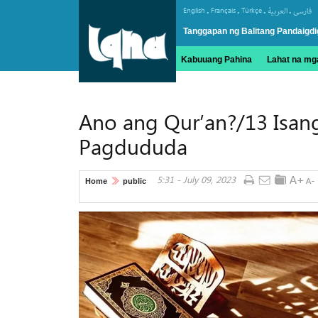
.
.
.
.
English
Français
Türkçe
العربیة
فارسی
Tanggapan ng Balitang Pandaigdi
Kabuuang Pahina
Lahat na mga
Ano ang Qur’an?/13 Isan
Pagdududa
5:31 - July 09, 2023
Home
public