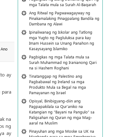
mga Talata mula sa Surah Al-Baqarah
Ang Ritwal ng Pagwawagayway ng
Pinakamalaking Pinagpalang Bandila ng
Dambana ng Alawi
Ipinaliwanag ng Iskolar ang Tatlong
mga Yugto ng Pagluluksa para kay
Imam Hussein sa Unang Panahon ng
Kasaysayang Islamiko
. Ano
Pagbigkas ng mga Talata mula sa
Surah Muhammad ng Iranianong Qari
na si Hashem Roghani
Ito ay
Tinatanggap ng Palestino ang
Pagbabawal ng Ireland sa mga
Produkto Mula sa Ilegal na mga
 para
Pamayanan ng Israel
Opisyal, Binibigyang-diin ang
Pagpapakilala sa Qur’aniko na
Katangian ng “Bayani na Pangulo” sa
Paligsahan ng Quran ng mga Mag-
yak na
aaral na Muslim
pos ng
Pinayuhan ang mga Moske sa UK na
ya ay
Maghanda para sa mga Emerhensiya