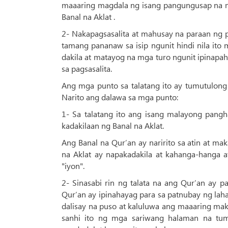
maaaring magdala ng isang pangungusap na 
Banal na Aklat .
2- Nakapagsasalita at mahusay na paraan ng
tamang pananaw sa isip ngunit hindi nila it
dakila at matayog na mga turo ngunit ipinap
sa pagsasalita.
Ang mga punto sa talatang ito ay tumutulong
Narito ang dalawa sa mga punto:
1- Sa talatang ito ang isang malayong pang
kadakilaan ng Banal na Aklat.
Ang Banal na Qur’an ay naririto sa atin at ma
na Aklat ay napakadakila at kahanga-hanga 
"iyon".
2- Sinasabi rin ng talata na ang Qur’an ay 
Qur’an ay ipinahayag para sa patnubay ng la
dalisay na puso at kaluluwa ang maaaring ma
sanhi ito ng mga sariwang halaman na tu