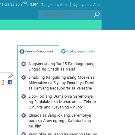
|
T-23:12:30
8.99°
Tungkol sa Amin
Ugnayan sa Amin
Pinaka-Pinanonood
Pinakabagong Balita
Nagsimula ang Ika-15 Pandaigdigang
Linggo ng Ghadir sa Najaf
Sinabi ng Pangulo ng Isang Moske sa
Milwaukee na Siya ay Pinuntirya Dahil
sa Kanyang Pagsuporta sa Palestine
Libo-libo ang Dumalo sa Seremonya
ng Pagluluksa sa Muharram sa Tehran,
Ginunita ang “Bayaning Pinuno”
Idinaos sa Bangkok ang Seremonya
para sa Araw ng mga Kababaihang
Muslim
Pagbigkas ng Isang Iranianong Qari ng