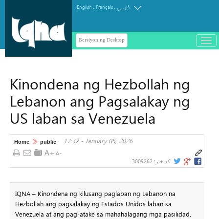
.
.
English
Français
فارسی
Bersiyon ng Desktop
باز
و
سته
ردن
Kinondena ng Hezbollah ng
منو
Lebanon ang Pagsalakay ng
US laban sa Venezuela
17:32 - January 05, 2026
Home
public
3009262
کد خبر:
IQNA – Kinondena ng kilusang paglaban ng Lebanon na
Hezbollah ang pagsalakay ng Estados Unidos laban sa
Venezuela at ang pag-atake sa mahahalagang mga pasilidad,