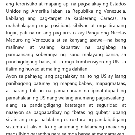
ang teroristiko at mapang-api na pagsalakay ng Estados
Unidos ng Amerika laban sa Republika ng Venezuela,
kabilang ang pag-target sa kabiserang Caracas, sa
mahahalagang mga pasilidad, sibilyan at mga tirahang
lugar, pati na rin ang pag-aresto kay Pangulong Nicolas
Maduro ng Venezuela at sa kanyang asawa—na isang
malinaw at walang kapantay na paglabag sa
pambansang soberanya ng isang malayang bansa, sa
pandaigdigang batas, at sa mga kumbensiyon ng UN sa
ilalim ng huwad at maling mga dahilan.
Ayon sa pahayag, ang pagsalakay na ito ng US ay isang
panibagong patunay ng mapangibabaw, mapagmataas,
at parang tulisan na pamamaraan na ipinatutupad ng
pamahalaan ng US nang walang anumang pagsasaalang-
alang sa pandaigdigang katatagan at seguridad, at
naaayon sa pagpapatibay ng “batas ng gubat,” upang
sirain ang mga nalalabing estruktura ng pandaigdigang
sistema at alisin ito ng anumang nilalamang maaaring
magsilbing garantiya para sa mga bansa at mamamayan.