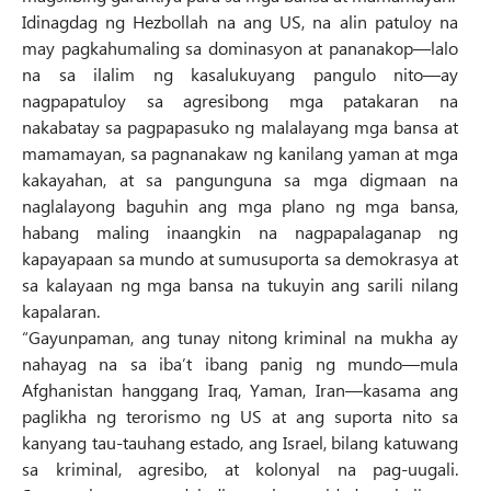
Idinagdag ng Hezbollah na ang US, na alin patuloy na
may pagkahumaling sa dominasyon at pananakop—lalo
na sa ilalim ng kasalukuyang pangulo nito—ay
nagpapatuloy sa agresibong mga patakaran na
nakabatay sa pagpapasuko ng malalayang mga bansa at
mamamayan, sa pagnanakaw ng kanilang yaman at mga
kakayahan, at sa pangunguna sa mga digmaan na
naglalayong baguhin ang mga plano ng mga bansa,
habang maling inaangkin na nagpapalaganap ng
kapayapaan sa mundo at sumusuporta sa demokrasya at
sa kalayaan ng mga bansa na tukuyin ang sarili nilang
kapalaran.
“Gayunpaman, ang tunay nitong kriminal na mukha ay
nahayag na sa iba’t ibang panig ng mundo—mula
Afghanistan hanggang Iraq, Yaman, Iran—kasama ang
paglikha ng terorismo ng US at ang suporta nito sa
kanyang tau-tauhang estado, ang Israel, bilang katuwang
sa kriminal, agresibo, at kolonyal na pag-uugali.