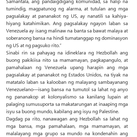
Samantala, ang pandaigdigang komunidad, sa halip na
tumindig, magpatunog ng alarma, at tutulan ang mga
pagsalakay at pananakot ng US, ay nanatili sa kahiya-
hiyang katahimikan. Ang pagsalakay ngayon laban sa
Venezuela ay isang malinaw na banta sa bawat malaya at
soberanong bansa na hindi tumatanggap ng dominasyon
ng US at ng pagsuko rito.”
Sinabi rin sa pahayag na idineklara ng Hezbollah ang
buong pakikiisa nito sa mamamayan, pagkapangulo, at
pamahalaan ng Venezuela upang harapin ang mga
pagsalakay at pananakot ng Estados Unidos, na tiyak na
matatalo laban sa kalooban ng malayang sambayanang
Venezuelano—isang bansa na tumutol sa lahat ng anyo
ng pananakop at kolonyalismo sa kanilang lupain at
palaging sumusuporta sa makatarungan at inaaping mga
isyu sa buong mundo, kabilang ang isyu ng Palestine.
Dagdag pa rito, nanawagan ang Hezbollah sa lahat ng
mga bansa, mga pamahalaan, mga mamamayan, at
malalayang mga grupo sa mundo na kondenahin ang