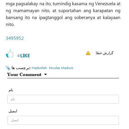
mga pagsalakay na ito, tumindig kasama ng Venezuela at
ng mamamayan nito, at suportahan ang karapatan ng
bansang ito na ipagtanggol ang soberanya at kalayaan
nito.
3495952
گزارش خطا
LIKE
0
برچسب ها:
Hezbollah
Nicolas Maduro
Your Comment
نام
ایمیل