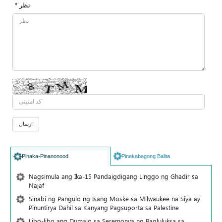
* نظر
Pinaka-Pinanonood
Pinakabagong Balita
Nagsimula ang Ika-15 Pandaigdigang Linggo ng Ghadir sa
Najaf
Sinabi ng Pangulo ng Isang Moske sa Milwaukee na Siya ay
Pinuntirya Dahil sa Kanyang Pagsuporta sa Palestine
Libo-libo ang Dumalo sa Seremonya ng Pagluluksa sa