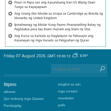
Pinuri ni Papa Leo ang Kasunduang Iran-US Bilang Daan
Tungo sa Kapayapaan
Ang Unang Eko-Moske sa Uropa sa Cambridge ay Binisita ng
Monarko ng United Kingdom
Ipinaliwanag ng Iskolar Kung Paano Pinananatiling Buhay ng
Pagluluksa para kay Imam Hussein ang Islam na Shia
Ang Kurso sa Karbala ay Naglalayon na Pahusayin ang
Kasanayan ng mga Hurado sa Paligsahan ng Quran
Friday 07 August 2026
,
GMT-19:36:12
8.99°
filipino
tungkol sa atin
mga contact
allnews
newsletter
Qur’anikong mga Gawain
polls
Pandaigdig