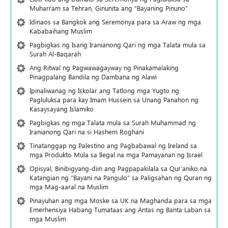
Muharram sa Tehran, Ginunita ang “Bayaning Pinuno”
Idinaos sa Bangkok ang Seremonya para sa Araw ng mga
Kababaihang Muslim
Pagbigkas ng Isang Iranianong Qari ng mga Talata mula sa
Surah Al-Baqarah
Ang Ritwal ng Pagwawagayway ng Pinakamalaking
Pinagpalang Bandila ng Dambana ng Alawi
Ipinaliwanag ng Iskolar ang Tatlong mga Yugto ng
Pagluluksa para kay Imam Hussein sa Unang Panahon ng
Kasaysayang Islamiko
Pagbigkas ng mga Talata mula sa Surah Muhammad ng
Iranianong Qari na si Hashem Roghani
Tinatanggap ng Palestino ang Pagbabawal ng Ireland sa
mga Produkto Mula sa Ilegal na mga Pamayanan ng Israel
Opisyal, Binibigyang-diin ang Pagpapakilala sa Qur’aniko na
Katangian ng “Bayani na Pangulo” sa Paligsahan ng Quran ng
mga Mag-aaral na Muslim
Pinayuhan ang mga Moske sa UK na Maghanda para sa mga
Emerhensiya Habang Tumataas ang Antas ng Banta Laban sa
mga Muslim