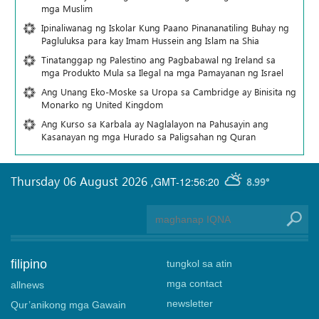
mga Muslim
Ipinaliwanag ng Iskolar Kung Paano Pinananatiling Buhay ng
Pagluluksa para kay Imam Hussein ang Islam na Shia
Tinatanggap ng Palestino ang Pagbabawal ng Ireland sa
mga Produkto Mula sa Ilegal na mga Pamayanan ng Israel
Ang Unang Eko-Moske sa Uropa sa Cambridge ay Binisita ng
Monarko ng United Kingdom
Ang Kurso sa Karbala ay Naglalayon na Pahusayin ang
Kasanayan ng mga Hurado sa Paligsahan ng Quran
Thursday 06 August 2026
,
GMT-12:56:20
8.99°
filipino
tungkol sa atin
mga contact
allnews
newsletter
Qur’anikong mga Gawain