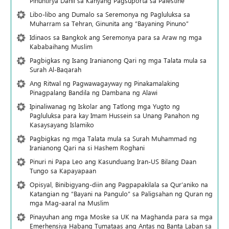
Pinuntirya Dahil sa Kanyang Pagsuporta sa Palestine
Libo-libo ang Dumalo sa Seremonya ng Pagluluksa sa
Muharram sa Tehran, Ginunita ang “Bayaning Pinuno”
Idinaos sa Bangkok ang Seremonya para sa Araw ng mga
Kababaihang Muslim
Pagbigkas ng Isang Iranianong Qari ng mga Talata mula sa
Surah Al-Baqarah
Ang Ritwal ng Pagwawagayway ng Pinakamalaking
Pinagpalang Bandila ng Dambana ng Alawi
Ipinaliwanag ng Iskolar ang Tatlong mga Yugto ng
Pagluluksa para kay Imam Hussein sa Unang Panahon ng
Kasaysayang Islamiko
Pagbigkas ng mga Talata mula sa Surah Muhammad ng
Iranianong Qari na si Hashem Roghani
Pinuri ni Papa Leo ang Kasunduang Iran-US Bilang Daan
Tungo sa Kapayapaan
Opisyal, Binibigyang-diin ang Pagpapakilala sa Qur’aniko na
Katangian ng “Bayani na Pangulo” sa Paligsahan ng Quran ng
mga Mag-aaral na Muslim
Pinayuhan ang mga Moske sa UK na Maghanda para sa mga
Emerhensiya Habang Tumataas ang Antas ng Banta Laban sa