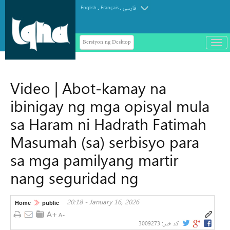
.
.
English
Français
فارسی
Bersiyon ng Desktop
باز
و
سته
ردن
Video | Abot-kamay na
منو
ibinigay ng mga opisyal mula
sa Haram ni Hadrath Fatimah
Masumah (sa) serbisyo para
sa mga pamilyang martir
nang seguridad ng
20:18 - January 16, 2026
Home
public
3009273
کد خبر: