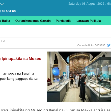
Saturday 08 August 2026 ,
GM
g sa Qur'an
 Balita
Qur’anikong mga Gawain
Pandaigdig
Larawan-Pelikula
3009295
Code de l'info:
 Ipinapakita sa Museo
amay kopya ng Banal na
ampublikong pagpapakita sa
g Iraq, ipinakita ng Museo ng Banal na Quran sa Mekka ang isa sa