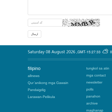
Saturday 08 August 2026
,
GMT-15:27:33
8
filipino
tungkol sa atin
mga contact
allnews
newsletter
Qur’anikong mga Gawain
polls
Pandaigdig
panahon
Larawan-Pelikula
archive
maghanap