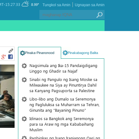
|
T-15:27:33
8.99°
Tungkol sa Amin
Ugnayan sa Amin
Pinaka-Pinanonood
Pinakabagong Balita
Nagsimula ang Ika-15 Pandaigdigang
Linggo ng Ghadir sa Najaf
Sinabi ng Pangulo ng Isang Moske sa
Milwaukee na Siya ay Pinuntirya Dahil
sa Kanyang Pagsuporta sa Palestine
Libo-libo ang Dumalo sa Seremonya
ng Pagluluksa sa Muharram sa Tehran,
Ginunita ang “Bayaning Pinuno”
Idinaos sa Bangkok ang Seremonya
para sa Araw ng mga Kababaihang
Muslim
Pagbigkas ng Isang Iranianong Qari ng