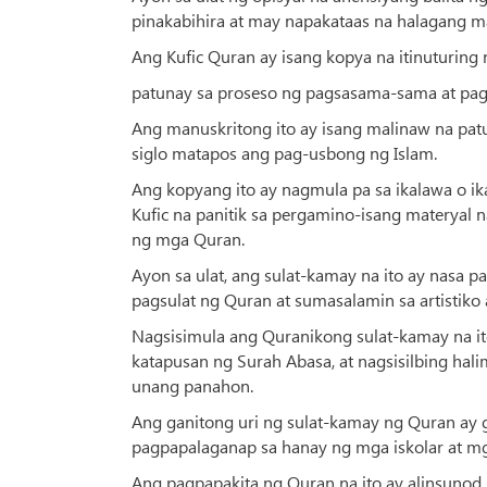
pinakabihira at may napakataas na halagang 
Ang Kufic Quran ay isang kopya na itinuturin
patunay sa proseso ng pagsasama-sama at pag
Ang manuskritong ito ay isang malinaw na pat
siglo matapos ang pag-usbong ng Islam.
Ang kopyang ito ay nagmula pa sa ikalawa o ikat
Kufic na panitik sa pergamino-isang materyal n
ng mga Quran.
Ayon sa ulat, ang sulat-kamay na ito ay nasa
pagsulat ng Quran at sumasalamin sa artistiko
Nagsisimula ang Quranikong sulat-kamay na it
katapusan ng Surah Abasa, at nagsisilbing h
unang panahon.
Ang ganitong uri ng sulat-kamay ng Quran ay 
pagpapalaganap sa hanay ng mga iskolar at m
Ang pagpapakita ng Quran na ito ay alinsunod 