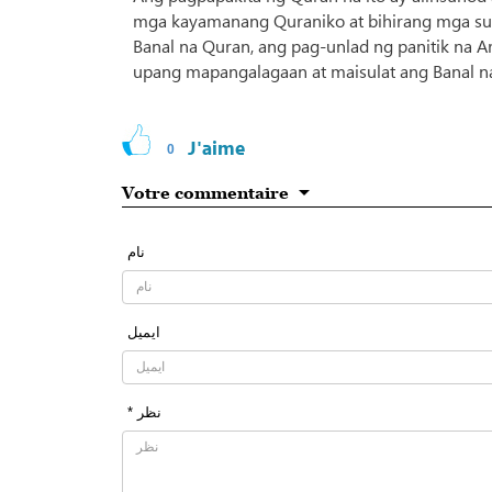
mga kayamanang Quraniko at bihirang mga sula
Banal na Quran, ang pag-unlad ng panitik na A
upang mapangalagaan at maisulat ang Banal n
J'aime
0
Votre commentaire
نام
ایمیل
* نظر