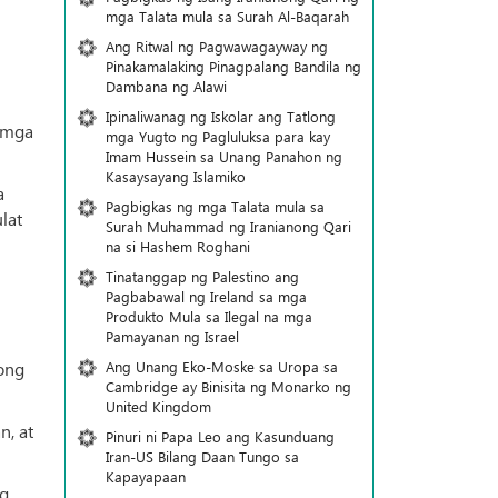
mga Talata mula sa Surah Al-Baqarah
Ang Ritwal ng Pagwawagayway ng
Pinakamalaking Pinagpalang Bandila ng
Dambana ng Alawi
Ipinaliwanag ng Iskolar ang Tatlong
g mga
mga Yugto ng Pagluluksa para kay
Imam Hussein sa Unang Panahon ng
Kasaysayang Islamiko
a
Pagbigkas ng mga Talata mula sa
lat
Surah Muhammad ng Iranianong Qari
na si Hashem Roghani
Tinatanggap ng Palestino ang
Pagbabawal ng Ireland sa mga
Produkto Mula sa Ilegal na mga
Pamayanan ng Israel
ong
Ang Unang Eko-Moske sa Uropa sa
Cambridge ay Binisita ng Monarko ng
United Kingdom
n, at
Pinuri ni Papa Leo ang Kasunduang
Iran-US Bilang Daan Tungo sa
Kapayapaan
ng