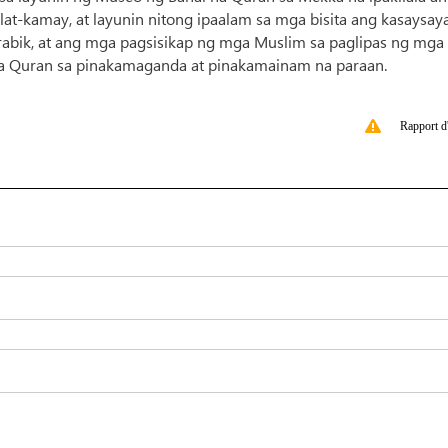
t-kamay, at layunin nitong ipaalam sa mga bisita ang kasaysay
rabik, at ang mga pagsisikap ng mga Muslim sa paglipas ng mga 
a Quran sa pinakamaganda at pinakamainam na paraan.
Rapport d'