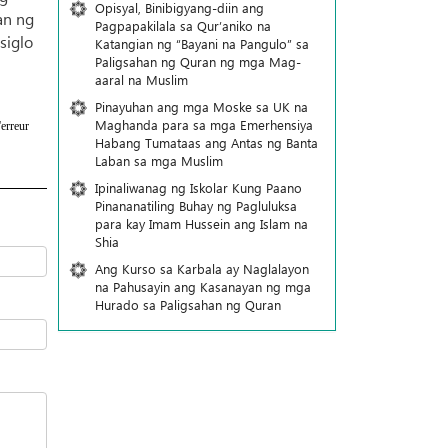
Opisyal, Binibigyang-diin ang
an ng
Pagpapakilala sa Qur’aniko na
siglo
Katangian ng “Bayani na Pangulo” sa
Paligsahan ng Quran ng mga Mag-
aaral na Muslim
Pinayuhan ang mga Moske sa UK na
Maghanda para sa mga Emerhensiya
erreur
Habang Tumataas ang Antas ng Banta
Laban sa mga Muslim
Ipinaliwanag ng Iskolar Kung Paano
Pinananatiling Buhay ng Pagluluksa
para kay Imam Hussein ang Islam na
Shia
Ang Kurso sa Karbala ay Naglalayon
na Pahusayin ang Kasanayan ng mga
Hurado sa Paligsahan ng Quran