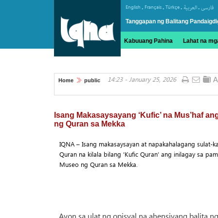
.
.
.
.
English
Français
Türkçe
العربیة
فارسی
Tanggapan ng Balitang Pandaigdi
Kabuuang Pahina
Lahat na mga
14:23 - January 25, 2026
Home
public
Isang Makasaysayang ‘Kufic’ na Mus’haf ang
ng Quran sa Mekka
IQNA – Isang makasaysayan at napakahalagang sulat-k
Quran na kilala bilang ‘Kufic Quran’ ang inilagay sa p
Museo ng Quran sa Mekka.
Ayon sa ulat ng opisyal na ahensiyang balita n