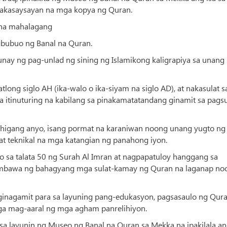
makasaysayan na mga kopya ng Quran.
g na mahalagang
bubuo ng Banal na Quran.
unay ng pag-unlad ng sining ng Islamikong kaligrapiya sa unan
long siglo AH (ika-walo o ika-siyam na siglo AD), at nakasulat s
a itinuturing na kabilang sa pinakamatatandang ginamit sa pagsu
 pahigang anyo, isang pormat na karaniwan noong unang yugto ng
 at teknikal na mga katangian ng panahong iyon.
o sa talata 50 ng Surah Al Imran at nagpapatuloy hanggang sa
alimbawa ng bahagyang mga sulat-kamay ng Quran na laganap no
ginagamit para sa layuning pang-edukasyon, pagsasaulo ng Qura
ga mag-aaral ng mga agham panrelihiyon.
sa layunin ng Museo ng Banal na Quran sa Mekka na ipakilala a