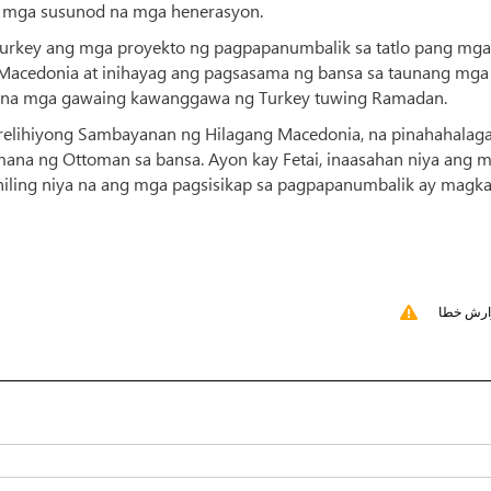
 sa mga susunod na mga henerasyon.
 Turkey ang mga proyekto ng pagpapanumbalik sa tatlo pang mga
Macedonia at inihayag ang pagsasama ng bansa sa taunang mga
loy na mga gawaing kawanggawa ng Turkey tuwing Ramadan.
Panrelihiyong Sambayanan ng Hilagang Macedonia, na pinahahalag
ana ng Ottoman sa bansa. Ayon kay Fetai, inaasahan niya ang 
iling niya na ang mga pagsisikap sa pagpapanumbalik ay magk
ارش خطا