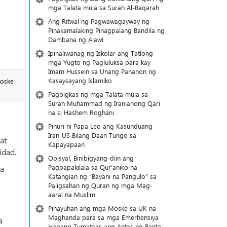
mga Talata mula sa Surah Al-Baqarah
Ang Ritwal ng Pagwawagayway ng
Pinakamalaking Pinagpalang Bandila ng
Dambana ng Alawi
Ipinaliwanag ng Iskolar ang Tatlong
mga Yugto ng Pagluluksa para kay
Imam Hussein sa Unang Panahon ng
Kasaysayang Islamiko
moske
Pagbigkas ng mga Talata mula sa
Surah Muhammad ng Iranianong Qari
na si Hashem Roghani
Pinuri ni Papa Leo ang Kasunduang
Iran-US Bilang Daan Tungo sa
at
Kapayapaan
idad.
Opisyal, Binibigyang-diin ang
Pagpapakilala sa Qur’aniko na
sa
Katangian ng “Bayani na Pangulo” sa
Paligsahan ng Quran ng mga Mag-
aaral na Muslim
Pinayuhan ang mga Moske sa UK na
Maghanda para sa mga Emerhensiya
a
Habang Tumataas ang Antas ng Banta