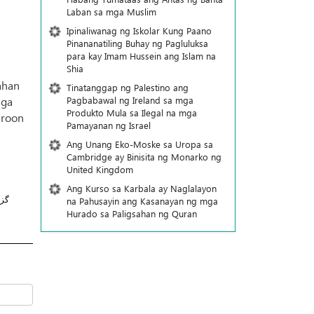
Laban sa mga Muslim
Ipinaliwanag ng Iskolar Kung Paano
Pinananatiling Buhay ng Pagluluksa
para kay Imam Hussein ang Islam na
Shia
ahan
Tinatanggap ng Palestino ang
Pagbabawal ng Ireland sa mga
mga
Produkto Mula sa Ilegal na mga
aroon
Pamayanan ng Israel
Ang Unang Eko-Moske sa Uropa sa
Cambridge ay Binisita ng Monarko ng
United Kingdom
Ang Kurso sa Karbala ay Naglalayon
na Pahusayin ang Kasanayan ng mga
گز
Hurado sa Paligsahan ng Quran