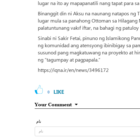
lugar na ito ay mapapanatili nang tapat para
Binanggit din ni Aksu na naunang natapos ng
lugar mula sa panahong Ottoman sa Hilagang 
palatuntunang vakıf iftar, na bahagi ng patu
Sinabi ni Sakir Fetai, pinuno ng Islamikong 
ng komunidad ang atensyong ibinibigay sa pam
susunod pang magkatuwang na proyekto at hin
ng “tagumpay at pagpapala.”
https://iqna.ir/en/news/3496172
LIKE
0
Your Comment
نام