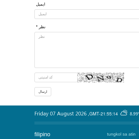
ایمیل
* نظر
Friday 07 August 2026
,
GMT-21:55:14
8.99
filipino
tungkol sa atin