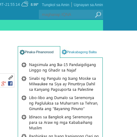
|
T-21:55:14
8.99°
Tungkol sa Amin
Ugnayan sa Amin
Pinaka-Pinanonood
Pinakabagong Balita
Nagsimula ang Ika-15 Pandaigdigang
Linggo ng Ghadir sa Najaf
Sinabi ng Pangulo ng Isang Moske sa
Milwaukee na Siya ay Pinuntirya Dahil
sa Kanyang Pagsuporta sa Palestine
Libo-libo ang Dumalo sa Seremonya
ng Pagluluksa sa Muharram sa Tehran,
Ginunita ang “Bayaning Pinuno”
Idinaos sa Bangkok ang Seremonya
para sa Araw ng mga Kababaihang
Muslim
Pagbigkas ng Isang Iranianong Qari ng