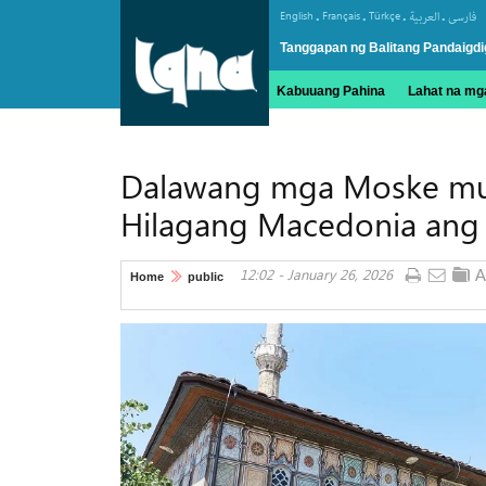
.
.
.
.
English
Français
Türkçe
العربیة
فارسی
Tanggapan ng Balitang Pandaigdi
Kabuuang Pahina
Lahat na mga
Dalawang mga Moske mu
Hilagang Macedonia ang 
12:02 - January 26, 2026
Home
public