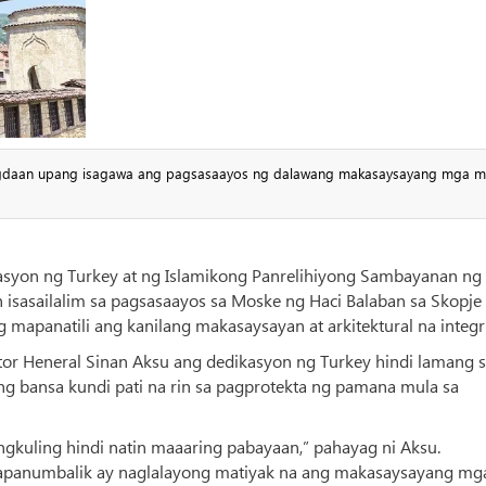
lagdaan upang isagawa ang pagsasaayos ng dalawang makasaysayang mga 
asyon ng Turkey at ng Islamikong Panrelihiyong Sambayanan ng
isasailalim sa pagsasaayos sa Moske ng Haci Balaban sa Skopje 
 mapanatili ang kanilang makasaysayan at arkitektural na integr
tor Heneral Sinan Aksu ang dedikasyon ng Turkey hindi lamang 
ng bansa kundi pati na rin sa pagprotekta ng pamana mula sa
ngkuling hindi natin maaaring pabayaan,” pahayag ni Aksu.
papanumbalik ay naglalayong matiyak na ang makasaysayang mg