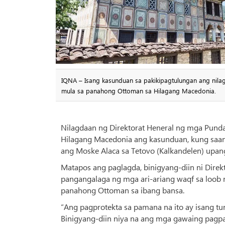
IQNA – Isang kasunduan sa pakikipagtulungan ang ni
mula sa panahong Ottoman sa Hilagang Macedonia.
Nilagdaan ng Direktorat Heneral ng mga Pund
Hilagang Macedonia ang kasunduan, kung saan 
ang Moske Alaca sa Tetovo (Kalkandelen) upang
Matapos ang paglagda, binigyang-diin ni Direk
pangangalaga ng mga ari-ariang waqf sa loob 
panahong Ottoman sa ibang bansa.
“Ang pagprotekta sa pamana na ito ay isang tu
Binigyang-diin niya na ang mga gawaing pag