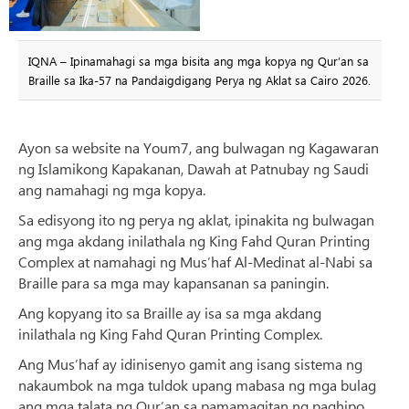
IQNA – Ipinamahagi sa mga bisita ang mga kopya ng Qur’an sa
Braille sa Ika-57 na Pandaigdigang Perya ng Aklat sa Cairo 2026.
Ayon sa website na Youm7, ang bulwagan ng Kagawaran
ng Islamikong Kapakanan, Dawah at Patnubay ng Saudi
ang namahagi ng mga kopya.
Sa edisyong ito ng perya ng aklat, ipinakita ng bulwagan
ang mga akdang inilathala ng King Fahd Quran Printing
Complex at namahagi ng Mus’haf Al-Medinat al-Nabi sa
Braille para sa mga may kapansanan sa paningin.
Ang kopyang ito sa Braille ay isa sa mga akdang
inilathala ng King Fahd Quran Printing Complex.
Ang Mus’haf ay idinisenyo gamit ang isang sistema ng
nakaumbok na mga tuldok upang mabasa ng mga bulag
ang mga talata ng Qur’an sa pamamagitan ng paghipo.