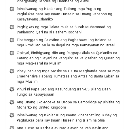
Pinagpalang Bandila ng Dambana ng Alawi
Ipinaliwanag ng Iskolar ang Tatlong mga Yugto ng
Pagluluksa para kay Imam Hussein sa Unang Panahon ng
Kasaysayang Islamiko
Pagbigkas ng mga Talata mula sa Surah Muhammad ng
Iranianong Qari na si Hashem Roghani
Tinatanggap ng Palestino ang Pagbabawal ng Ireland sa
mga Produkto Mula sa Ilegal na mga Pamayanan ng Israel
Opisyal, Binibigyang-diin ang Pagpapakilala sa Qur’aniko na
Katangian ng “Bayani na Pangulo” sa Paligsahan ng Quran ng
mga Mag-aaral na Muslim
Pinayuhan ang mga Moske sa UK na Maghanda para sa mga
Emerhensiya Habang Tumataas ang Antas ng Banta Laban sa
mga Muslim
Pinuri ni Papa Leo ang Kasunduang Iran-US Bilang Daan
Tungo sa Kapayapaan
Ang Unang Eko-Moske sa Uropa sa Cambridge ay Binisita ng
Monarko ng United Kingdom
Ipinaliwanag ng Iskolar Kung Paano Pinananatiling Buhay ng
Pagluluksa para kay Imam Hussein ang Islam na Shia
Ang Kurso sa Karbala ay Naglalayon na Pahusayin ang