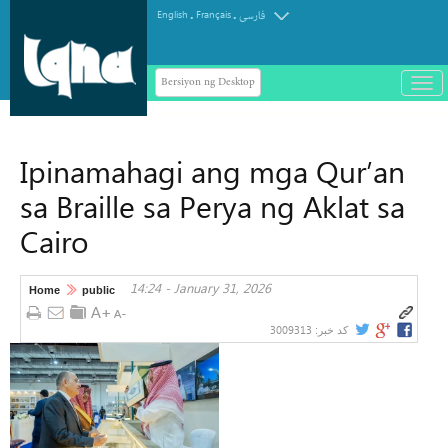
.
.
English
Français
فارسی
Bersiyon ng Desktop
باز
و
سته
ردن
Ipinamahagi ang mga Qur’an
منو
sa Braille sa Perya ng Aklat sa
Cairo
14:24 - January 31, 2026
Home
public
3009313
کد خبر: