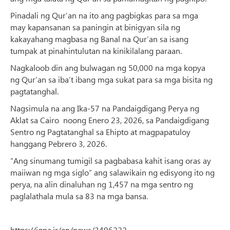
Pinadali ng Qur’an na ito ang pagbigkas para sa mga
may kapansanan sa paningin at binigyan sila ng
kakayahang magbasa ng Banal na Qur’an sa isang
tumpak at pinahintulutan na kinikilalang paraan.
Nagkaloob din ang bulwagan ng 50,000 na mga kopya
ng Qur’an sa iba’t ibang mga sukat para sa mga bisita ng
pagtatanghal.
Nagsimula na ang Ika-57 na Pandaigdigang Perya ng
Aklat sa Cairo noong Enero 23, 2026, sa Pandaigdigang
Sentro ng Pagtatanghal sa Ehipto at magpapatuloy
hanggang Pebrero 3, 2026.
“Ang sinumang tumigil sa pagbabasa kahit isang oras ay
maiiwan ng mga siglo” ang salawikain ng edisyong ito ng
perya, na alin dinaluhan ng 1,457 na mga sentro ng
paglalathala mula sa 83 na mga bansa.
https://iqna.ir/en/news/3496222