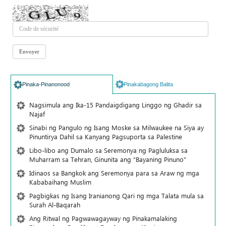
Pinaka-Pinanonood
Pinakabagong Balita
Nagsimula ang Ika-15 Pandaigdigang Linggo ng Ghadir sa
Najaf
Sinabi ng Pangulo ng Isang Moske sa Milwaukee na Siya ay
Pinuntirya Dahil sa Kanyang Pagsuporta sa Palestine
Libo-libo ang Dumalo sa Seremonya ng Pagluluksa sa
Muharram sa Tehran, Ginunita ang “Bayaning Pinuno”
Idinaos sa Bangkok ang Seremonya para sa Araw ng mga
Kababaihang Muslim
Pagbigkas ng Isang Iranianong Qari ng mga Talata mula sa
Surah Al-Baqarah
Ang Ritwal ng Pagwawagayway ng Pinakamalaking