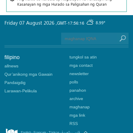
Kasanayan ng mga Hurado sa Paligsahan ng Quran
Friday 07 August 2026
,
GMT-17:56:16
8.99°
filipino
tungkol sa atin
mga contact
allnews
newsletter
Qur’anikong mga Gawain
polls
Pandaigdig
panahon
Larawan-Pelikula
archive
maghanap
mga link
RSS
.
.
.
.
فارسی
العربیة
English
Français
Türkçe