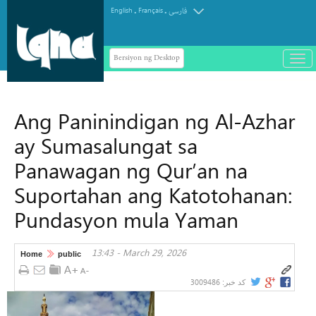
.
.
English
Français
فارسی
Bersiyon ng Desktop
باز
و
سته
ردن
Ang Paninindigan ng Al-Azhar
منو
ay Sumasalungat sa
Panawagan ng Qur’an na
Suportahan ang Katotohanan:
Pundasyon mula Yaman
13:43 - March 29, 2026
Home
public
3009486
کد خبر: