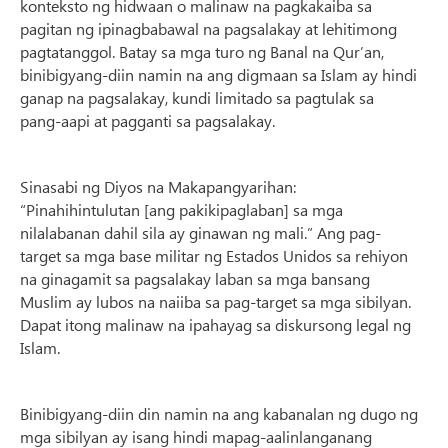
konteksto ng hidwaan o malinaw na pagkakaiba sa
pagitan ng ipinagbabawal na pagsalakay at lehitimong
pagtatanggol. Batay sa mga turo ng Banal na Qur’an,
binibigyang-diin namin na ang digmaan sa Islam ay hindi
ganap na pagsalakay, kundi limitado sa pagtulak sa
pang-aapi at pagganti sa pagsalakay.
Sinasabi ng Diyos na Makapangyarihan:
“Pinahihintulutan [ang pakikipaglaban] sa mga
nilalabanan dahil sila ay ginawan ng mali.” Ang pag-
target sa mga base militar ng Estados Unidos sa rehiyon
na ginagamit sa pagsalakay laban sa mga bansang
Muslim ay lubos na naiiba sa pag-target sa mga sibilyan.
Dapat itong malinaw na ipahayag sa diskursong legal ng
Islam.
Binibigyang-diin din namin na ang kabanalan ng dugo ng
mga sibilyan ay isang hindi mapag-aalinlanganang