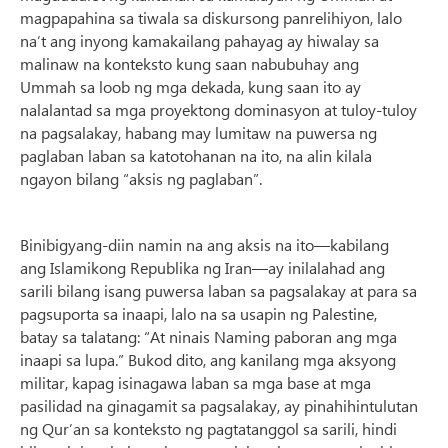
magpapahina sa tiwala sa diskursong panrelihiyon, lalo
na’t ang inyong kamakailang pahayag ay hiwalay sa
malinaw na konteksto kung saan nabubuhay ang
Ummah sa loob ng mga dekada, kung saan ito ay
nalalantad sa mga proyektong dominasyon at tuloy-tuloy
na pagsalakay, habang may lumitaw na puwersa ng
paglaban laban sa katotohanan na ito, na alin kilala
ngayon bilang “aksis ng paglaban”.
Binibigyang-diin namin na ang aksis na ito—kabilang
ang Islamikong Republika ng Iran—ay inilalahad ang
sarili bilang isang puwersa laban sa pagsalakay at para sa
pagsuporta sa inaapi, lalo na sa usapin ng Palestine,
batay sa talatang: “At ninais Naming paboran ang mga
inaapi sa lupa.” Bukod dito, ang kanilang mga aksyong
militar, kapag isinagawa laban sa mga base at mga
pasilidad na ginagamit sa pagsalakay, ay pinahihintulutan
ng Qur’an sa konteksto ng pagtatanggol sa sarili, hindi