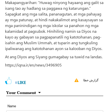
Makapangyarihan: “Huwag ninyong hayaang ang galit sa
isang tao ay hadlang sa paggawa ng katarungan.”
Sapagkat ang mga salita, pananagutan, at mga pahayag
ay mga patunay, at hindi nakakalimot ang kasaysayan sa
mga paninindigan ng mga iskolar sa panahon ng mga
kalamidad at pagsubok. Hinihiling namin sa Diyos na
kayo ay gabayan sa pagpapanatili ng katotohanan, pag-
isahin ang Muslim Ummah, at tuparin ang tungkuling
ipaliwanag ang katotohanan ayon sa kalooban ng Diyos.
At ang Diyos ang Siyang gumagabay sa tuwid na landas.
https://iqna.ir/en/news/3496905
گزارش خطا
LIKE
0
Your Comment
Name