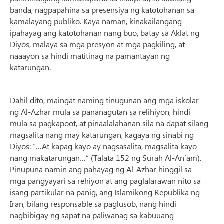
banda, nagpapahina sa presensiya ng katotohanan sa
kamalayang publiko. Kaya naman, kinakailangang
ipahayag ang katotohanan nang buo, batay sa Aklat ng
Diyos, malaya sa mga presyon at mga pagkiling, at
naaayon sa hindi matitinag na pamantayan ng
katarungan.
Dahil dito, maingat naming tinugunan ang mga iskolar
ng Al-Azhar mula sa pananagutan sa relihiyon, hindi
mula sa pagkapoot, at pinaalalahanan sila na dapat silang
magsalita nang may katarungan, kagaya ng sinabi ng
Diyos: “…At kapag kayo ay nagsasalita, magsalita kayo
nang makatarungan…” (Talata 152 ng Surah Al-An’am).
Pinupuna namin ang pahayag ng Al-Azhar hinggil sa
mga pangyayari sa rehiyon at ang paglalarawan nito sa
isang partikular na panig, ang Islamikong Republika ng
Iran, bilang responsable sa paglusob, nang hindi
nagbibigay ng sapat na paliwanag sa kabuuang