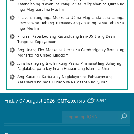
Katangian ng “Bayani na Pangulo” sa Paligsahan ng Quran ng
mga Mag-aaral na Muslim
Pinayuhan ang mga Moske sa UK na Maghanda para sa mga
Emerhensiya Habang Tumataas ang Antas ng Banta Laban sa
mga Muslim
Pinuri ni Papa Leo ang Kasunduang Iran-US Bilang Daan
Tungo sa Kapayapaan
Ang Unang Eko-Moske sa Uropa sa Cambridge ay Binisita ng
Monarko ng United Kingdom
Ipinaliwanag ng Iskolar Kung Paano Pinananatiling Buhay ng
Pagluluksa para kay Imam Hussein ang Islam na Shia
Ang Kurso sa Karbala ay Naglalayon na Pahusayin ang
Kasanayan ng mga Hurado sa Paligsahan ng Quran
Friday 07 August 2026
,
GMT-20:01:43
8.99°