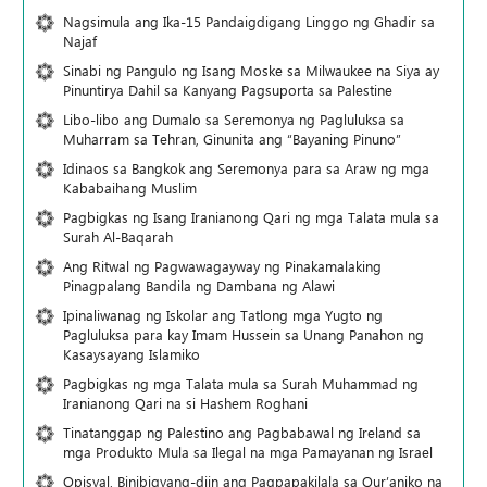
Nagsimula ang Ika-15 Pandaigdigang Linggo ng Ghadir sa
Najaf
Sinabi ng Pangulo ng Isang Moske sa Milwaukee na Siya ay
Pinuntirya Dahil sa Kanyang Pagsuporta sa Palestine
Libo-libo ang Dumalo sa Seremonya ng Pagluluksa sa
Muharram sa Tehran, Ginunita ang “Bayaning Pinuno”
Idinaos sa Bangkok ang Seremonya para sa Araw ng mga
Kababaihang Muslim
Pagbigkas ng Isang Iranianong Qari ng mga Talata mula sa
Surah Al-Baqarah
Ang Ritwal ng Pagwawagayway ng Pinakamalaking
Pinagpalang Bandila ng Dambana ng Alawi
Ipinaliwanag ng Iskolar ang Tatlong mga Yugto ng
Pagluluksa para kay Imam Hussein sa Unang Panahon ng
Kasaysayang Islamiko
Pagbigkas ng mga Talata mula sa Surah Muhammad ng
Iranianong Qari na si Hashem Roghani
Tinatanggap ng Palestino ang Pagbabawal ng Ireland sa
mga Produkto Mula sa Ilegal na mga Pamayanan ng Israel
Opisyal, Binibigyang-diin ang Pagpapakilala sa Qur’aniko na