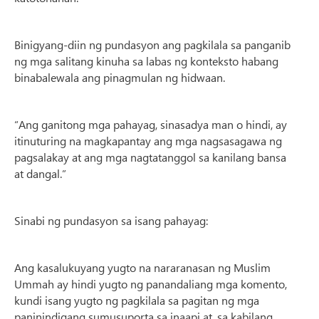
Binigyang-diin ng pundasyon ang pagkilala sa panganib
ng mga salitang kinuha sa labas ng konteksto habang
binabalewala ang pinagmulan ng hidwaan.
“Ang ganitong mga pahayag, sinasadya man o hindi, ay
itinuturing na magkapantay ang mga nagsasagawa ng
pagsalakay at ang mga nagtatanggol sa kanilang bansa
at dangal.”
Sinabi ng pundasyon sa isang pahayag:
Ang kasalukuyang yugto na nararanasan ng Muslim
Ummah ay hindi yugto ng panandaliang mga komento,
kundi isang yugto ng pagkilala sa pagitan ng mga
paninindigang sumusuporta sa inaapi at, sa kabilang