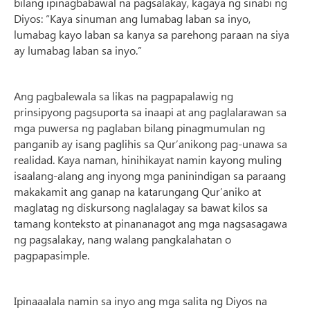
bilang ipinagbabawal na pagsalakay, kagaya ng sinabi ng
Diyos: “Kaya sinuman ang lumabag laban sa inyo,
lumabag kayo laban sa kanya sa parehong paraan na siya
ay lumabag laban sa inyo.”
Ang pagbalewala sa likas na pagpapalawig ng
prinsipyong pagsuporta sa inaapi at ang paglalarawan sa
mga puwersa ng paglaban bilang pinagmumulan ng
panganib ay isang paglihis sa Qur’anikong pag-unawa sa
realidad. Kaya naman, hinihikayat namin kayong muling
isaalang-alang ang inyong mga paninindigan sa paraang
makakamit ang ganap na katarungang Qur’aniko at
maglatag ng diskursong naglalagay sa bawat kilos sa
tamang konteksto at pinananagot ang mga nagsasagawa
ng pagsalakay, nang walang pangkalahatan o
pagpapasimple.
Ipinaaalala namin sa inyo ang mga salita ng Diyos na