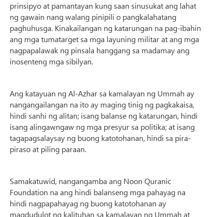
prinsipyo at pamantayan kung saan sinusukat ang lahat
ng gawain nang walang pinipili o pangkalahatang
paghuhusga. Kinakailangan ng katarungan na pag-ibahin
ang mga tumatarget sa mga layuning militar at ang mga
nagpapalawak ng pinsala hanggang sa madamay ang
inosenteng mga sibilyan.
Ang katayuan ng Al-Azhar sa kamalayan ng Ummah ay
nangangailangan na ito ay maging tinig ng pagkakaisa,
hindi sanhi ng alitan; isang balanse ng katarungan, hindi
isang alingawngaw ng mga presyur sa politika; at isang
tagapagsalaysay ng buong katotohanan, hindi sa pira-
piraso at piling paraan.
Samakatuwid, nangangamba ang Noon Quranic
Foundation na ang hindi balanseng mga pahayag na
hindi nagpapahayag ng buong katotohanan ay
magdudulot ng kalituhan sa kamalayan ng Ummah at