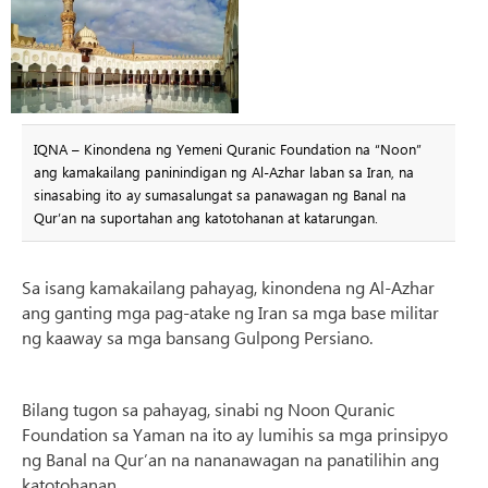
IQNA – Kinondena ng Yemeni Quranic Foundation na “Noon”
ang kamakailang paninindigan ng Al-Azhar laban sa Iran, na
sinasabing ito ay sumasalungat sa panawagan ng Banal na
Qur’an na suportahan ang katotohanan at katarungan.
Sa isang kamakailang pahayag, kinondena ng Al-Azhar
ang ganting mga pag-atake ng Iran sa mga base militar
ng kaaway sa mga bansang Gulpong Persiano.
Bilang tugon sa pahayag, sinabi ng Noon Quranic
Foundation sa Yaman na ito ay lumihis sa mga prinsipyo
ng Banal na Qur’an na nananawagan na panatilihin ang
katotohanan.