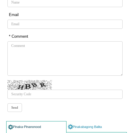
Email
* Comment
Pinaka-Pinanonood
Pinakabagong Balita