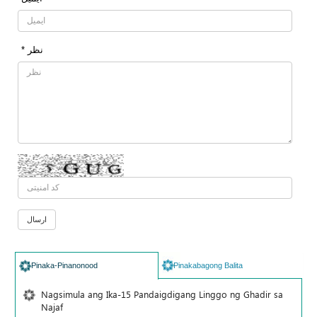
* نظر
Pinaka-Pinanonood
Pinakabagong Balita
Nagsimula ang Ika-15 Pandaigdigang Linggo ng Ghadir sa
Najaf