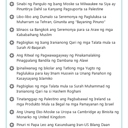
Sinabi ng Pangulo ng Isang Moske sa Milwaukee na Siya ay
Pinuntirya Dahil sa Kanyang Pagsuporta sa Palestine
Libo-libo ang Dumalo sa Seremonya ng Pagluluksa sa
Muharram sa Tehran, Ginunita ang “Bayaning Pinuno”
Idinaos sa Bangkok ang Seremonya para sa Araw ng mga
Kababaihang Muslim
Pagbigkas ng Isang Iranianong Qari ng mga Talata mula sa
Surah Al-Baqarah
Ang Ritwal ng Pagwawagayway ng Pinakamalaking
Pinagpalang Bandila ng Dambana ng Alawi
Ipinaliwanag ng Iskolar ang Tatlong mga Yugto ng
Pagluluksa para kay Imam Hussein sa Unang Panahon ng
Kasaysayang Islamiko
Pagbigkas ng mga Talata mula sa Surah Muhammad ng
Iranianong Qari na si Hashem Roghani
Tinatanggap ng Palestino ang Pagbabawal ng Ireland sa
mga Produkto Mula sa Ilegal na mga Pamayanan ng Israel
Ang Unang Eko-Moske sa Uropa sa Cambridge ay Binisita ng
Monarko ng United Kingdom
Pinuri ni Papa Leo ang Kasunduang Iran-US Bilang Daan