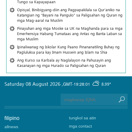
Tungo sa Kapayapaan
Opisyal, Binibigyang-diin ang Pagpapakilala sa Qur’aniko na
Katangian ng “Bayani na Pangulo” sa Paligsahan ng Quran ng
mga Mag-aaral na Muslim
Pinayuhan ang mga Moske sa UK na Maghanda para sa mga
Emerhensiya Habang Tumataas ang Antas ng Banta Laban sa
mga Muslim
Ipinaliwanag ng Iskolar Kung Paano Pinananatiling Buhay ng
Pagluluksa para kay Imam Hussein ang Islam na Shia
Ang Kurso sa Karbala ay Naglalayon na Pahusayin ang
Kasanayan ng mga Hurado sa Paligsahan ng Quran
Saturday 08 August 2026
,
GMT-19:28:01
8.99°
filipino
tungkol sa atin
mga contact
allnews