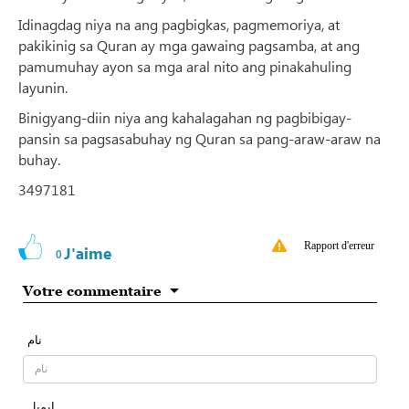
Idinagdag niya na ang pagbigkas, pagmemoriya, at
pakikinig sa Quran ay mga gawaing pagsamba, at ang
pamumuhay ayon sa mga aral nito ang pinakahuling
layunin.
Binigyang-diin niya ang kahalagahan ng pagbibigay-
pansin sa pagsasabuhay ng Quran sa pang-araw-araw na
buhay.
3497181
Rapport d'erreur
J'aime
0
Votre commentaire
نام
ایمیل