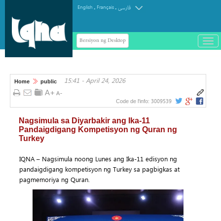
.
.
English
Français
فارسی
Bersiyon ng Desktop
باز
و
سته
ردن
15:41 - April 24, 2026
منو
Home
public
3009539
Code de l'info:
Nagsimula sa Diyarbakir ang Ika-11
Pandaigdigang Kompetisyon ng Quran ng
Turkey
IQNA – Nagsimula noong Lunes ang Ika-11 edisyon ng
pandaigdigang kompetisyon ng Turkey sa pagbigkas at
pagmemoriya ng Quran.