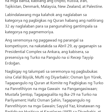
na mga bansa, kabilang ang Ehipto, Russia, Iran,
Tajikistan, Denmark, Malaysia, New Zealand, at Palestine.
Labindalawang mga kalahok ang naglalaban sa
kategorya ng pagbigkas ng Quran habang ang natitirang
32 ay naglalaban para sa pangunahing gantimpala sa
kategorya ng pagmemoriya.
Ang seremonya ng paggawad ng parangal sa
kompetisyon, na nakatakda sa Abril 29, ay gaganapin sa
Presidential Complex sa Ankara, ang kabisera, sa
presensiya ng Turko na Pangulo na si Recep Tayyip
Erdoğan.
Nagbigay ng talumpati sa seremonya ng pagbubukas
sina Celal Büyük, Mufti ng Diyarbakir; Osman Işın Yürek,
Tagapangulo ng Quran at Komite ng Pagbigkas ng Turko
na Panrelihiyon na mga Gawain na Pangangasiwaan;
Mustafa Şentop, Tagapagsalita ng Ika-29 na Turko na
Parliyament; Hafiz Osman Şahin, Tagapangulo ng
Panrelihiyon na mga Gawain; Sayyid Yaz, kinatawan ng
Partido ng Hustisya at Kaunlaran (AKP) sa Diyarbakir, at