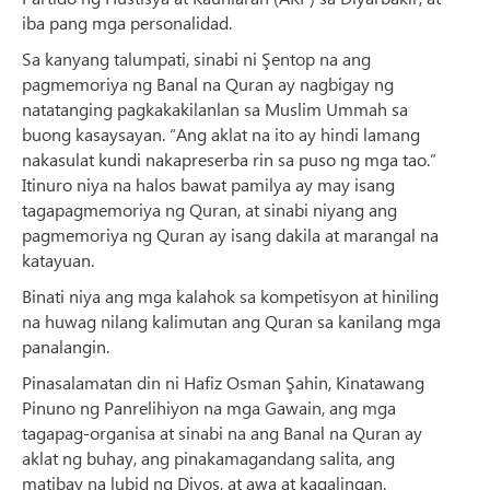
iba pang mga personalidad.
Sa kanyang talumpati, sinabi ni Şentop na ang
pagmemoriya ng Banal na Quran ay nagbigay ng
natatanging pagkakakilanlan sa Muslim Ummah sa
buong kasaysayan. “Ang aklat na ito ay hindi lamang
nakasulat kundi nakapreserba rin sa puso ng mga tao.”
Itinuro niya na halos bawat pamilya ay may isang
tagapagmemoriya ng Quran, at sinabi niyang ang
pagmemoriya ng Quran ay isang dakila at marangal na
katayuan.
Binati niya ang mga kalahok sa kompetisyon at hiniling
na huwag nilang kalimutan ang Quran sa kanilang mga
panalangin.
Pinasalamatan din ni Hafiz Osman Şahin, Kinatawang
Pinuno ng Panrelihiyon na mga Gawain, ang mga
tagapag-organisa at sinabi na ang Banal na Quran ay
aklat ng buhay, ang pinakamagandang salita, ang
matibay na lubid ng Diyos, at awa at kagalingan.