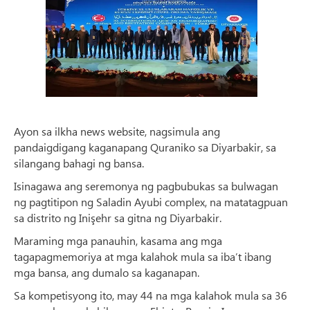
Ayon sa ilkha news website, nagsimula ang
pandaigdigang kaganapang Quraniko sa Diyarbakir, sa
silangang bahagi ng bansa.
Isinagawa ang seremonya ng pagbubukas sa bulwagan
ng pagtitipon ng Saladin Ayubi complex, na matatagpuan
sa distrito ng Inişehr sa gitna ng Diyarbakir.
Maraming mga panauhin, kasama ang mga
tagapagmemoriya at mga kalahok mula sa iba’t ibang
mga bansa, ang dumalo sa kaganapan.
Sa kompetisyong ito, may 44 na mga kalahok mula sa 36