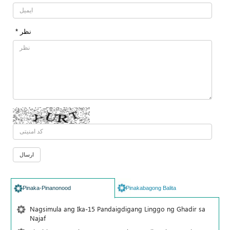
* نظر
Pinaka-Pinanonood
Pinakabagong Balita
Nagsimula ang Ika-15 Pandaigdigang Linggo ng Ghadir sa
Najaf