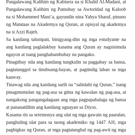
Pangalawang Kalihim ng Kabisera na si Khalid Al-Madani, at
Pangalawang Kalihim ng Patnubay sa Awtoridad ng Kaloob
na si Mohammed Mani’a, gayundin nina Yahya Sharaf, pinuno
ng Matataas na Akademya ng Quran, at opisyal ng akademya
na si Azzi Rajeh.
Sa kanilang talumpati, binigyang-diin ng mga estudyante na
ang kanilang paglalakbay kasama ang Quran ay nagsisimula
ngayon at isang panghabambuhay na pangako.
Pinagtibay nila ang kanilang tungkulin sa paggabay sa bansa,
pagtatanggol sa tinubuang-bayan, at pagtindig laban sa mga
kaaway.
Tinawag nila ang kanilang sarili na “salinlahi ng Quran,” isang
pinagmumulan ng pag-asa sa gitna ng kawalan ng pag-asa, at
nangakong pangangalagaan ang mga pagpapahalaga ng bansa
at pananatilihin ang kanilang ugnayan sa Diyos.
Kasama rin sa seremonya ang ulat ng mga gawain ng paaralan,
panghuling ulat para sa taong akademiko ng 1447 AH, mga
pagbigkas ng Quran, at mga pagtatanghal ng pag-awit ng mga