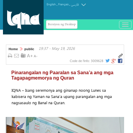
.
.
English
Français
فارسی
Bersiyon ng Desktop
باز
و
سته
ردن
19:37 - May 19, 2026
منو
Home
public
3009628
Code de l'info:
Pinarangalan ng Paaralan sa Sana’a ang mga
Tagapagmemorya ng Quran
IQNA – Isang seremonya ang ginanap noong Lunes sa
kabisera ng Yaman na Sana’a upang parangalan ang mga
nagsasaulo ng Banal na Quran.