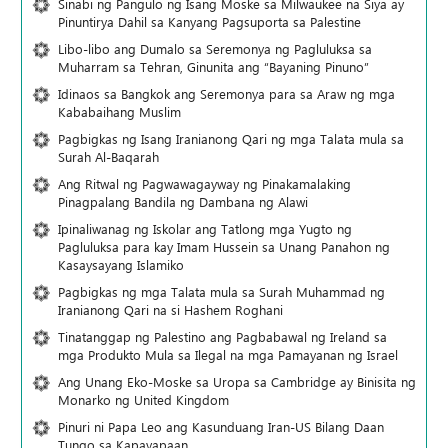
Sinabi ng Pangulo ng Isang Moske sa Milwaukee na Siya ay
Pinuntirya Dahil sa Kanyang Pagsuporta sa Palestine
Libo-libo ang Dumalo sa Seremonya ng Pagluluksa sa
Muharram sa Tehran, Ginunita ang “Bayaning Pinuno”
Idinaos sa Bangkok ang Seremonya para sa Araw ng mga
Kababaihang Muslim
Pagbigkas ng Isang Iranianong Qari ng mga Talata mula sa
Surah Al-Baqarah
Ang Ritwal ng Pagwawagayway ng Pinakamalaking
Pinagpalang Bandila ng Dambana ng Alawi
Ipinaliwanag ng Iskolar ang Tatlong mga Yugto ng
Pagluluksa para kay Imam Hussein sa Unang Panahon ng
Kasaysayang Islamiko
Pagbigkas ng mga Talata mula sa Surah Muhammad ng
Iranianong Qari na si Hashem Roghani
Tinatanggap ng Palestino ang Pagbabawal ng Ireland sa
mga Produkto Mula sa Ilegal na mga Pamayanan ng Israel
Ang Unang Eko-Moske sa Uropa sa Cambridge ay Binisita ng
Monarko ng United Kingdom
Pinuri ni Papa Leo ang Kasunduang Iran-US Bilang Daan
Tungo sa Kapayapaan