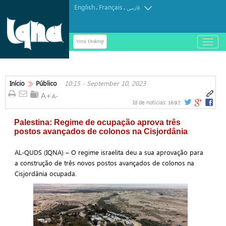
English
Français
.
.
فارسی
Versi Desktop
باز
و
بسته
کردن
منو
Início
Público
10:15 - September 10, 2023
1692
Id de notícias:
Palestina: Regime de ocupação aprova três
postos avançados de colonos na Cisjordânia
AL-QUDS (IQNA) – O regime israelita deu a sua aprovação para
a construção de três novos postos avançados de colonos na
Cisjordânia ocupada.