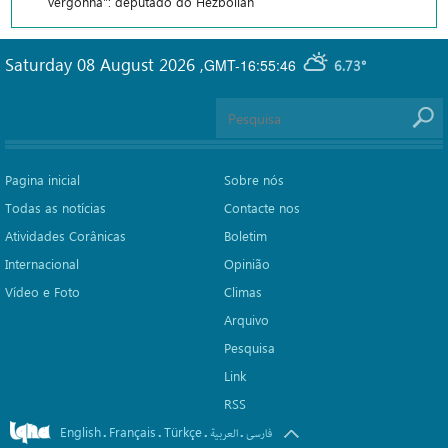
vergonha": deputado do Hezbollah
Saturday 08 August 2026
,
GMT-16:55:46
6.73°
Pagina inicial
Sobre nós
Todas as notícias
Contacte nos
Atividades Corânicas
Boletim
Internacional
Opinião
Vídeo e Foto
Climas
Arquivo
Pesquisa
Link
RSS
English
Français
Türkçe
.
.
.
.
فارسی
العربیة