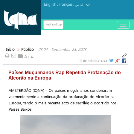
English
Français
.
.
فارسی
Versi Desktop
باز
و
بسته
کردن
منو
Início
Público
23:04 - September 25, 2023
1741
Id de notícias:
Países Muçulmanos Rap Repetida Profanação do
Alcorão na Europa
AMSTERDÃO (IQNA) – Os países muçulmanos condenaram
veementemente a continuação da profanação do Alcorão na
Europa, tendo o mais recente acto de sacrilégio ocorrido nos
Países Baixos.