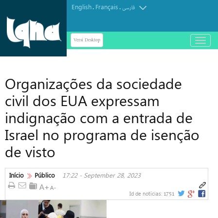
English
Français
.
.
فارسی
Versi Desktop
باز
و
بسته
کردن
Organizações da sociedade
منو
civil dos EUA expressam
indignação com a entrada de
Israel no programa de isenção
de visto
Início
Público
17:22 - September 28, 2023
1751
Id de notícias: