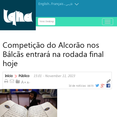
English
Français
.
.
فارسی
Versi Desktop
باز
و
بسته
کردن
Competição do Alcorão nos
منو
Bálcãs entrará na rodada final
hoje
Início
Público
15:01 - November 11, 2023
1923
Id de notícias: