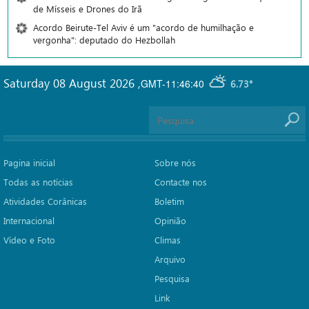
de Mísseis e Drones do Irã
Acordo Beirute-Tel Aviv é um "acordo de humilhação e
vergonha": deputado do Hezbollah
Saturday 08 August 2026
,
GMT-11:46:40
6.73°
Pagina inicial
Sobre nós
Todas as notícias
Contacte nos
Atividades Corânicas
Boletim
Internacional
Opinião
Vídeo e Foto
Climas
Arquivo
Pesquisa
Link