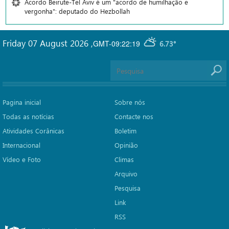
Acordo Beirute-Tel Aviv é um "acordo de humilhação e
vergonha": deputado do Hezbollah
Friday 07 August 2026
,
GMT-09:22:19
6.73°
Pagina inicial
Sobre nós
Todas as notícias
Contacte nos
Atividades Corânicas
Boletim
Internacional
Opinião
Vídeo e Foto
Climas
Arquivo
Pesquisa
Link
RSS