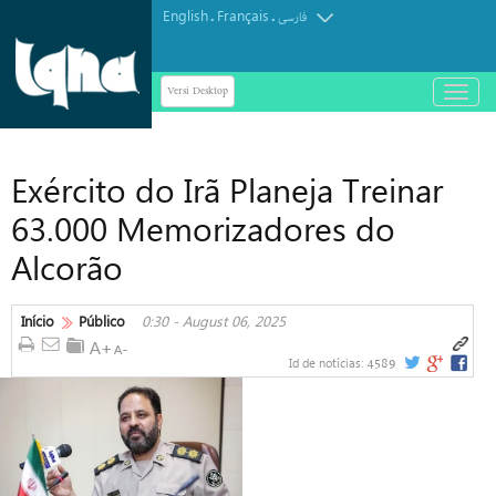
English
Français
.
.
فارسی
Versi Desktop
باز
و
بسته
کردن
Exército do Irã Planeja Treinar
منو
63.000 Memorizadores do
Alcorão
Início
Público
0:30 - August 06, 2025
4589
Id de notícias: