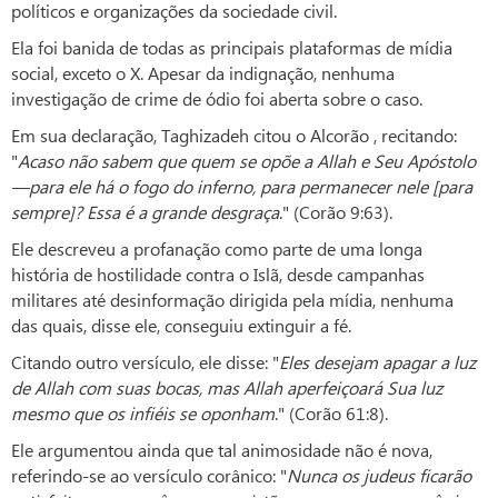
políticos e organizações da sociedade civil.
Ela foi banida de todas as principais plataformas de mídia
social, exceto o X. Apesar da indignação, nenhuma
investigação de crime de ódio foi aberta sobre o caso.
Em sua declaração, Taghizadeh citou o Alcorão , recitando:
"
Acaso não sabem que quem se opõe a Allah e Seu Apóstolo
—para ele há o fogo do inferno, para permanecer nele [para
sempre]? Essa é a grande desgraça
." (Corão 9:63).
Ele descreveu a profanação como parte de uma longa
história de hostilidade contra o Islã, desde campanhas
militares até desinformação dirigida pela mídia, nenhuma
das quais, disse ele, conseguiu extinguir a fé.
Citando outro versículo, ele disse: "
Eles desejam apagar a luz
de Allah com suas bocas, mas Allah aperfeiçoará Sua luz
mesmo que os infiéis se oponham
." (Corão 61:8).
Ele argumentou ainda que tal animosidade não é nova,
referindo-se ao versículo corânico: "
Nunca os judeus ficarão