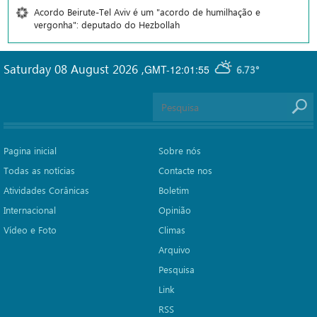
Acordo Beirute-Tel Aviv é um "acordo de humilhação e
vergonha": deputado do Hezbollah
Saturday 08 August 2026
,
GMT-12:01:55
6.73°
Pagina inicial
Sobre nós
Todas as notícias
Contacte nos
Atividades Corânicas
Boletim
Internacional
Opinião
Vídeo e Foto
Climas
Arquivo
Pesquisa
Link
RSS