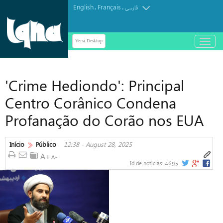
English
Français
.
.
فارسی
Versi Desktop
باز
و
بسته
کردن
'Crime Hediondo': Principal
منو
Centro Corânico Condena
Profanação do Corão nos EUA
Início
Público
12:38 - August 28, 2025
4695
Id de notícias: