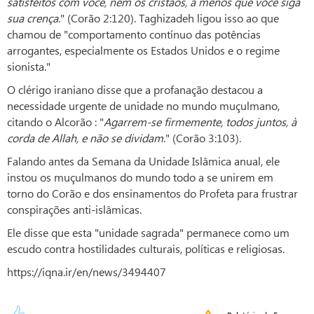
satisfeitos com você, nem os cristãos, a menos que você siga
sua crença
." (Corão 2:120). Taghizadeh ligou isso ao que
chamou de "comportamento contínuo das potências
arrogantes, especialmente os Estados Unidos e o regime
sionista."
O clérigo iraniano disse que a profanação destacou a
necessidade urgente de unidade no mundo muçulmano,
citando o Alcorão : "
Agarrem-se firmemente, todos juntos, à
corda de Allah, e não se dividam
." (Corão 3:103).
Falando antes da Semana da Unidade Islâmica anual, ele
instou os muçulmanos do mundo todo a se unirem em
torno do Corão e dos ensinamentos do Profeta para frustrar
conspirações anti-islâmicas.
Ele disse que esta "unidade sagrada" permanece como um
escudo contra hostilidades culturais, políticas e religiosas.
https://iqna.ir/en/news/3494407