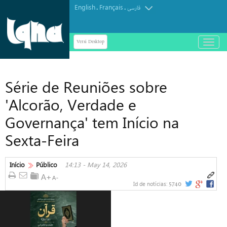
English
Français
.
.
فارسی
Versi Desktop
باز
و
بسته
کردن
Série de Reuniões sobre
منو
'Alcorão, Verdade e
Governança' tem Início na
Sexta-Feira
Início
Público
14:13 - May 14, 2026
5740
Id de notícias: