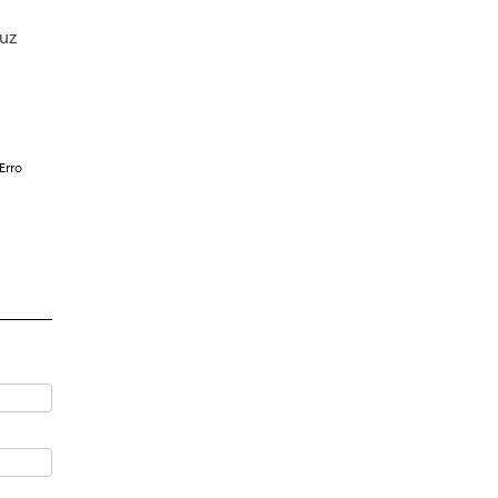
duz
Erro