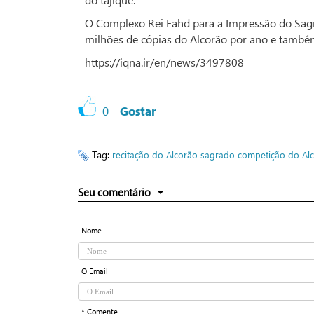
O Complexo Rei Fahd para a Impressão do Sagr
milhões de cópias do Alcorão por ano e també
https://iqna.ir/en/news/3497808
0
Gostar
Tag:
recitação do Alcorão sagrado
competição do Al
Seu comentário
Nome
O Email
* Comente