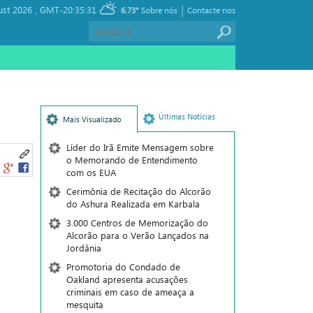
|
ust 2026 ,
GMT-20:35:31
6.73°
Sobre nós
Contacte nos
Últimas Notícias
Mais Visualizado
Líder do Irã Emite Mensagem sobre
o Memorando de Entendimento
com os EUA
Cerimônia de Recitação do Alcorão
do Ashura Realizada em Karbala
3.000 Centros de Memorização do
Alcorão para o Verão Lançados na
Jordânia
Promotoria do Condado de
Oakland apresenta acusações
criminais em caso de ameaça a
mesquita