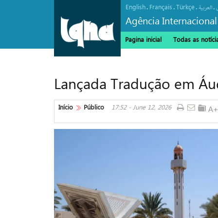
English
Français
Türkçe
.
.
.
.
العربیة
Agência Internacional
Pagina inicial
Todas as notíci
Lançada Tradução em Áud
Início
Público
17:52 - June 12, 2026