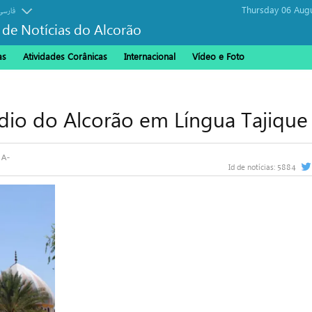
Thursday 06 Aug
فارسی
 de Notícias do Alcorão
as
Atividades Corânicas
Internacional
Vídeo e Foto
io do Alcorão em Língua Tajique
5884
Id de notícias: