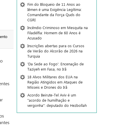
Fim do Bloqueio de 11 Anos ao
Iêmen é uma Exigência Legítima:
Comandante da Força Quds do
CGRI
Incêndio Criminoso em Mesquita na
Filadélfia: Homem de 60 Anos é
mento
Acusado
Inscrições abertas para os Cursos
de Verão do Alcorão de 2026 na
Turquia
do
'Da Sede ao Fogo': Encenação de
Taziyeh em Fasa, no Irã
18 Alvos Militares dos EUA na
Região Atingidos em Ataques de
entes
Mísseis e Drones do Irã
Acordo Beirute-Tel Aviv é um
ar
"acordo de humilhação e
vergonha": deputado do Hezbollah
os
antes