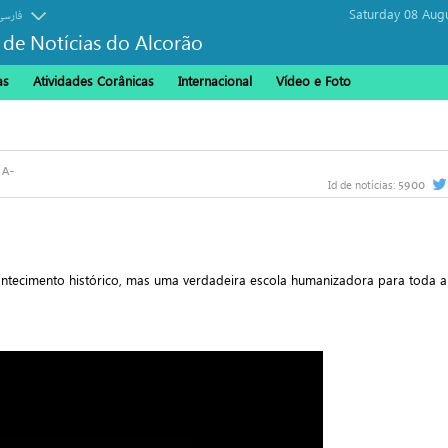
Saturday 08 Aug
فارسی
 de Notícias do Alcorão
as
Atividades Corânicas
Internacional
Vídeo e Foto
5900
Id de notícias:
ntecimento histórico, mas uma verdadeira escola humanizadora para toda a