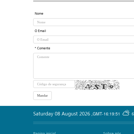
Nome
O Email
* Comente
Saturday 08 August 2026
,
GMT-16:19:51
6
Pagina inicial
Sobre nós