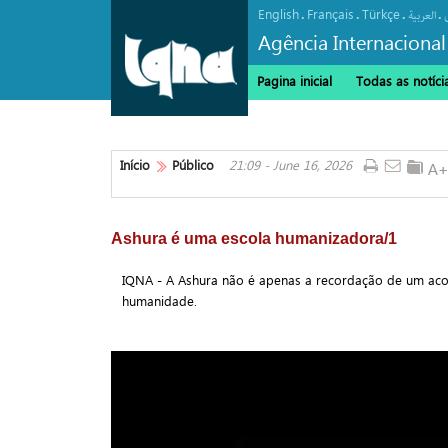
English
Français
Türkçe
.
.
.
.
العربیة
Agência Internacional
Pagina inicial
Todas as notíci
Início
Público
21:09 - June 16, 2026
Ashura é uma escola humanizadora/1
IQNA - A Ashura não é apenas a recordação de um aco
humanidade.