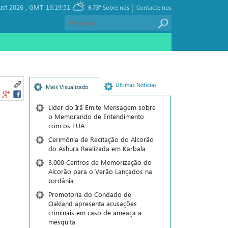
|
ust 2026 ,
GMT-16:19:51
6.73°
Sobre nós
Contacte nos
Últimas Notícias
Mais Visualizado
Líder do Irã Emite Mensagem sobre
o Memorando de Entendimento
com os EUA
Cerimônia de Recitação do Alcorão
do Ashura Realizada em Karbala
3.000 Centros de Memorização do
Alcorão para o Verão Lançados na
Jordânia
Promotoria do Condado de
Oakland apresenta acusações
criminais em caso de ameaça a
mesquita