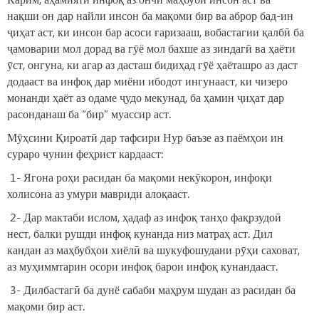
нақши он дар найли инсон ба мақоми бир ва аброр бад-ин
ҷиҳат аст, ки инсон бар асоси ғаризааш, вобастагии қалбӣ ба
ҷамоварии мол дорад ва гӯё мол бахше аз зиндагӣ ва ҳаёти
ӯст, онгуна, ки агар аз дасташ бидиҳад гӯё ҳаёташро аз даст
додааст ва инфоқ дар миёни ибодот ингунааст, ки чизеро
монанди ҳаёт аз одаме ҷудо мекунад, ба ҳамин ҷиҳат дар
расонданаш ба “бир” муассир аст.
Мӯҳсини Қироатӣ дар тафсири Нур баъзе аз паёмҳои ин
сураро чунин феҳрист кардааст:
1- Ягона роҳи расидан ба мақоми некӯкорон, инфоқи
холисона аз умури мавриди алоқааст.
2- Дар мактаби ислом, ҳадаф аз инфоқ танҳо фақрзудоӣ
нест, балки рушди инфоқ кунанда низ матраҳ аст. Дил
кандан аз маҳбубҳои хиёлӣ ва шукуфошудани рӯҳи саховат,
аз муҳиммтарин осори инфоқ барои инфоқ кунандааст.
3- Дилбастагӣ ба дунё сабаби маҳрум шудан аз расидан ба
мақоми бир аст.