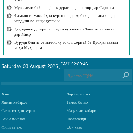
Муколамаи байни адён; зарурате раднопазир дар Фаронса
Фаъолияти мавкибҳои қуръонӣ дар Арбаин; пайванди идораи
мардумӣ бо ишқи ҳусайнӣ
Қадрдонии доварони озмуни қуръонии «Давлати тиловат»
дар Миср
Вуруди беш аз се миллиону зоири хориҷӣ ба Ироқ аз аввали
моҳи Муҳаррам
GMT-22:29:46
Saturday 08 August 2026
,
Хона
Дар бораи мо
Ҳамаи хабарҳо
Тамос бо мо
Фаъолиятҳои қуръонӣ
Маҷаллаи хабарӣ
Байналмиллал
Назарсанҷӣ
Филм ва акс
Обу ҳаво