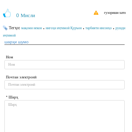
гузориши хато
0
Мисли
Тегҳо:
،
،
،
мақоми некон
нигоҳи иҷтимоӣ Қуръон
тарбияти инсонҳо
рушди
иҷтимоӣ
шарҳи шумо
Ном
Почтаи электронӣ
* Шарҳ