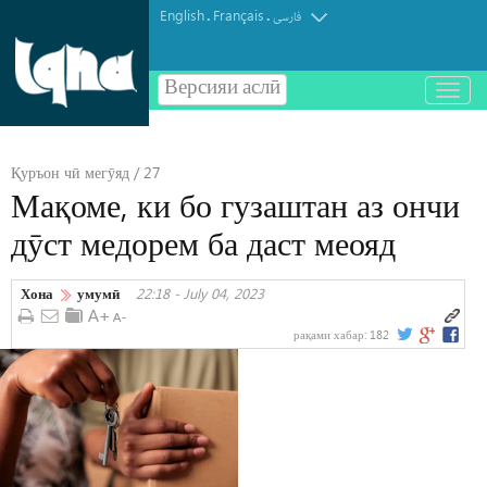
English
Français
.
.
فارسی
Версияи аслӣ
باز
و
بسته
کردن
Қуръон чӣ мегӯяд / 27
منو
Мақоме, ки бо гузаштан аз ончи
дӯст медорем ба даст меояд
Хона
умумӣ
22:18 - July 04, 2023
рақами хабар:
182