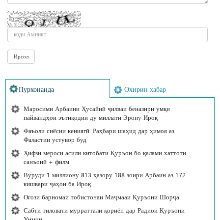
Пурхонанда
Охирин хабар
Маросими Арбаини Ҳусайнӣ ҷилваи беназири умқи
пайвандҳои эътиқодии ду миллати Эрону Ироқ
Фаъоли сиёсии кениягӣ: Раҳбари шаҳид дар ҳимоя аз
Фаластин устувор буд
Ҳифзи мероси асили китобати Қуръон бо қалами хаттоти
санъонӣ + филм
Вуруди 1 миллиону 813 ҳазору 188 зоири Арбаин аз 172
кишвари ҷаҳон ба Ироқ
Оғози барномаи тобистонаи Маҷмааи Қуръони Шорҷа
Сабти тиловати мурраттали қориён дар Радиои Қуръони
Уммон