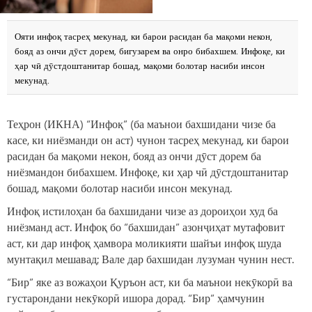
Ояти инфоқ тасреҳ мекунад, ки барои расидан ба мақоми некон,
бояд аз ончи дӯст дорем, бигузарем ва онро бибахшем. Инфоқе, ки
ҳар чӣ дӯстдоштанитар бошад, мақоми болотар насиби инсон
мекунад.
Теҳрон (ИКНА) “Инфоқ” (ба маънои бахшидани чизе ба
касе, ки ниёзманди он аст) чунон тасреҳ мекунад, ки барои
расидан ба мақоми некон, бояд аз ончи дӯст дорем ба
ниёзмандон бибахшем. Инфоқе, ки ҳар чӣ дӯстдоштанитар
бошад, мақоми болотар насиби инсон мекунад.
Инфоқ истилоҳан ба бахшидани чизе аз дороиҳои худ ба
ниёзманд аст. Инфоқ бо “бахшидан” азонҷиҳат мутафовит
аст, ки дар инфоқ ҳамвора моликияти шайъи инфоқ шуда
мунтақил мешавад; Вале дар бахшидан лузуман чунин нест.
“Бир” яке аз вожаҳои Қуръон аст, ки ба маънои некӯкорӣ ва
густарондани некӯкорӣ ишора дорад. “Бир” ҳамчунин