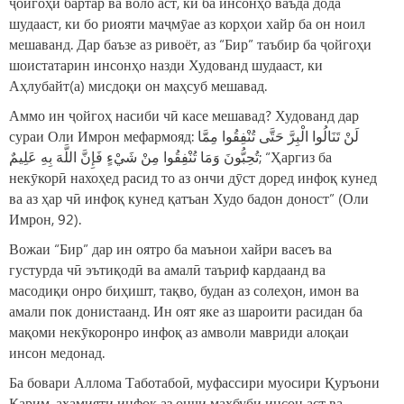
ҷойгоҳи бартар ва воло аст, ки ба инсонҳо ваъда дода
шудааст, ки бо риояти маҷмӯае аз корҳои хайр ба он ноил
мешаванд. Дар баъзе аз ривоёт, аз “Бир” таъбир ба ҷойгоҳи
шоистатарин инсонҳо назди Худованд шудааст, ки
Аҳлубайт(а) мисдоқи он маҳсуб мешавад.
Аммо ин ҷойгоҳ насиби чӣ касе мешавад? Худованд дар
сураи Оли Имрон мефармояд: لَنْ تَنَالُوا الْبِرَّ حَتَّى تُنْفِقُوا مِمَّا
تُحِبُّونَ وَمَا تُنْفِقُوا مِنْ شَيْءٍ فَإِنَّ اللَّهَ بِهِ عَلِيمٌ; “Ҳаргиз ба
некӯкорӣ нахоҳед расид то аз ончи дӯст доред инфоқ кунед
ва аз ҳар чӣ инфоқ кунед қатъан Худо бадон доност” (Оли
Имрон, 92).
Вожаи “Бир” дар ин оятро ба маънои хайри васеъ ва
густурда чӣ эътиқодӣ ва амалӣ таъриф кардаанд ва
масодиқи онро биҳишт, тақво, будан аз солеҳон, имон ва
амали пок донистаанд. Ин оят яке аз шароити расидан ба
мақоми некӯкоронро инфоқ аз амволи мавриди алоқаи
инсон медонад.
Ба бовари Аллома Таботабоӣ, муфассири муосири Қуръони
Карим, аҳамияти инфоқ аз ончи маҳбуби инсон аст ва