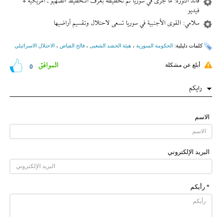
قائد الثورة: ما جرى في سوريا تمّ تخطيطه بغرف التخطيط الصهيو ـ أمريكية +
فيديو
سلامي: القوى الأجنبية في سوريا تسعى لاحتلال وتقسيم أراضيها
کلمات دلیلیة:
الحكومة السورية
،
هیئة الحشد الشعبی
،
فالح الفیاض
،
الاحتلال الاسرائيلي
الموافق
أبلغ عن مشكلة
0
رایکم
الاسم
البرید الإلکتروني
* رأیکم