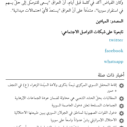
وكان الفياض أكد في كلمة قبل أيام، أنّ العراق "يسعى للتوصّل إلى حلّ يسهم
في استقرار سوريا"، مشدّداً على أنّ العراق "يستعدّ لأيّ احتمالات ميدانية".
المصدر: الميادين
تابعونا على شبكات التواصل الاجتماعي:
twitter
facebook
whatsapp
أخبار ذات صلة
إقامة المحفل النسوي المركزي تيمنًا بذكرى ولادة السيّدة الزهراء (ع) في النجف
+ صور
المطالبات بحلّ الحشد الشعبي هي محاولة لضمان عودة الجماعات الإرهابية
الجماعات المسلحة تعلن دخول العاصمة السورية
دخول القوات الصهيونية لمناطق في الجولان السوري يبين طبيعتها الاحتلالية
الاحتلال الإسرائيلي يشنّ عدواناً واسعاً على سوريا