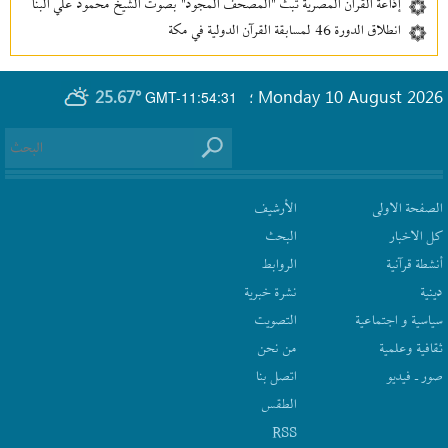
إذاعة القرآن المصرية تبث "المصحف المجود" بصوت الشيخ محمود علي البنا
انطلاق الدورة 46 لمسابقة القرآن الدولية في مكة
25.67°
Monday 10 August 2026
GMT-11:54:31
؛
الصفحة الاولى
الأرشیف
كل الاخبار
البحث
أنشطة قرآنیة
الروابط
دينية
نشرة‌ خبریة
سیاسیة و اجتماعیة
التصويت
ثقافیة وعلمیة
من نحن
صور ـ فيديو
اتصل بنا
الطقس
RSS