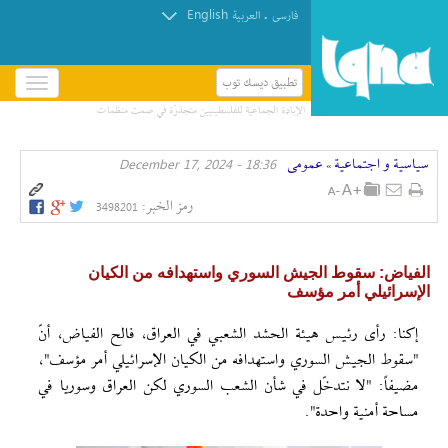
English
.
فارسی
العربیة
تطبيق ديسك توب
باز
و
بسته
کردن
سیاسیة و اجتماعیة
عمومی
18:36 - December 17, 2024
منو
»
رمز الخبر:
3498201
الفياض: سقوط الجيش السوري واستهدافه من الكيان
الإسرائيلي أمر مؤسف
إکنا: رأى رئيس هيئة الحشد الشعبي في العراق، فالح الفياض، أنّ
"سقوط الجيش السوري واستهدافه من الكيان الإسرائيلي أمر مؤسف"،
مضيفاً: "لا نتدخّل في شأن الشعب السوري لكن العراق وسوريا في
مساحة أمنية واحدة".