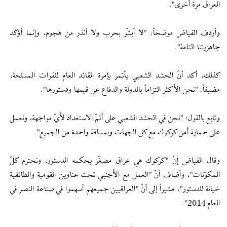
العراق مرة أخرى".
وأردف الفياض موضحاً: "لا أبشّر بحرب ولا أنذر من هجوم، وإنما أؤكد
جاهزيتنا التامة".
كذلك، أكد أنّ الحشد الشعبي يأتمر بإمرة القائد العام للقوات المسلحة،
مضيفاً: "نحن الأكثر التزاماً بالدولة والدفاع عن قيمها ودستورها".
وتابع بالقول: "نحن في الحشد الشعبي على أتمّ الاستعداد لأيّ مواجهة، ونعمل
على حماية أمن كركوك مع كل الجهات وبمسافة واحدة من الجميع".
وقال الفياض إنّ "كركوك هي عراق مصغّر يحكمه الدستور، ونحترم كلّ
المكوّنات"، وأضاف أنّ "العمل مع الأجنبي تحت عناوين القومية والطائفية
خيانة للدستور"، مشيراً إلى أنّ "العراقيين جميعهم أسهموا في صناعة النصر في
العام 2014".