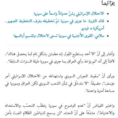
إقرَأ أيضاً
الاحتلال الإسرائيلي يشنّ عدواناً واسعاً على سوريا
قائد الثورة: ما جرى في سوريا تمّ تخطيطه بغرف التخطيط الصهيو ـ
أمريكية + فيديو
سلامي: القوى الأجنبية في سوريا تسعى لاحتلال وتقسيم أراضيها
وأشار إلى أنّ "لا أحد يستطيع القول إنه مطمئن بشكلٍ تام لما يحصل هناك"،
لافتاً إلى أنه "لم يؤخذ رأي العراق بما جرى في سوريا طيلة السنوات السابقة".
ورأى أنّ "سقوط الجيش السوري واستهدافه من الاحتلال الإسرائيلي أمر
مؤسف"، مضيفاً: "لا نتدخّل في شأن الشعب السوري لكن العراق وسوريا في
مساحة أمنية واحدة".
واعتبر الفياض أنّ "عدم الوضوح في سوريا يتطلّب التحسّب والاستعداد
والاحتياط"، مشدّداً على أنّ الحشد "لن يسمح لشياطين الظلام العبث بأمن