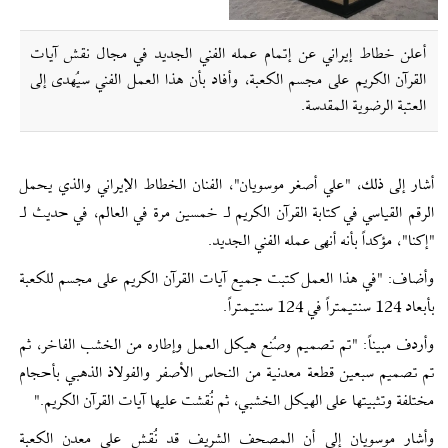
أعلن خطاط إيراني عن إتمام عمله الفني الجديد في مجال نقش آيات
القرآن الكريم على مجسم الكعبة، وأفاد بأن هذا العمل الفني سيُهدى إلى
العتبة الرضوية المقدسة.
أشار إلى ذلك، "علي أصغر موسويان"، الفنان الخطاط الإيراني والذي يحمل
الرقم القياسي في كتابة القرآن الكريم لـ خمسين مرة في العالم، في حديث لـ
"إكنا"، مؤكداً بأنه أنهى عمله الفني الجديد.
وأضاف: "في هذا العمل كتبت جميع آيات القرآن الكريم على مجسم للكعبة
بأبعاد 124 سنتيمتراً في 124 سنتيمتراً.
وأردف مبيناً: "تم تصميم وصُنع هيكل العمل وإطاره من الخشب الفاخر، ثم
تم تصميم سبعين قطعة معدنية من النحاس الأصفر والفولاذ الذهبي بأحجام
مختلفة وتثبيتها على الهيكل الخشبي، ثم نُقشت عليها آيات القرآن الكريم."
وأشار موسويان إلى أن المصحف الشريف قد نُقش على معدن الكعبة