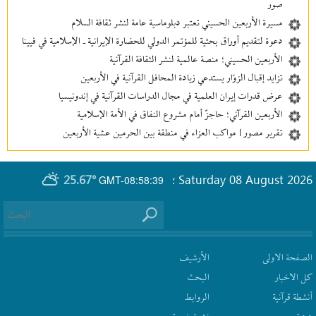
صور
مسيرة الأربعين الحسيني تعتبر دبلوماسية عامة لنشر ثقافة السلام
دعوة لتقديم أوراق بحثية للمؤتمر الدولي للحضارة الإيرانية ـ الإسلامية في فيينا
الأربعين الحسيني؛ منصة عالمية لنشر الثقافة القرآنية
تزايد إقبال الزوّار يستدعي زيادة المحافل القرآنية في الأربعين
عرض قدرات إيران العلمية في مجال الدراسات القرآنية في إندونيسيا
الأربعين القرآني؛ حاجزٌ أمام مشروع النفاق في الأمة الإسلامية
تقرير مصور | مواكب العزاء في منطقة بين‌ الحرمین عشية الأربعين
25.67°
Saturday 08 August 2026
GMT-08:58:39
؛
الصفحة الاولى
الأرشیف
كل الاخبار
البحث
أنشطة قرآنیة
الروابط