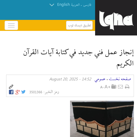
English
.
فارسی
العربیة
تطبيق ديسك توب
باز
و
بسته
کردن
إنجاز عمل فني جديد في كتابة آيات القرآن
منو
الكريم
صفحه نخست
عمومي
14:52 - August 20, 2025
»
رمز الخبر:
3501366