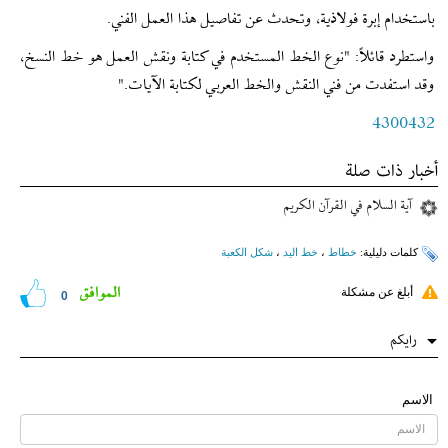
باستخدام إبرة فولاذية، وتحدث عن تفاصيل هذا العمل الفني.
واستطرد قائلاً: "نوع الخط المستخدم في كتابة ونقش العمل هو خط النسخ،
وقد استفدت من فني النقش والخط العربي لكتابة الآيات."
4300432
أخبار ذات صلة
آية السلام في القرآن الكريم
کلمات دلیلیة:
خطاط
،
خط الید
،
شكل الكعبة
الموافق
أبلغ عن مشكلة
0
رایکم
الاسم