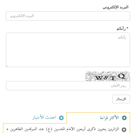
البرید الإلکتروني
* رأیکم
احدث الأخبار
الأکثر قراءة
الزائرون يحيون ذكرى أربعين الإمام الحسين (ع) عند المرقدين الطاهرين +