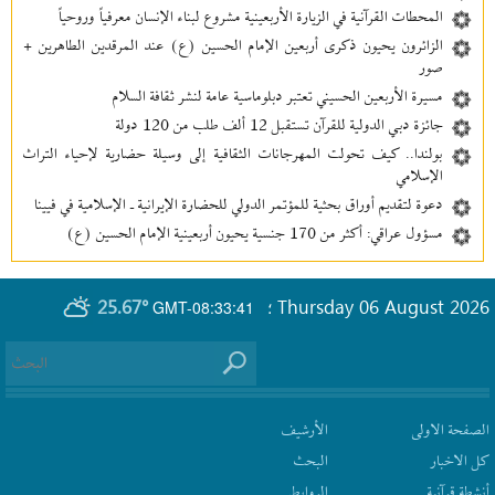
المحطات القرآنية في الزيارة الأربعينية مشروع لبناء الإنسان معرفیاً وروحياً
الزائرون يحيون ذكرى أربعين الإمام الحسين (ع) عند المرقدين الطاهرين +
صور
مسيرة الأربعين الحسيني تعتبر دبلوماسية عامة لنشر ثقافة السلام
جائزة دبي الدولية للقرآن تستقبل 12 ألف طلب من 120 دولة
بولندا.. كيف تحولت المهرجانات الثقافية إلى وسيلة حضارية لإحياء التراث
الإسلامي
دعوة لتقديم أوراق بحثية للمؤتمر الدولي للحضارة الإيرانية ـ الإسلامية في فيينا
مسؤول عراقي: أكثر من 170 جنسية يحيون أربعينية الإمام الحسين (ع)
25.67°
Thursday 06 August 2026
GMT-08:33:41
؛
الصفحة الاولى
الأرشیف
كل الاخبار
البحث
أنشطة قرآنیة
الروابط