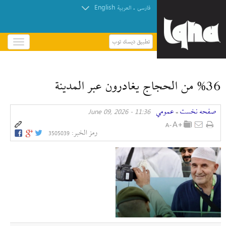
English
.
فارسی
العربیة
تطبيق ديسك توب
باز
و
بسته
کردن
%36 من الحجاج يغادرون عبر المدينة
منو
صفحه نخست
عمومي
11:36 - June 09, 2026
»
رمز الخبر:
3505039