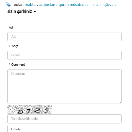
Teqlər:
،
،
،
məkkə
ərəbistan
quran müsabiqəsi
silahlı qüvvələr
sizin şərhiniz
Ad
E-poçt
* Comment