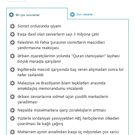
Son xəbərlər
Ən çox oxunanlar
Sionist ordusunda qiyam
İraqa daxil olan zəvvarların sayı 3 milyona çatır
Fələstinin Ali Fətva Şurasının sionistlərin məscidləri
yandırmasına reaksiyası
Ərbəin ziyarətçilərinin yolunda "Quran stansiyaları" layihəsi
böyük maraqla qarşılanır
İngiltərədə məscid qarşısında baş verən atışmadan sonra bir
nəfər saxlanılıb
Malayziya və Braziliyanın İslam təşkilatları arasında
əməkdaşlıq memorandumu imzalanıb
Ərbəin zəvvarlarına xidmət üçün çoxdilli mərkəzlərin
yaradılması
Nepalda müsəlmanlara qarşı zorakılıqların artması
Yüzlərlə iordaniyalı şəxsiyyətdən ABŞ hərbçilərinin ölkədən
çıxarılması ilə bağlı çağırış
Məhərrəm ayının əvvəlindən İraqa üç milyondan çox xarici