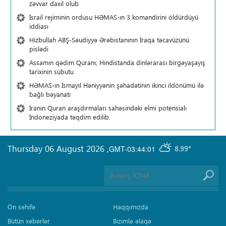
zəvvar daxil olub
İsrail rejiminin ordusu HƏMAS-ın 3 komandirini öldürdüyü
iddiası
Hizbullah ABŞ-Səudiyyə Ərəbistanının İraqa təcavüzünü
pislədi
Assamın qədim Quranı; Hindistanda dinlərarası birgəyaşayış
tarixinin sübutu
HƏMAS-ın İsmayıl Həniyyənin şəhadətinin ikinci ildönümü ilə
bağlı bəyanatı
İranın Quran araşdırmaları sahəsindəki elmi potensialı
İndoneziyada təqdim edilib.
Thursday 06 August 2026
,
GMT-03:44:01
8.99°
Ön səhifə
Haqqımızda
Bütün xəbərlər
Bizimlə əlaqə