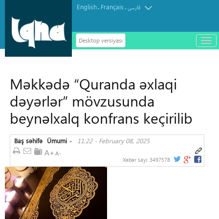
English
Français
.
.
فارسی
Desktop versiyası
باز
و
سته
ردن
Məkkədə “Quranda əxlaqi
منو
dəyərlər” mövzusunda
beynəlxalq konfrans keçirilib
Baş səhifə
Ümumi
11:22 - February 08, 2025
»
Xəbər sayı:
3497578