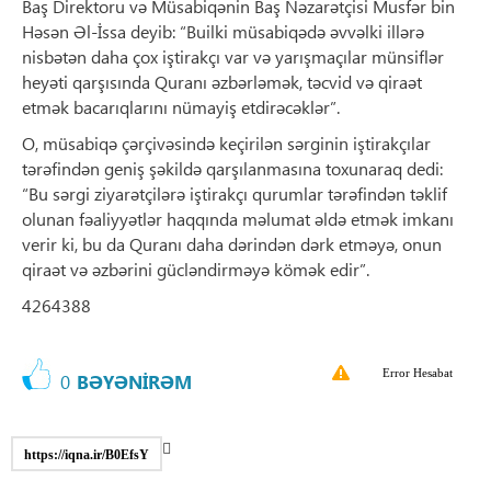
Baş Direktoru və Müsabiqənin Baş Nəzarətçisi Musfər bin
Həsən Əl-İssa deyib: “Builki müsabiqədə əvvəlki illərə
nisbətən daha çox iştirakçı var və yarışmaçılar münsiflər
heyəti qarşısında Quranı əzbərləmək, təcvid və qiraət
etmək bacarıqlarını nümayiş etdirəcəklər”.
O, müsabiqə çərçivəsində keçirilən sərginin iştirakçılar
tərəfindən geniş şəkildə qarşılanmasına toxunaraq dedi:
“Bu sərgi ziyarətçilərə iştirakçı qurumlar tərəfindən təklif
olunan fəaliyyətlər haqqında məlumat əldə etmək imkanı
verir ki, bu da Quranı daha dərindən dərk etməyə, onun
qiraət və əzbərini gücləndirməyə kömək edir”.
4264388
Error Hesabat
0
BƏYƏNİRƏM
https://iqna.ir/B0EfsY