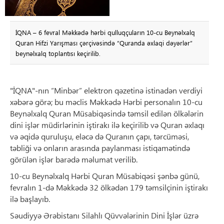
İQNA – 6 fevral Məkkədə hərbi qulluqçuların 10-cu Beynəlxalq
Quran Hifzi Yarışması çərçivəsində “Quranda əxlaqi dəyərlər”
beynəlxalq toplantısı keçirilib.
"İQNA"-nın “Minbər” elektron qəzetinə istinadən verdiyi
xəbərə görə; bu məclis Məkkədə Hərbi personalın 10-cu
Beynəlxalq Quran Müsabiqəsində təmsil edilən ölkələrin
dini işlər müdirlərinin iştirakı ilə keçirilib və Quran əxlaqı
və əqidə quruluşu, eləcə də Quranın çapı, tərcüməsi,
təbliği və onların arasında paylanması istiqamətində
görülən işlər barədə məlumat verilib.
10-cu Beynəlxalq Hərbi Quran Müsabiqəsi şənbə günü,
fevralın 1-də Məkkədə 32 ölkədən 179 təmsilçinin iştirakı
ilə başlayıb.
Səudiyyə Ərəbistanı Silahlı Qüvvələrinin Dini İşlər üzrə