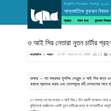
English
Français
Türkçe
.
.
.
.
العربیة
আন্তর্জাতিক কুরআন বিষয়ক বা
প্রচ্ছদ
সকল খবর
কুরআন বিষয়ক ক
অডিও | আবজার আল-হালওয়াজির কণ্ঠে "দোয়া তাওয়
ও আই সির নেতারা নুতন চার্টার গ্র
21:40 - March 15, 2008
আর্ন্তজাতিক
সাধারণ
ডাকার -- গত শুক্রবার মুসলিম নেতৃবৃন্দ ও আই সির জন্য এ
করাকে দ্রুততর করার এবং তেলসমৃদ্ধ ধনী দেশগুলোর সাথে দরি
৫৭ সদস্য দেশের সংস্থা ও আই সির ২ দিন ব্যাপী সম্মেলন শেষে এ
যুক্তিতর্ক করছিলেন একটি নুতন চার্টারের জন্য যা সংস্থাটিকে আধু