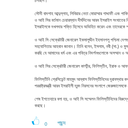
চলছিল।
সৌদী বাদশাহ আব্দুল্লাহ, লিবিয়ার নেতা মোয়াম্মার গাদ্দাফী এবং 
ও আই সির বর্তমান চেয়ারম্যান দীর্ঘদিনের আরব ইসরাইল সংঘাতের বিষ
ইসরাইলকে দখলদার শক্তি হিসেবে অভিহিত করেন এবং তাদেরকে শক
ও আই সি সেক্রেটারী জেনারেল ইকমালুদ্দীন ইহসানগলু পশ্চিমা দে
সহযোগিতার আহবান জানান। তিনি বলেন, ইসলাম, নবী (সা.) ও মুসলি
করছি যে আমাদের ধর্ম এবং এর পবিত্র নিদর্শনগুলোকে অসম্মান ও 
ও আই সির সেক্রেটারী জেনারেল কাশ্মীর, ফিলিস্তীন, ইরাক ও আফ
ফিলিস্তীনি প্রেসিডেন্ট মাহমুদ আব্বাস ফিলিস্তীনিদের দূরাবস্
পররাষ্ট্রমন্ত্রী আরব ইসরাইলী দ্বন্দ নিরসনের সংলাপে জেরুজালেমকে
শেষ ইশতেহারে বলা হয়, ও আই সি সম্মেলন ফিলিস্তীনিদের বিরুদ্ধে ইস
করছে।
পছন্দ
0