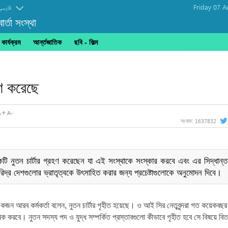
Friday 07 A
فارسی
র্তা সংস্থা
ার্যক্রম
আর্ন্তজাতিক
ছবি‎ - ফিল্ম
াস্সুল"
হণ করেছে
1637832
সংবাদ:
কটি নুতন চার্টার গ্রহণ করেছেন যা এই সংস্থাকে সংস্কার করবে এবং এর সিদ্ধান্ত
দ্র দেশগুলোর ভ্রাতৃত্বকে উৎসাহিত করার জন্য প্রচেষ্টাগুলোকে অনুমোদন দিবে।
কজন আরব কর্মকর্তা বলেন, নুতন চার্টার গৃহীত হয়েছে। ও আই সির নেতৃবৃন্দরা গত কয়েকবছর
নিক করবে। নুতন সদস্য পদ ও যুদ্ধ সম্পর্কিত প্রস্তাবগুলো কীভাবে গৃহীত হবে সে বিষয়ে বিতর