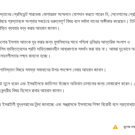
পাকিস্তানের প্রেসিডেন্ট পারভেজ মোশাররফ সম্মেলনে যোগদান করতে পারেন নি, সেনেগালের প্রেস
য়ে প্রস্তাবকে সংস্থার সবচেয়ে গুরুত্বপূর্ণ বিষয় বলে মর্যাদা দানের অঙ্গীকার করেছেন। তিন
্তি ব্যবহার বন্ধ করার আহবান জানান।
শগুলোর ইসলাম আতংক দূর করার জন্য মুসলিমদের সাথে পশ্চিমা দুনিয়ার আন্তরিক সংলাপ ও
ম ব্যক্তিত্বদের প্রতি দায়িত্বজ্ঞানহীন আক্রমণকে সমর্থন করা যায় না। আমরা দৃঢ়ভাবে অ
অসহনশীলতার লক্ষ্য বানানো হচ্ছে।
গানিস্তান বিষয়ে সমস্যা সমাধানের উপর পদক্ষেপ নেবার আহবান জানান।
থার কথা তুলে ধরেন এবং ইসরাইলকে জাতিগত উচ্ছেদ অভিযান চালানোর জন্য দোষারোপ করেন। 
 কেন্দ্রীয় বিষয় হিসেবে রাখার আহবান জানান।
রাইলী যুদ্ধপরাধের নিন্দা জানাচ্ছে এবং সন্ত্রাসকে ইসলামের শিক্ষা বিরোধী বলে প্রত্যাখ্যা
ভুলের তথ