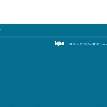
°
.
.
.
عربیة
English
Français
Türkçe