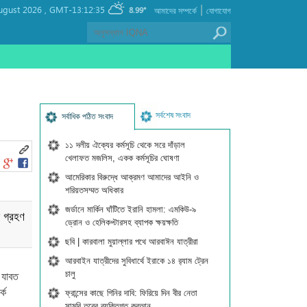
|
ugust 2026 ,
GMT-13:12:35
8.99°
আমাদের সম্পর্কে
যোগাযোগ
সর্বশেষ সংবাদ
সর্বাধিক পঠিত সংবাদ
১১ দলীয় ঐক্যের কর্মসূচি থেকে সরে দাঁড়াল
খেলাফত মজলিস, একক কর্মসূচির ঘোষণা
আমেরিকার বিরুদ্ধে আক্রমণ আমাদের আইনি ও
শরিয়তসম্মত অধিকার
জর্ডানে মার্কিন ঘাঁটিতে ইরানি হামলা: এমকিউ-৯
 গ্রহণ
ড্রোন ও হেলিকপ্টারসহ ব্যাপক ক্ষয়ক্ষতি
ছবি | কারবালা মুয়াল্লার পথে আরবাঈন যাত্রীরা
আরবাইন যাত্রীদের সুবিধার্থে ইরাকে ১৪ র‍্যাম ট্রেন
চালু
 যাবত
্ক
ফ্রান্সের কাছে গিনির দাবি: ফিরিয়ে দিন বীর নেতা
সামুরি তুরের ব্যক্তিগত কুরআন