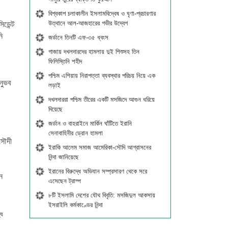
বিশ্বকাপ চলাকালীন ইসলামবিদ্বেষ ও ঘৃণা-প্রচারণার
উত্থানে আল-আজহারের গভীর উদ্বেগ
িডেন্ট
ি
জর্ডানে তিনটি এফ-৩৫ ধ্বংস
গাজায় দখলদারদের হামলায় দুই শিশুসহ তিন
ফিলিস্তিনি শহীদ
পশ্চিম এশিয়ায় নিরাপত্তা ব্যবস্থার পরিচয় নিয়ে এক
নুভব
লড়াই
দখলদাররা পশ্চিম তীরের একটি মসজিদে আগুন ধরিয়ে
দিয়েছে
জর্ডান ও বাহরাইনে মার্কিন ঘাঁটিতে ইরানি
সেনাবাহিনীর ড্রোন হামলা
সৌদী
ইরাকি আলেম সমাজ আমেরিকা-সৌদি আগ্রাসনের
নিন্দা জানিয়েছে
ইরানের বিরুদ্ধে অভিযান সম্প্রসারণ থেকে সরে
ন
এসেছেন ট্রাম্প
৮টি ইসলামি দেশের যৌথ বিবৃতি: মসজিদুল আকসায়
ইসরাইলি কর্মকাণ্ডের নিন্দা
্য