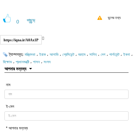
ভুলের তথ্য
পছন্দ
0
https://iqna.ir/A0Ax1P
ট্যাগ্সসমূহ:
،
،
،
،
،
،
،
،
،
মন্ত্রিসভা
ইরাক
আলাভি
প্রেসিডেন্ট
বরহাম
সালিহ
দেশ
পার্লামেন্ট
ইকনা
،
،
،
বিক্ষোভ
প্রধানমন্ত্রী
শাসন
সংসদ
আপনার মন্তব্য
নাম
ই-মেল
* আপনার মন্তব্য