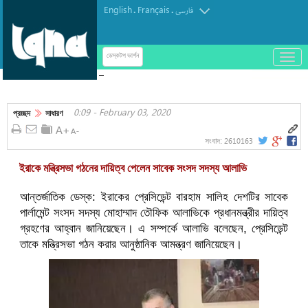
English
Français
.
.
فارسی
باز
ডেস্কটপ ভার্শন
و
বাবা-মায়ের অনুপ্রেরণায় সন্তানেরা হয়ে উঠেছেন পুরোপুরি
بسته
হাফেজ
کردن
0:09 - February 03, 2020
منو
প্রচ্ছদ
সাধারণ
2610163
সংবাদ:
ইরাকে মন্ত্রিসভা গঠনের দায়িত্ব পেলেন সাবেক সংসদ সদস্য আলাভি
আন্তর্জাতিক ডেস্ক: ইরাকের প্রেসিডেন্ট বারহাম সালিহ দেশটির সাবেক
পার্লামেন্ট সংসদ সদস্য মোহাম্মাদ তৌফিক আলাভিকে প্রধানমন্ত্রীর দায়িত্ব
গ্রহণের আহ্বান জানিয়েছেন। এ সম্পর্কে আলাভি বলেছেন, প্রেসিডেন্ট
তাকে মন্ত্রিসভা গঠন করার আনুষ্ঠানিক আমন্ত্রণ জানিয়েছেন।