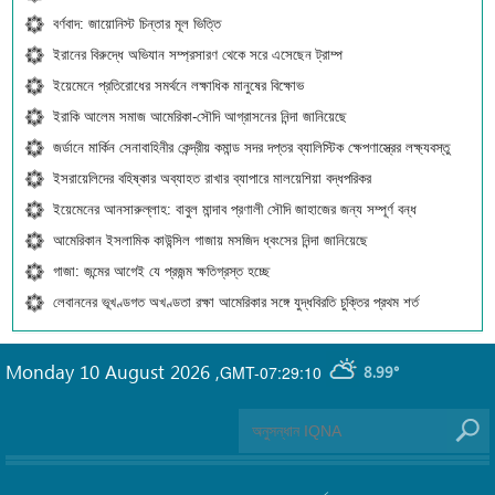
বর্ণবাদ: জায়োনিস্ট চিন্তার মূল ভিত্তি
ইরানের বিরুদ্ধে অভিযান সম্প্রসারণ থেকে সরে এসেছেন ট্রাম্প
ইয়েমেনে প্রতিরোধের সমর্থনে লক্ষাধিক মানুষের বিক্ষোভ
ইরাকি আলেম সমাজ আমেরিকা-সৌদি আগ্রাসনের নিন্দা জানিয়েছে
জর্ডানে মার্কিন সেনাবাহিনীর কেন্দ্রীয় কমান্ড সদর দপ্তর ব্যালিস্টিক ক্ষেপণাস্ত্রের লক্ষ্যবস্তু
ইসরায়েলিদের বহিষ্কার অব্যাহত রাখার ব্যাপারে মালয়েশিয়া বদ্ধপরিকর
ইয়েমেনের আনসারুল্লাহ: বাবুল মান্দাব প্রণালী সৌদি জাহাজের জন্য সম্পূর্ণ বন্ধ
আমেরিকান ইসলামিক কাউন্সিল গাজায় মসজিদ ধ্বংসের নিন্দা জানিয়েছে
গাজা: জন্মের আগেই যে প্রজন্ম ক্ষতিগ্রস্ত হচ্ছে
লেবাননের ভূখণ্ডগত অখণ্ডতা রক্ষা আমেরিকার সঙ্গে যুদ্ধবিরতি চুক্তির প্রথম শর্ত
Monday 10 August 2026
,
GMT-07:29:10
8.99°