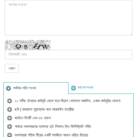
সর্বশেষ সংবাদ
সর্বাধিক পঠিত সংবাদ
১১ দলীয় ঐক্যের কর্মসূচি থেকে সরে দাঁড়াল খেলাফত মজলিস, একক কর্মসূচির ঘোষণা
ছবি | কারবালা মুয়াল্লার পথে আরবাঈন যাত্রীরা
জর্ডানে তিনটি এফ-৩৫ ধ্বংস
গাজায় দখলদারদের হামলায় দুই শিশুসহ তিন ফিলিস্তিনি শহীদ
দখলদাররা পশ্চিম তীরের একটি মসজিদে আগুন ধরিয়ে দিয়েছে