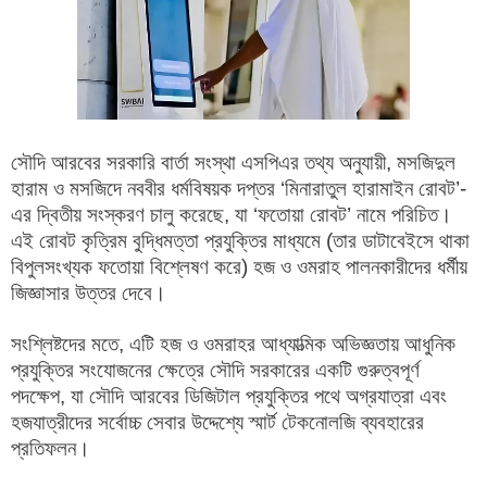
সৌদি আরবের সরকারি বার্তা সংস্থা এসপিএর তথ্য অনুযায়ী, মসজিদুল
হারাম ও মসজিদে নববীর ধর্মবিষয়ক দপ্তর ‘মিনারাতুল হারামাইন রোবট’-
এর দ্বিতীয় সংস্করণ চালু করেছে, যা ‘ফতোয়া রোবট’ নামে পরিচিত।
এই রোবট কৃত্রিম বুদ্ধিমত্তা প্রযুক্তির মাধ্যমে (তার ডাটাবেইসে থাকা
বিপুলসংখ্যক ফতোয়া বিশ্লেষণ করে) হজ ও ওমরাহ পালনকারীদের ধর্মীয়
জিজ্ঞাসার উত্তর দেবে।
সংশ্লিষ্টদের মতে, এটি হজ ও ওমরাহর আধ্যাত্মিক অভিজ্ঞতায় আধুনিক
প্রযুক্তির সংযোজনের ক্ষেত্রে সৌদি সরকারের একটি গুরুত্বপূর্ণ
পদক্ষেপ, যা সৌদি আরবের ডিজিটাল প্রযুক্তির পথে অগ্রযাত্রা এবং
হজযাত্রীদের সর্বোচ্চ সেবার উদ্দেশ্যে স্মার্ট টেকনোলজি ব্যবহারের
প্রতিফলন।