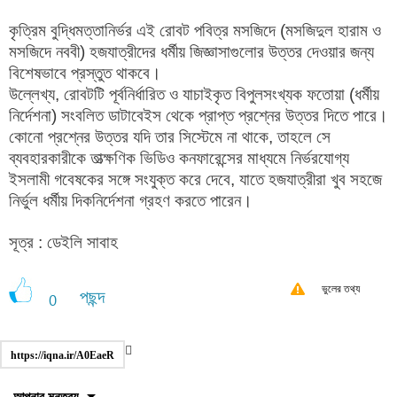
কৃত্রিম বুদ্ধিমত্তানির্ভর এই রোবট পবিত্র মসজিদে (মসজিদুল হারাম ও
মসজিদে নববী) হজযাত্রীদের ধর্মীয় জিজ্ঞাসাগুলোর উত্তর দেওয়ার জন্য
বিশেষভাবে প্রস্তুত থাকবে।
উল্লেখ্য, রোবটটি পূর্বনির্ধারিত ও যাচাইকৃত বিপুলসংখ্যক ফতোয়া (ধর্মীয়
নির্দেশনা) সংবলিত ডাটাবেইস থেকে প্রাপ্ত প্রশ্নের উত্তর দিতে পারে।
কোনো প্রশ্নের উত্তর যদি তার সিস্টেমে না থাকে, তাহলে সে
ব্যবহারকারীকে তাত্ক্ষণিক ভিডিও কনফারেন্সের মাধ্যমে নির্ভরযোগ্য
ইসলামী গবেষকের সঙ্গে সংযুক্ত করে দেবে, যাতে হজযাত্রীরা খুব সহজে
নির্ভুল ধর্মীয় দিকনির্দেশনা গ্রহণ করতে পারেন।
সূত্র : ডেইলি সাবাহ
ভুলের তথ্য
পছন্দ
0
https://iqna.ir/A0EaeR
আপনার মন্তব্য