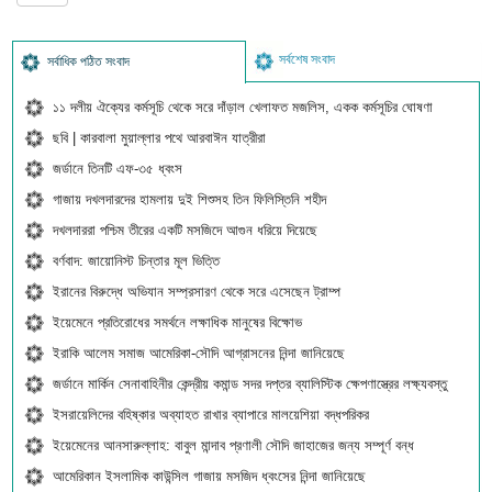
সর্বশেষ সংবাদ
সর্বাধিক পঠিত সংবাদ
১১ দলীয় ঐক্যের কর্মসূচি থেকে সরে দাঁড়াল খেলাফত মজলিস, একক কর্মসূচির ঘোষণা
ছবি | কারবালা মুয়াল্লার পথে আরবাঈন যাত্রীরা
জর্ডানে তিনটি এফ-৩৫ ধ্বংস
গাজায় দখলদারদের হামলায় দুই শিশুসহ তিন ফিলিস্তিনি শহীদ
দখলদাররা পশ্চিম তীরের একটি মসজিদে আগুন ধরিয়ে দিয়েছে
বর্ণবাদ: জায়োনিস্ট চিন্তার মূল ভিত্তি
ইরানের বিরুদ্ধে অভিযান সম্প্রসারণ থেকে সরে এসেছেন ট্রাম্প
ইয়েমেনে প্রতিরোধের সমর্থনে লক্ষাধিক মানুষের বিক্ষোভ
ইরাকি আলেম সমাজ আমেরিকা-সৌদি আগ্রাসনের নিন্দা জানিয়েছে
জর্ডানে মার্কিন সেনাবাহিনীর কেন্দ্রীয় কমান্ড সদর দপ্তর ব্যালিস্টিক ক্ষেপণাস্ত্রের লক্ষ্যবস্তু
ইসরায়েলিদের বহিষ্কার অব্যাহত রাখার ব্যাপারে মালয়েশিয়া বদ্ধপরিকর
ইয়েমেনের আনসারুল্লাহ: বাবুল মান্দাব প্রণালী সৌদি জাহাজের জন্য সম্পূর্ণ বন্ধ
আমেরিকান ইসলামিক কাউন্সিল গাজায় মসজিদ ধ্বংসের নিন্দা জানিয়েছে