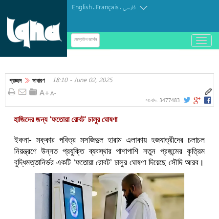
English
Français
.
.
فارسی
باز
ডেস্কটপ ভার্শন
و
ফ্রান্সে কুরআন তেলাওয়াতের অজুহাতে মসজিদ বন্ধের রায়
بسته
کردن
18:10 - June 02, 2025
منو
প্রচ্ছদ
সাধারণ
3477483
সংবাদ:
হাজিদের জন্য ‘ফতোয়া রোবট’ চালুর ঘোষণা
ইকনা- মক্কার পবিত্র মসজিদুল হারাম এলাকায় হজযাত্রীদের চলাচল
নিয়ন্ত্রণে উন্নত প্রযুক্তি ব্যবস্থার পাশাপাশি নতুন প্রজন্মের কৃত্রিম
বুদ্ধিমত্তানির্ভর একটি ‘ফতোয়া রোবট’ চালুর ঘোষণা দিয়েছে সৌদি আরব।