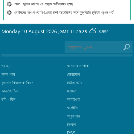
গাজা: জন্মের আগেই যে প্রজন্ম ক্ষতিগ্রস্ত হচ্ছে
লেবাননের ভূখণ্ডগত অখণ্ডতা রক্ষা আমেরিকার সঙ্গে যুদ্ধবিরতি চুক্তির প্রথম শর্ত
Monday 10 August 2026
,
GMT-11:29:38
8.99°
প্রচ্ছদ
আমাদের সম্পর্কে
সকল খবর
যোগাযোগ
কুরআন বিষয়ক কার্যক্রম
নিউজলেটার
আর্ন্তজাতিক
মতামত
ছবি‎ - ফিল্ম
আবহাওয়া
আর্কাইভ
অনুসন্ধান
লিংক্‌স
RSS