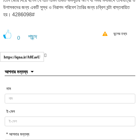
তিনি জোর দিয়ে বলেন যে এটি এমন একটি কর্মসূচির অংশ যা নববী মসজিদে তীর্থযাত্রী ও
উপাসকদের জন্য একটি সুস্থ ও নিরাপদ পরিবেশ তৈরির জন্য চব্বিশ ঘন্টা বাস্তবায়িত
হয়। 4286098#
ভুলের তথ্য
পছন্দ
0
https://iqna.ir/A0EaeU
আপনার মন্তব্য
নাম
ই-মেল
* আপনার মন্তব্য