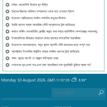
বর্ণবাদ: জায়োনিস্ট চিন্তার মূল ভিত্তি
ইরানের বিরুদ্ধে অভিযান সম্প্রসারণ থেকে সরে এসেছেন ট্রাম্প
ইয়েমেনে প্রতিরোধের সমর্থনে লক্ষাধিক মানুষের বিক্ষোভ
ইরাকি আলেম সমাজ আমেরিকা-সৌদি আগ্রাসনের নিন্দা জানিয়েছে
জর্ডানে মার্কিন সেনাবাহিনীর কেন্দ্রীয় কমান্ড সদর দপ্তর ব্যালিস্টিক ক্ষেপণাস্ত্রের লক্ষ্যবস্তু
ইসরায়েলিদের বহিষ্কার অব্যাহত রাখার ব্যাপারে মালয়েশিয়া বদ্ধপরিকর
ইয়েমেনের আনসারুল্লাহ: বাবুল মান্দাব প্রণালী সৌদি জাহাজের জন্য সম্পূর্ণ বন্ধ
আমেরিকান ইসলামিক কাউন্সিল গাজায় মসজিদ ধ্বংসের নিন্দা জানিয়েছে
গাজা: জন্মের আগেই যে প্রজন্ম ক্ষতিগ্রস্ত হচ্ছে
লেবাননের ভূখণ্ডগত অখণ্ডতা রক্ষা আমেরিকার সঙ্গে যুদ্ধবিরতি চুক্তির প্রথম শর্ত
Monday 10 August 2026
,
GMT-11:57:33
8.99°