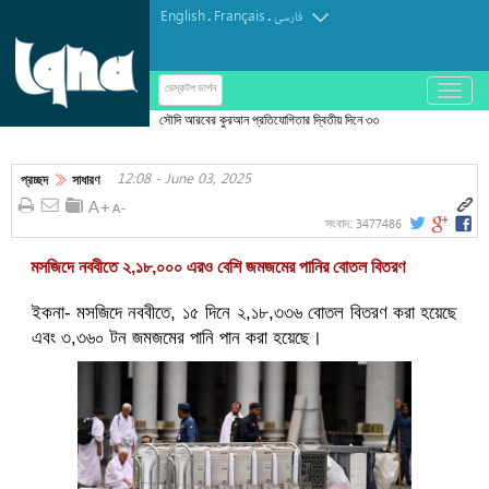
English
Français
.
.
فارسی
باز
ডেস্কটপ ভার্শন
و
সৌদি আরবের কুরআন প্রতিযোগিতার দ্বিতীয় দিনে ৩৩
بسته
প্রতিযোগীর অংশগ্রহণ
کردن
12:08 - June 03, 2025
منو
প্রচ্ছদ
সাধারণ
3477486
সংবাদ:
মসজিদে নববীতে ২,১৮,০০০ এরও বেশি জমজমের পানির বোতল বিতরণ
ইকনা- মসজিদে নববীতে, ১৫ দিনে ২,১৮,৩৩৬ বোতল বিতরণ করা হয়েছে
এবং ৩,৩৬০ টন জমজমের পানি পান করা হয়েছে।