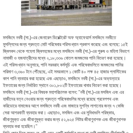
মসজিদে নববী (সা.)-এর জেনারেল ডিরেক্টরেট অফ অ্যাফেয়ার্স মসজিদে নববীতে
মুসল্লিদের জন্য প্রদত্ত মোট পরিষেবার পরিসংখ্যান প্রকাশ করেছে এবং বলেছে: ১৫ই
জ্বিলকদ থেকে পহেলা জ্বিলহজের মধ্যে মসজিদে নববী (সা.)-এর পুরুষ ও মহিলা বিভাগে
নামাজী ও হজযাত্রীদের মধ্যে ২,১৮,৩৩৬ বোতল জমজমের পানি বিতরণ করা হয়েছে।
এই পরিসংখ্যান অনুসারে, পানি সরবরাহ কর্মসূচি এবং পরিষেবাগুলিতে জমজমের পানির
পরিমাণ ৩,৩৬০ টনে পৌঁছেছে, এই সময়কালে ১ কোটি ৪০ লক্ষ ৪৫ হাজার প্লাস্টিকের
কাপ পানি ব্যবহার করা হয়েছে এবং এছাড়াও, মসজিদে নববী (সা.)-এর অভ্যন্তরে
ইফতারের জন্য নির্ধারিত স্থানে ৩০১,৮০২টি ইফতারের খাবার বিতরণ করা হয়েছে।
মসজিদে নববী (সা.)-এর বিষয়ক মহাপরিচালক বলেন: "নবী (সা.)-এর মসজিদ এবং এর
হাজীদের যত্ন নেওয়ার জন্য প্রদত্ত পরিষেবাগুলির মধ্যে রয়েছে প্রবেশপথ এবং
করিডোরে নামাজের আগে মসজিদে নববী এবং মাজারে সুগন্ধি লাগানোর জন্য ৭ কেজি
সেরা আগরবাতী ব্যবহার করা। এছাড়াও, মসজিদ এবং এর সুবিধাগুলি পরিষ্কার,
জীবাণুমুক্ত এবং জীবাণুমুক্ত করার জন্য ৫২,৬২৫ লিটার জীবাণুনাশক এবং জীবাণুনাশক
ব্যবহার করা হয়েছিল।"