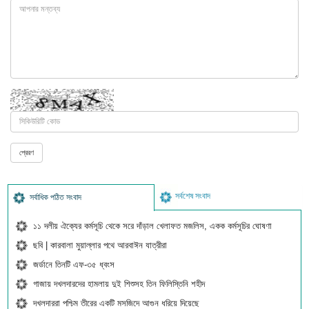
সর্বশেষ সংবাদ
সর্বাধিক পঠিত সংবাদ
১১ দলীয় ঐক্যের কর্মসূচি থেকে সরে দাঁড়াল খেলাফত মজলিস, একক কর্মসূচির ঘোষণা
ছবি | কারবালা মুয়াল্লার পথে আরবাঈন যাত্রীরা
জর্ডানে তিনটি এফ-৩৫ ধ্বংস
গাজায় দখলদারদের হামলায় দুই শিশুসহ তিন ফিলিস্তিনি শহীদ
দখলদাররা পশ্চিম তীরের একটি মসজিদে আগুন ধরিয়ে দিয়েছে