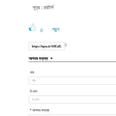
সূত্র : রয়টার্স
পছন্দ
0
https://iqna.ir/A0EafL
আপনার মন্তব্য
নাম
ই-মেল
* আপনার মন্তব্য