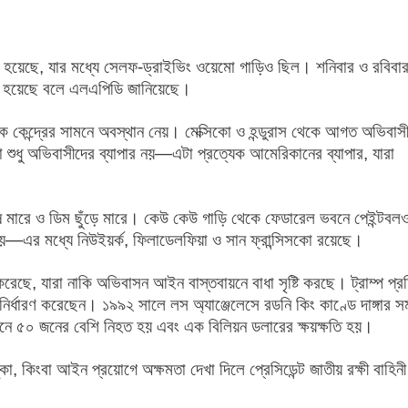
য়া হয়েছে, যার মধ্যে সেলফ-ড্রাইভিং ওয়েমো গাড়িও ছিল। শনিবার ও রবিবা
আহত হয়েছে বলে এলএপিডি জানিয়েছে।
 কেন্দ্রের সামনে অবস্থান নেয়। মেক্সিকো ও হন্ডুরাস থেকে আগত অভিবাস
 শুধু অভিবাসীদের ব্যাপার নয়—এটা প্রত্যেক আমেরিকানের ব্যাপার, যারা
ুষি মারে ও ডিম ছুঁড়ে মারে। কেউ কেউ গাড়ি থেকে ফেডারেল ভবনে পেইন্টবল
এর মধ্যে নিউইয়র্ক, ফিলাডেলফিয়া ও সান ফ্রান্সিসকো রয়েছে।
রেছে, যারা নাকি অভিবাসন আইন বাস্তবায়নে বাধা সৃষ্টি করছে। ট্রাম্প প্র
 নির্ধারণ করেছেন। ১৯৯২ সালে লস অ্যাঞ্জেলেসে রডনি কিং কাণ্ডে দাঙ্গার স
খানে ৫০ জনের বেশি নিহত হয় এবং এক বিলিয়ন ডলারের ক্ষয়ক্ষতি হয়।
কা, কিংবা আইন প্রয়োগে অক্ষমতা দেখা দিলে প্রেসিডেন্ট জাতীয় রক্ষী বাহিন