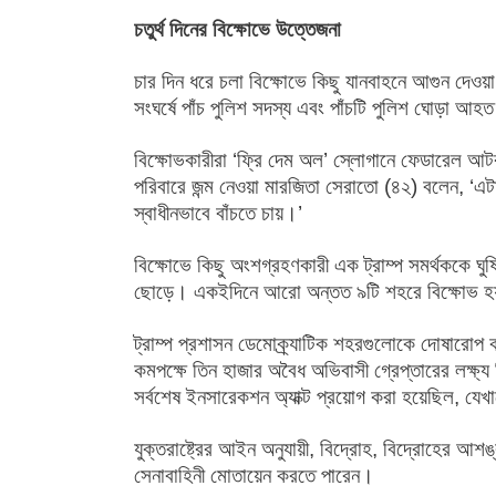
চতুর্থ দিনের বিক্ষোভে উত্তেজনা
চার দিন ধরে চলা বিক্ষোভে কিছু যানবাহনে আগুন দেও
সংঘর্ষে পাঁচ পুলিশ সদস্য এবং পাঁচটি পুলিশ ঘোড়া 
বিক্ষোভকারীরা ‘ফ্রি দেম অল’ স্লোগানে ফেডারেল আটক
পরিবারে জন্ম নেওয়া মারজিতা সেরাতো (৪২) বলেন, ‘এটা
স্বাধীনভাবে বাঁচতে চায়।’
বিক্ষোভে কিছু অংশগ্রহণকারী এক ট্রাম্প সমর্থককে ঘ
ছোড়ে। একইদিনে আরো অন্তত ৯টি শহরে বিক্ষোভ হয়—
ট্রাম্প প্রশাসন ডেমোক্র্যাটিক শহরগুলোকে দোষারোপ ক
কমপক্ষে তিন হাজার অবৈধ অভিবাসী গ্রেপ্তারের লক্ষ্য
সর্বশেষ ইনসারেকশন অ্যাক্ট প্রয়োগ করা হয়েছিল, যে
যুক্তরাষ্ট্রের আইন অনুযায়ী, বিদ্রোহ, বিদ্রোহের আশঙ্
সেনাবাহিনী মোতায়েন করতে পারেন।