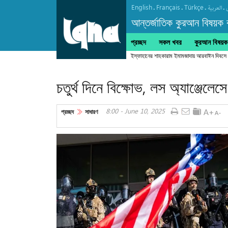
English
Français
Türkçe
.
.
.
.
العربیة
আন্তর্জাতিক কুরআন বিষয়ক বা
প্রচ্ছদ
সকল খবর
কুরআন বিষয়ক ক
চতুর্থ দিনে বিক্ষোভ, লস অ্যাঞ্জেল
8:00 - June 10, 2025
প্রচ্ছদ
সাধারণ