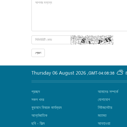
Thursday 06 August 2026
,
GMT-04:08:38
প্রচ্ছদ
আমাদের সম্পর্কে
সকল খবর
যোগাযোগ
কুরআন বিষয়ক কার্যক্রম
নিউজলেটার
আর্ন্তজাতিক
মতামত
ছবি‎ - ফিল্ম
আবহাওয়া