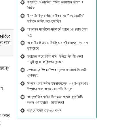
বাহরাইন ও আরবিলে মার্কিন অবস্থানে হামলা +
ভিডিও
ইসলামী বিপ্লব কীভাবে ইকবালের "অভ্যন্তরীণ"
দর্শনকে অর্থবহ করে তুলেছিল
আরবাইন যাত্রীদের সুবিধার্থে ইরাকে ১৪ র‍্যাম ট্রেন
চালু
্থিতিতে
ত তারা
আরবাইন যিয়ারতে নিবন্ধিত যাত্রীর সংখ্যা ১৩ লাখ
ছাড়িয়েছে
ফ্রান্সের কাছে গিনির দাবি: ফিরিয়ে দিন বীর নেতা
সামুরি তুরের ব্যক্তিগত কুরআন
ুদ্ধে
স্পেনের চ্যাম্পিয়নশিপকে স্বাগত জানালো ইসলামী
দেশসমূহ
বিশ্বকাপ চলাকালীন ইসলামবিদ্বেষ ও ঘৃণা-প্রচারণার
্গ
উত্থানে আল-আজহারের গভীর উদ্বেগ
আন্তর্জাতিক আইন বিশেষজ্ঞ: গাজায় যুদ্ধবিরতি
লঙ্ঘন গণহত্যারই ধারাবাহিকতা
জর্ডানে তিনটি এফ-৩৫ ধ্বংস
অস্ত্র
ু