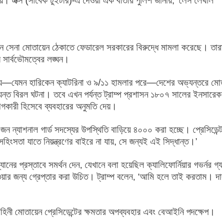
পায়। এক্স (সাবেক টুইটার)-এ দেওয়া এক বার্তায় পুলিশ জানায়, ‘লেস লেথাল
েরিন সেনা মোতায়েন ঠেকাতে ফেডারেল সরকারের বিরুদ্ধে মামলা করেছে। তার
য সার্বভৌমত্বের লঙ্ঘন।
ের সময়—যেমন হারিকেন ক্যাটরিনা ও ৯/১১ হামলার পরে—দেশের অভ্যন্তরে মো
যন্ত বিরল ঘটনা। তবে এখন পর্যন্ত ট্রাম্প প্রশাসন ১৮০৭ সালের ইনসারে
োগকারী হিসেবে ব্যবহারের অনুমতি দেয়।
জন ন্যাশনাল গার্ড সদস্যের উপস্থিতি বাড়িয়ে ৪০০০ করা হচ্ছে। প্রেসিডেন্
ংসতা যাতে নিয়ন্ত্রণের বাইরে না যায়, সে জন্যই এই সিদ্ধান্ত।’
্যানের প্রস্তাবে সমর্থন দেন, যেখানে বলা হয়েছিল ক্যালিফোর্নিয়ার গভর্নর গ্
য়ার জন্য গ্রেপ্তার করা উচিত। ট্রাম্প বলেন, ‘আমি হলে তাই করতাম। দা
হিনী মোতায়েন প্রেসিডেন্টের ক্ষমতার অপব্যবহার এবং বেআইনি পদক্ষেপ।