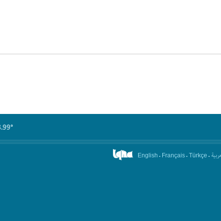
8.99°
.
.
.
عربیة
English
Français
Türkçe