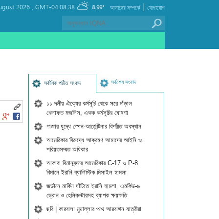
|
ugust 2026 ,
GMT-04:08:38
8.99°
আমাদের সম্পর্কে
যোগাযোগ
সর্বশেষ সংবাদ
সর্বাধিক পঠিত সংবাদ
১১ দলীয় ঐক্যের কর্মসূচি থেকে সরে দাঁড়াল
খেলাফত মজলিস, একক কর্মসূচির ঘোষণা
গাজার যুদ্ধে স্পেন-আর্জেন্টিনার বিপরীত অবস্থান
আমেরিকার বিরুদ্ধে আক্রমণ আমাদের আইনি ও
শরিয়তসম্মত অধিকার
আকাবা বিমানবন্দরে আমেরিকার C-17 ও P-8
বিমানে ইরানি ব্যালিস্টিক মিসাইল হামলা
জর্ডানে মার্কিন ঘাঁটিতে ইরানি হামলা: এমকিউ-৯
ড্রোন ও হেলিকপ্টারসহ ব্যাপক ক্ষয়ক্ষতি
ছবি | কারবালা মুয়াল্লার পথে আরবাঈন যাত্রীরা