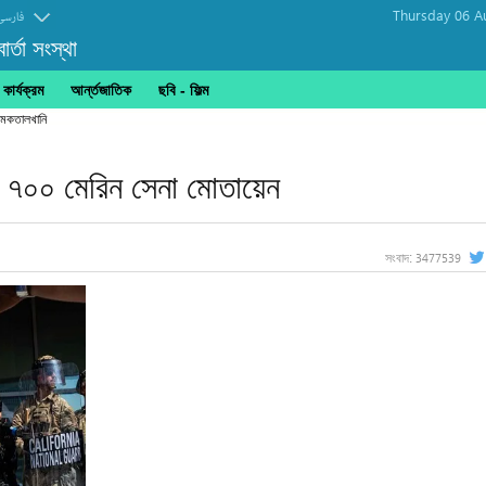
Thursday 06 A
فارسی
র্তা সংস্থা
ার্যক্রম
আর্ন্তজাতিক
ছবি‎ - ফিল্ম
েসে ৭০০ মেরিন সেনা মোতায়েন
3477539
সংবাদ: