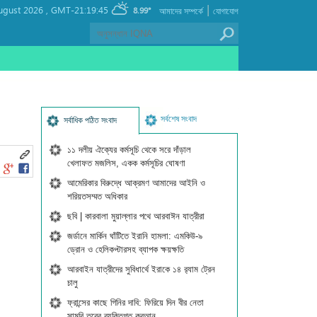
|
ugust 2026 ,
GMT-21:19:45
8.99°
আমাদের সম্পর্কে
যোগাযোগ
সর্বশেষ সংবাদ
সর্বাধিক পঠিত সংবাদ
১১ দলীয় ঐক্যের কর্মসূচি থেকে সরে দাঁড়াল
খেলাফত মজলিস, একক কর্মসূচির ঘোষণা
আমেরিকার বিরুদ্ধে আক্রমণ আমাদের আইনি ও
শরিয়তসম্মত অধিকার
ছবি | কারবালা মুয়াল্লার পথে আরবাঈন যাত্রীরা
জর্ডানে মার্কিন ঘাঁটিতে ইরানি হামলা: এমকিউ-৯
ড্রোন ও হেলিকপ্টারসহ ব্যাপক ক্ষয়ক্ষতি
আরবাইন যাত্রীদের সুবিধার্থে ইরাকে ১৪ র‍্যাম ট্রেন
চালু
ফ্রান্সের কাছে গিনির দাবি: ফিরিয়ে দিন বীর নেতা
সামুরি তুরের ব্যক্তিগত কুরআন