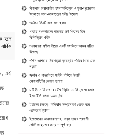
বিশ্বকাপ চলাকালীন ইসলামবিদ্বেষ ও ঘৃণা-প্রচারণার
উত্থানে আল-আজহারের গভীর উদ্বেগ
জর্ডানে তিনটি এফ-৩৫ ধ্বংস
গাজায় দখলদারদের হামলায় দুই শিশুসহ তিন
ফিলিস্তিনি শহীদ
ুরু হতে
সার্বিক
দখলদাররা পশ্চিম তীরের একটি মসজিদে আগুন ধরিয়ে
দিয়েছে
পশ্চিম এশিয়ায় নিরাপত্তা ব্যবস্থার পরিচয় নিয়ে এক
লড়াই
ছে, এই
জর্ডান ও বাহরাইনে মার্কিন ঘাঁটিতে ইরানি
সেনাবাহিনীর ড্রোন হামলা
রেড
৮টি ইসলামি দেশের যৌথ বিবৃতি: মসজিদুল আকসায়
ইসরাইলি কর্মকাণ্ডের নিন্দা
তাদের
ইরানের বিরুদ্ধে অভিযান সম্প্রসারণ থেকে সরে
এসেছেন ট্রাম্প
বরোধ
ইয়েমেনের আনসারুল্লাহ: বাবুল মান্দাব প্রণালী
সৌদি জাহাজের জন্য সম্পূর্ণ বন্ধ
্বর