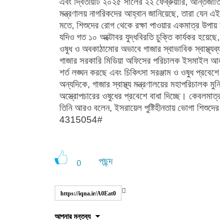
এবং দ্বিতীয়টি ২০২৫ সালের ২২ ফেব্রুয়ারি, আন্তর্জ
মন্ত্রণালয় নাগরিকদের আহ্বান জানিয়েছে, তারা যেন এ
মতে, শিশুদের রোগ থেকে রক্ষা পাওয়ার একমাত্র উপায় স
যদিও গত ১০ অক্টোবর যুদ্ধবিরতি চুক্তি কার্যকর হয়েছে, তব
ওষুধ ও অবকাঠামোর অভাবে গাজার স্বাভাবিক স্বাস্থ্যব্
গাজার সরকারি মিডিয়া অফিসের পরিচালক ইসমাইল আল-
শর্ত লঙ্ঘন করছে এবং চিকিৎসা সরঞ্জাম ও ওষুধ প্রবেশে
অন্যদিকে, গাজার স্বাস্থ্য মন্ত্রণালয়ের মহাপরিচালক 
অস্ত্রোপচারের ওষুধের প্রবেশে বাধা দিচ্ছে। কেবলমাত
তিনি আরও বলেন, ইসরায়েল পুষ্টিহীনতায় ভোগা শিশুদের চ
4315054#
পছন্দ
0
https://iqna.ir/A0Eat0
আপনার মন্তব্য