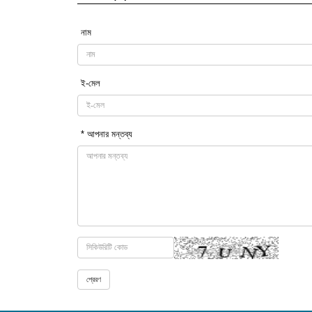
নাম
ই-মেল
* আপনার মন্তব্য