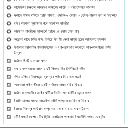
আমেরিকার বিরুদ্ধে আক্রমণ আমাদের আইনি ও শরিয়তসম্মত অধিকার
জর্ডানে মার্কিন ঘাঁটিতে ইরানি হামলা: এমকিউ-৯ ড্রোন ও হেলিকপ্টারসহ ব্যাপক ক্ষয়ক্ষতি
ছবি | কারবালা মুয়াল্লার পথে আরবাঈন যাত্রীরা
আরবাইন যাত্রীদের সুবিধার্থে ইরাকে ১৪ র‍্যাম ট্রেন চালু
ফ্রান্সের কাছে গিনির দাবি: ফিরিয়ে দিন বীর নেতা সামুরি তুরের ব্যক্তিগত কুরআন
বিশ্বকাপ চলাকালীন ইসলামবিদ্বেষ ও ঘৃণা-প্রচারণার উত্থানে আল-আজহারের গভীর
উদ্বেগ
জর্ডানে তিনটি এফ-৩৫ ধ্বংস
গাজায় দখলদারদের হামলায় দুই শিশুসহ তিন ফিলিস্তিনি শহীদ
পশ্চিম এশিয়ায় নিরাপত্তা ব্যবস্থার পরিচয় নিয়ে এক লড়াই
দখলদাররা পশ্চিম তীরের একটি মসজিদে আগুন ধরিয়ে দিয়েছে
জর্ডান ও বাহরাইনে মার্কিন ঘাঁটিতে ইরানি সেনাবাহিনীর ড্রোন হামলা
ইরাকি আলেম সমাজ আমেরিকা-সৌদি আগ্রাসনের নিন্দা জানিয়েছে
ইরানের বিরুদ্ধে অভিযান সম্প্রসারণ থেকে সরে এসেছেন ট্রাম্প
৮টি ইসলামি দেশের যৌথ বিবৃতি: মসজিদুল আকসায় ইসরাইলি কর্মকাণ্ডের নিন্দা