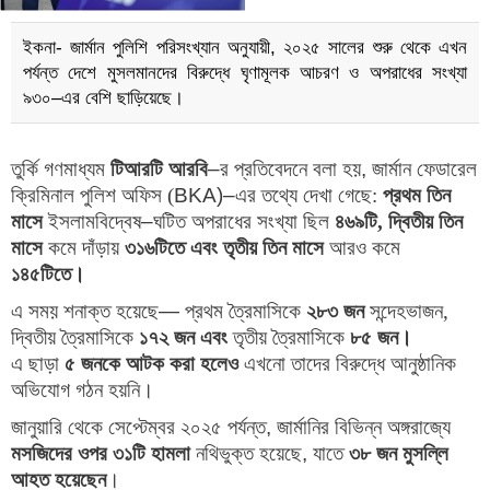
ইকনা- জার্মান পুলিশি পরিসংখ্যান অনুযায়ী, ২০২৫ সালের শুরু থেকে এখন
পর্যন্ত দেশে মুসলমানদের বিরুদ্ধে ঘৃণামূলক আচরণ ও অপরাধের সংখ্যা
৯৩০–এর বেশি ছাড়িয়েছে।
তুর্কি গণমাধ্যম
টিআরটি আরবি
–
র প্রতিবেদনে বলা হয়
,
জার্মান ফেডারেল
ক্রিমিনাল পুলিশ অফিস (
BKA)–
এর তথ্যে দেখা গেছে:
প্রথম তিন
মাসে
ইসলামবিদ্বেষ
–
ঘটিত অপরাধের সংখ্যা ছিল
৪৬৯টি, দ্বিতীয় তিন
মাসে
কমে দাঁড়ায়
৩১৬টিতে
এবং
তৃতীয় তিন মাসে
আরও কমে
১৪৫টিতে
।
এ সময় শনাক্ত হয়েছে
—
প্রথম ত্রৈমাসিকে
২৮৩ জন
সন্দেহভাজন,
দ্বিতীয় ত্রৈমাসিকে
১৭২ জন
এবং
তৃতীয় ত্রৈমাসিকে
৮৫ জন
।
এ ছাড়া
৫ জনকে আটক করা হলেও
এখনো তাদের বিরুদ্ধে আনুষ্ঠানিক
অভিযোগ গঠন হয়নি।
জানুয়ারি থেকে সেপ্টেম্বর ২০২৫ পর্যন্ত
,
জার্মানির বিভিন্ন অঙ্গরাজ্যে
মসজিদের ওপর ৩১টি হামলা
নথিভুক্ত হয়েছে
,
যাতে
৩৮ জন মুসল্লি
আহত হয়েছেন
।