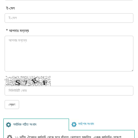
ই-মেল
* আপনার মন্তব্য
সর্বশেষ সংবাদ
সর্বাধিক পঠিত সংবাদ
১১ দলীয় ঐক্যের কর্মসূচি থেকে সরে দাঁড়াল খেলাফত মজলিস, একক কর্মসূচির ঘোষণা