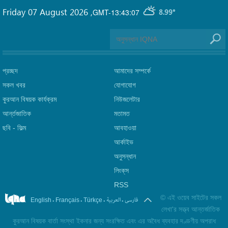
Friday 07 August 2026
,
GMT-13:43:07
8.99°
প্রচ্ছদ
আমাদের সম্পর্কে
সকল খবর
যোগাযোগ
কুরআন বিষয়ক কার্যক্রম
নিউজলেটার
আর্ন্তজাতিক
মতামত
ছবি‎ - ফিল্ম
আবহাওয়া
আর্কাইভ
অনুসন্ধান
লিংক্‌স
RSS
©
এই ওয়েব সাইটের সকল
.
.
.
.
فارسی
العربیة
English
Français
Türkçe
লেখা'র সত্ত্ব আন্তর্জাতিক
কুরআন বিষয়ক বার্তা সংস্থা ইকনার জন্য সংরক্ষিত এবং এর অবৈধ ব্যবহার দণ্ডণীয় অপরাধ