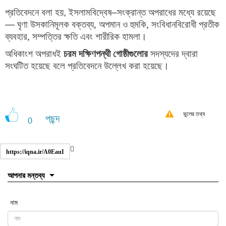
প্রতিবেদনে বলা হয়
,
ইসলামবিদ্বেষ
–
সংক্রান্ত অপরাধের মধ্যে রয়েছে
—
ঘৃণা উসকানিমূলক বক্তব্য, অপমান ও হুমকি, সংবিধানবিরোধী প্রতীক
ব্যবহার, সম্পত্তির ক্ষতি
এবং
শারীরিক হামলা
।
অধিকাংশ অপরাধই
চরম দক্ষিণপন্থী গোষ্ঠীগুলোর
সদস্যদের দ্বারা
সংঘটিত হয়েছে বলে প্রতিবেদনে উল্লেখ করা হয়েছে।
ভুলের তথ্য
পছন্দ
0
https://iqna.ir/A0EauI
আপনার মন্তব্য
নাম