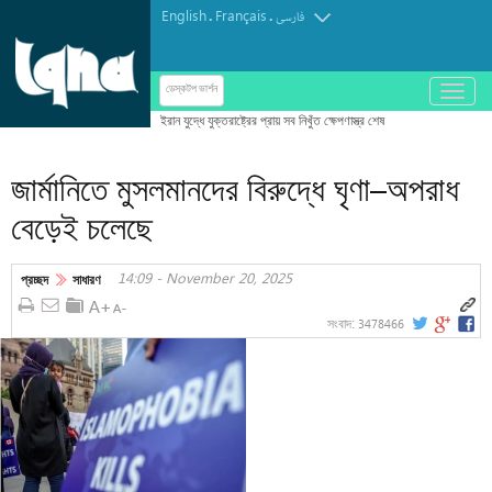
English
Français
.
.
فارسی
باز
ডেস্কটপ ভার্শন
و
بسته
کردن
জার্মানিতে মুসলমানদের বিরুদ্ধে ঘৃণা–অপরাধ
منو
বেড়েই চলেছে
14:09 - November 20, 2025
প্রচ্ছদ
সাধারণ
3478466
সংবাদ: