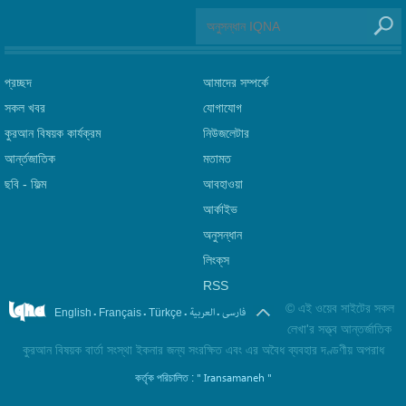
প্রচ্ছদ
আমাদের সম্পর্কে
সকল খবর
যোগাযোগ
কুরআন বিষয়ক কার্যক্রম
নিউজলেটার
আর্ন্তজাতিক
মতামত
ছবি‎ - ফিল্ম
আবহাওয়া
আর্কাইভ
অনুসন্ধান
লিংক্‌স
RSS
©
এই ওয়েব সাইটের সকল
.
.
.
.
فارسی
العربیة
English
Français
Türkçe
লেখা'র সত্ত্ব আন্তর্জাতিক
কুরআন বিষয়ক বার্তা সংস্থা ইকনার জন্য সংরক্ষিত এবং এর অবৈধ ব্যবহার দণ্ডণীয় অপরাধ
" Iransamaneh "
কর্তৃক পরিচালিত :