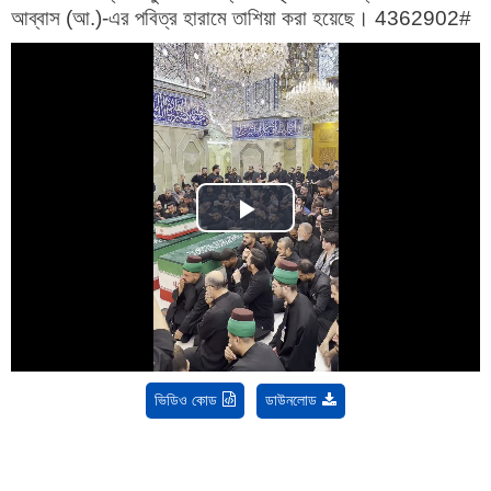
আব্বাস (আ.)-এর পবিত্র হারামে তাশিয়া করা হয়েছে। 4362902#
Play
Video
ভিডিও কোড
ডাউনলোড