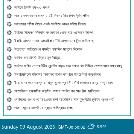
জর্ডানে তিনটি এফ-৩৫ ধ্বংস
গাজায় দখলদারদের হামলায় দুই শিশুসহ তিন ফিলিস্তিনি শহীদ
দখলদাররা পশ্চিম তীরের একটি মসজিদে আগুন ধরিয়ে দিয়েছে
ইরানের বিরুদ্ধে অভিযান সম্প্রসারণ থেকে সরে এসেছেন ট্রাম্প
ইরাকি আলেম সমাজ আমেরিকা-সৌদি আগ্রাসনের নিন্দা জানিয়েছে
ইয়েমেনে প্রতিরোধের সমর্থনে লক্ষাধিক মানুষের বিক্ষোভ
বর্ণবাদ: জায়োনিস্ট চিন্তার মূল ভিত্তি
জর্ডানে মার্কিন সেনাবাহিনীর কেন্দ্রীয় কমান্ড সদর দপ্তর ব্যালিস্টিক ক্ষেপণাস্ত্রের লক্ষ্যবস্তু
ইসরায়েলিদের বহিষ্কার অব্যাহত রাখার ব্যাপারে মালয়েশিয়া বদ্ধপরিকর
ইয়েমেনের আনসারুল্লাহ: বাবুল মান্দাব প্রণালী সৌদি জাহাজের জন্য সম্পূর্ণ বন্ধ
আমেরিকান ইসলামিক কাউন্সিল গাজায় মসজিদ ধ্বংসের নিন্দা জানিয়েছে
লেবাননের ভূখণ্ডগত অখণ্ডতা রক্ষা আমেরিকার সঙ্গে যুদ্ধবিরতি চুক্তির প্রথম শর্ত
গাজা: জন্মের আগেই যে প্রজন্ম ক্ষতিগ্রস্ত হচ্ছে
Sunday 09 August 2026
,
GMT-08:58:02
8.99°