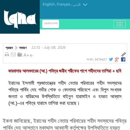
English
Français
.
.
فارسی
باز
ডেস্কটপ ভার্শন
و
গাজার শহীদের সংখ্যা বেড়ে ৭৩ হাজার ৩৮৪
بسته
کردن
12:31 - July 08, 2026
منو
প্রচ্ছদ
সাধারণ
3479427
সংবাদ:
কারবালায় আলমদারের (আ.) পবিত্র জরীহ শরীফের পাশে শহীদদের তাশিয়া + ছবি
ইরানের ইসলামী প্রজাতন্ত্রের শহীদ নেতার পরিবারের শহীদ সদস্যদের
পবিত্র পার্থিব দেহ গভীর শোক ও বেদনাময় পরিবেশে এবং বিপুল সংখ্যক
জনতা ও যায়িরদের উপস্থিতিতে বাইনুল হারামাইন ও হযরত আব্বাস
(আ.)-এর পবিত্র হারামে তাশিয়া করা হয়েছে।
ইকনা জানিয়েছে, ইরানের শহীদ নেতার পরিবারের শহীদ সদস্যদের পবিত্র
পার্থিব দেহ আস্তানে মুকাদ্দাস আব্বাসী কর্তৃপক্ষের উপস্থিতিতে হযরত