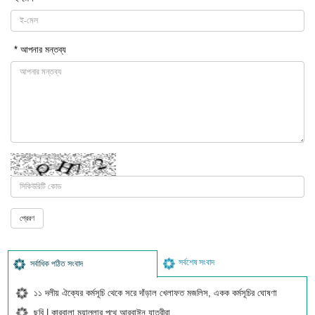
* আপনার মন্তব্য
সর্বশেষ সংবাদ
সর্বাধিক পঠিত সংবাদ
১১ দলীয় ঐক্যের কর্মসূচি থেকে সরে দাঁড়াল খেলাফত মজলিস, একক কর্মসূচির ঘোষণা
ছবি | কারবালা মুয়াল্লার পথে আরবাঈন যাত্রীরা