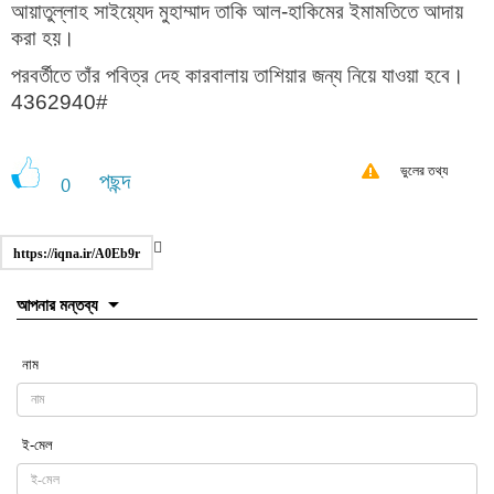
আয়াতুল্লাহ সাইয়্যেদ মুহাম্মাদ তাকি আল-হাকিমের ইমামতিতে আদায়
করা হয়।
পরবর্তীতে তাঁর পবিত্র দেহ কারবালায় তাশিয়ার জন্য নিয়ে যাওয়া হবে।
4362940#
ভুলের তথ্য
পছন্দ
0
https://iqna.ir/A0Eb9r
আপনার মন্তব্য
নাম
ই-মেল