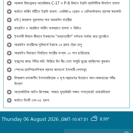
আকাবা বিমানবন্দরে আমেরিকার C-17 ও P-8 বিমানে ইরানি ব্যালিস্টিক মিসাইল হামলা
জর্ডানে মার্কিন ঘাঁটিতে ইরানি হামলা: এমকিউ-৯ ড্রোন ও হেলিকপ্টারসহ ব্যাপক ক্ষয়ক্ষতি
ছবি | কারবালা মুয়াল্লার পথে আরবাঈন যাত্রীরা
বাহরাইন ও আরবিলে মার্কিন অবস্থানে হামলা + ভিডিও
ইসলামী বিপ্লব কীভাবে ইকবালের "অভ্যন্তরীণ" দর্শনকে অর্থবহ করে তুলেছিল
আরবাইন যাত্রীদের সুবিধার্থে ইরাকে ১৪ র‍্যাম ট্রেন চালু
আরবাইন যিয়ারতে নিবন্ধিত যাত্রীর সংখ্যা ১৩ লাখ ছাড়িয়েছে
ফ্রান্সের কাছে গিনির দাবি: ফিরিয়ে দিন বীর নেতা সামুরি তুরের ব্যক্তিগত কুরআন
স্পেনের চ্যাম্পিয়নশিপকে স্বাগত জানালো ইসলামী দেশসমূহ
বিশ্বকাপ চলাকালীন ইসলামবিদ্বেষ ও ঘৃণা-প্রচারণার উত্থানে আল-আজহারের গভীর
উদ্বেগ
আন্তর্জাতিক আইন বিশেষজ্ঞ: গাজায় যুদ্ধবিরতি লঙ্ঘন গণহত্যারই ধারাবাহিকতা
জর্ডানে তিনটি এফ-৩৫ ধ্বংস
Thursday 06 August 2026
,
GMT-10:47:51
8.99°