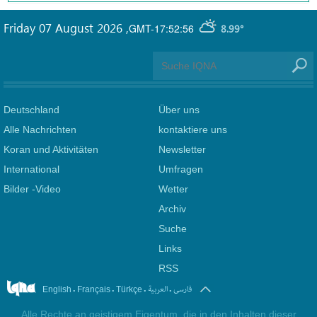
Friday 07 August 2026
,
GMT-17:52:56
8.99°
Deutschland
Über uns
Alle Nachrichten
kontaktiere uns
Koran und Aktivitäten
Newsletter
International
Umfragen
Bilder -Video
Wetter
Archiv
Suche
Links
RSS
.
.
.
.
فارسی
العربیة
English
Français
Türkçe
Alle Rechte an geistigem Eigentum, die in den Inhalten dieser