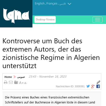
English
Français
.
.
فارسی
Desktop-Version
باز
و
بسته
کردن
Kontroverse um Buch des
منو
extremen Autors, der das
zionistische Regime in Algerien
unterstützt
23:43 - November 16, 2023
Home
عمومی
3009391
Nachrichten-ID:
Die Präsenz eines Buches eines französischen extremistischen
Schriftstellers auf der Buchmesse in Algerien löste in diesem Land