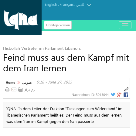
English
Français
.
.
فارسی
Desktop-Version
باز
و
بسته
کردن
Hisbollah Vertreter im Parlament Libanon:
منو
Feind muss aus dem Kampf mit
dem Iran lernen
9:18 - June 27, 2025
Home
عمومی
3013044
Nachrichten-ID:
IQNA- In dem Leiter der Fraktion "Fassungen zum Widerstand" im
libanesischen Parlament heißt es: Der Feind muss aus dem lernen,
was dem Iran im Kampf gegen den Iran passierte.