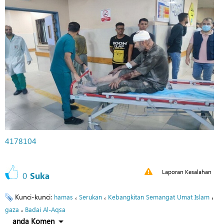
4178104
Laporan Kesalahan
0
Suka
Kunci-kunci:
،
،
،
hamas
Serukan
Kebangkitan Semangat Umat Islam
،
gaza
Badai Al-Aqsa
anda Komen