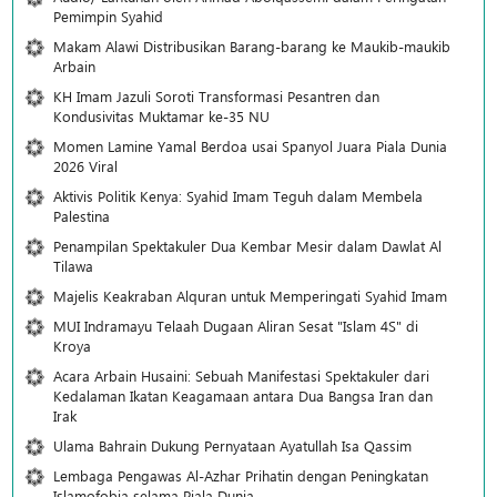
Pemimpin Syahid
Makam Alawi Distribusikan Barang-barang ke Maukib-maukib
Arbain
KH Imam Jazuli Soroti Transformasi Pesantren dan
Kondusivitas Muktamar ke-35 NU
Momen Lamine Yamal Berdoa usai Spanyol Juara Piala Dunia
2026 Viral
Aktivis Politik Kenya: Syahid Imam Teguh dalam Membela
Palestina
Penampilan Spektakuler Dua Kembar Mesir dalam Dawlat Al
Tilawa
Majelis Keakraban Alquran untuk Memperingati Syahid Imam
MUI Indramayu Telaah Dugaan Aliran Sesat "Islam 4S" di
Kroya
Acara Arbain Husaini: Sebuah Manifestasi Spektakuler dari
Kedalaman Ikatan Keagamaan antara Dua Bangsa Iran dan
Irak
Ulama Bahrain Dukung Pernyataan Ayatullah Isa Qassim
Lembaga Pengawas Al-Azhar Prihatin dengan Peningkatan
Islamofobia selama Piala Dunia