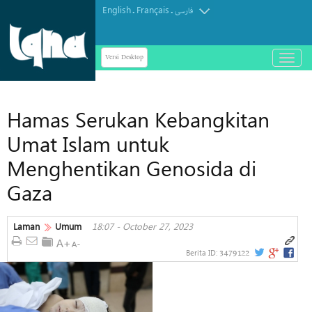
English
Français
.
.
فارسی
Versi Desktop
باز
و
بسته
کردن
Hamas Serukan Kebangkitan
منو
Umat Islam untuk
Menghentikan Genosida di
Gaza
Laman
Umum
18:07 - October 27, 2023
3479122
Berita ID: