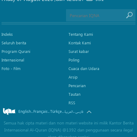
Indeks
Tentang Kami
Seluruh berita
Kontak Kami
Program Qurani
Surat kabar
Internasional
Poling
Foto - Film
Cuaca dan Udara
Arsip
Pencarian
Tautan
RSS
English
Français
Türkçe
.
.
.
.
فارسی
العربیة
Semua hak cipta materi dan non materi website ini milik Kantor Berita
Internasional Al-Quran (IQNA) @1392 dan penggunaan secara ilegal
akan dikenakan sanksi