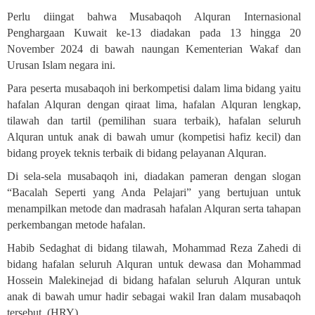
Perlu diingat bahwa Musabaqoh Alquran Internasional
Penghargaan Kuwait ke-13 diadakan pada 13 hingga 20
November 2024 di bawah naungan Kementerian Wakaf dan
Urusan Islam negara ini
.
Para peserta musabaqoh ini berkompetisi dalam lima bidang yaitu
hafalan Alquran dengan qiraat lima, hafalan Alquran lengkap,
tilawah dan tartil (pemilihan suara terbaik), hafalan seluruh
Alquran untuk anak di bawah umur (kompetisi hafiz kecil) dan
bidang proyek teknis terbaik di bidang pelayanan Alquran
.
Di sela-sela musabaqoh ini, diadakan pameran dengan slogan
“Bacalah Seperti yang Anda Pelajari” yang bertujuan untuk
menampilkan metode dan mad
r
asah hafalan Alquran serta tahapan
perkembangan metode hafalan
.
Habib Sedaghat di bidang tilawah, Mohammad Reza Zahedi di
bidang hafalan seluruh Alquran untuk dewasa dan Mohammad
Hossein Malekinejad di bidang hafalan seluruh Alquran untuk
anak di bawah umur hadir sebagai wakil Iran dalam musabaqoh
tersebut. (HRY)