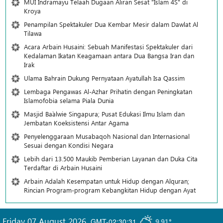
MUI Indramayu Telaah Dugaan Aliran Sesat "Islam 4S" di
Kroya
Penampilan Spektakuler Dua Kembar Mesir dalam Dawlat Al
Tilawa
Acara Arbain Husaini: Sebuah Manifestasi Spektakuler dari
Kedalaman Ikatan Keagamaan antara Dua Bangsa Iran dan
Irak
Ulama Bahrain Dukung Pernyataan Ayatullah Isa Qassim
Lembaga Pengawas Al-Azhar Prihatin dengan Peningkatan
Islamofobia selama Piala Dunia
Masjid Ba`alwie Singapura; Pusat Edukasi Ilmu Islam dan
Jembatan Koeksistensi Antar Agama
Penyelenggaraan Musabaqoh Nasional dan Internasional
Sesuai dengan Kondisi Negara
Lebih dari 13.500 Maukib Pemberian Layanan dan Duka Cita
Terdaftar di Arbain Husaini
Arbain Adalah Kesempatan untuk Hidup dengan Alquran;
Rincian Program-program Kebangkitan Hidup dengan Ayat
Friday 07 August 2026
,
GMT-02:30:31
9.91°