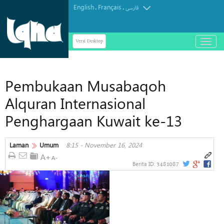
English
Français
.
.
فارسی
Versi Desktop
باز
و
بسته
کردن
Pembukaan Musabaqoh
منو
Alquran Internasional
Penghargaan Kuwait ke-13
Laman
Umum
8:15 - November 16, 2024
3481087
Berita ID: