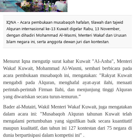
IQNA - Acara pembukaan musabaqoh hafalan, tilawah dan tajwid
Alquran internasional ke-13 Kuwait digelar Rabu, 13 November,
dengan dihadiri Mohammad Al-Wasmi, Menteri Wakaf dan Urusan
Islam negara ini, serta anggota dewan juri dan kontestan.
Menurut Iqna mengutip surat kabar Kuwait "Al-Anba", Menteri
Wakaf Kuwait, Mohammad Al-Wasmi, sembari berbicara pada
acara pembukaan musabaqoh ini, mengatakan: "Rakyat Kuwait
mengabdi pada Alquran, menghafal ayat-ayat ilahi, menaati
perintah-perintah Firman Ilahi, dan menjunjung tinggi Alquran
yang diwariskan secara turun-temurun.”
Bader al-Mutairi, Wakil Menteri Wakaf Kuwait, juga mengatakan
dalam acara ini: "Musabaqoh Alquran tahunan Kuwait telah
mengalami pertumbuhan yang signifikan baik secara kuantitatif
maupun kualitatif, dan tahun ini 127 kontestan dari 75 negara di
dunia berpartisipasi dalam kompetisi ini
. "