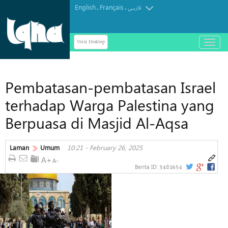
English
Français
.
.
فارسی
Versi Desktop
باز
و
بسته
کردن
Pembatasan-pembatasan Israel
منو
terhadap Warga Palestina yang
Berpuasa di Masjid Al-Aqsa
Laman
Umum
10:21 - February 26, 2025
3481654
Berita ID: