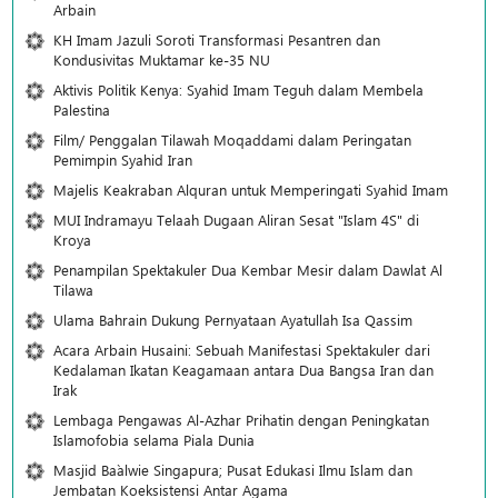
Arbain
KH Imam Jazuli Soroti Transformasi Pesantren dan
Kondusivitas Muktamar ke-35 NU
Aktivis Politik Kenya: Syahid Imam Teguh dalam Membela
Palestina
Film/ Penggalan Tilawah Moqaddami dalam Peringatan
Pemimpin Syahid Iran
Majelis Keakraban Alquran untuk Memperingati Syahid Imam
MUI Indramayu Telaah Dugaan Aliran Sesat "Islam 4S" di
Kroya
Penampilan Spektakuler Dua Kembar Mesir dalam Dawlat Al
Tilawa
Ulama Bahrain Dukung Pernyataan Ayatullah Isa Qassim
Acara Arbain Husaini: Sebuah Manifestasi Spektakuler dari
Kedalaman Ikatan Keagamaan antara Dua Bangsa Iran dan
Irak
Lembaga Pengawas Al-Azhar Prihatin dengan Peningkatan
Islamofobia selama Piala Dunia
Masjid Ba`alwie Singapura; Pusat Edukasi Ilmu Islam dan
Jembatan Koeksistensi Antar Agama