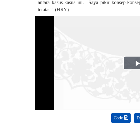
antara kasus-kasus ini. Saya pikir konsep-konse
teratas”. (HRY)
Code
D