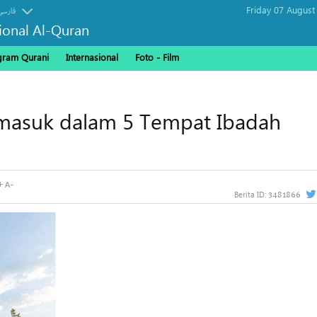
Friday 07 August
فارسی
sional Al-Quran
gram Qurani
Internasional
Foto - Film
ermasuk dalam 5 Tempat Ibadah
3481866
Berita ID: