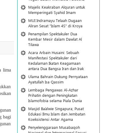
Majelis Keakraban Alquran untuk
Memperingati Syahid Imam
MUI Indramayu Telaah Dugaan
Aliran Sesat "Islam 4S" di Kroya
Penampilan Spektakuler Dua
Kembar Mesir dalam Dawlat Al
Tilawa
Acara Arbain Husaini: Sebuah
Manifestasi Spektakuler dari
Kedalaman Ikatan Keagamaan
antara Dua Bangsa Iran dan Irak
a lima
Ulama Bahrain Dukung Pernyataan
Ayatullah Isa Qassim
jukkan
Lembaga Pengawas Al-Azhar
osikan
Prihatin dengan Peningkatan
Islamofobia selama Piala Dunia
Masjid Ba`alwie Singapura; Pusat
ngunan
Edukasi Ilmu Islam dan Jembatan
g bagi
Koeksistensi Antar Agama
ngunan
Penyelenggaraan Musabaqoh
Nasional dan Internasional Sesuai