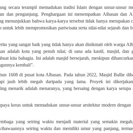
 yang secara terampil memadukan tradisi Islam dengan unsur-unsur m
man dan pengunjung. Penghargaan ini menempatkan Albasan dan Al
 yang menunjukkan bahwa karya-karya tersebut tidak hanya merupakan 
 untuk lebih mempromosikan pariwisata serta nilai-nilai sejarah dan 
erita yang sangat baik yang tidak hanya akan dinikmati oleh warga Alb
san adalah kota yang penuh nilai;
d
i sana ada kastil, masjid, dan g
uat kita bahagia. Ini adalah masjid bersejarah, meskipun dihancurka
ngunnya kembali”.
ahun 1608 di pusat kota Albasan. Pada tahun 2022, Masjid Ballie di
api jauh lebih megah daripada yang lama. Proyek ini dikerjaka
ing menarik adalah menaranya, yang bersaing dengan karya serupa
rupaya keras untuk memadukan unsur-unsur arsitektur modern dengan t
tembaga yang seiring waktu menjadi material yang semakin megah
wibawaannya seiring waktu dan memiliki umur yang panjang, terma