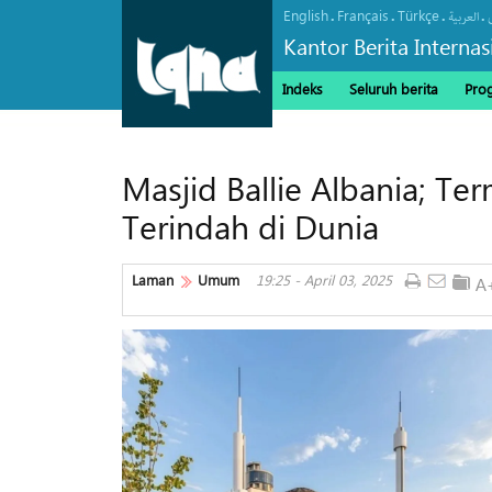
English
Français
Türkçe
.
.
.
.
العربیة
Kantor Berita Interna
Indeks
Seluruh berita
Pro
Masjid Ballie Albania; T
Terindah di Dunia
Laman
Umum
19:25 - April 03, 2025