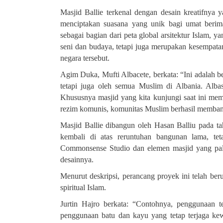
Masjid Ballie terkenal dengan desain kreatifnya
menciptakan suasana yang unik bagi umat beri
sebagai bagian dari peta global arsitektur Islam,
seni dan budaya, tetapi juga merupakan kesempatan
negara tersebut
.
Agim Duka, Mufti Albacete, berkata: “Ini adalah b
tetapi juga oleh semua Muslim di Albania. Alba
Khususnya masjid yang kita kunjungi saat ini memb
rezim komunis, komunitas Muslim berhasil memba
Masjid Ballie dibangun oleh Hasan Balliu pada t
kembali di atas reruntuhan bangunan lama, tet
Commonsense Studio dan elemen masjid yang pal
desainnya
.
Menurut deskripsi, perancang proyek ini telah be
spiritual Islam.
Jurtin Hajro berkata: “Contohnya, penggunaan 
penggunaan batu dan kayu yang tetap terjaga ke