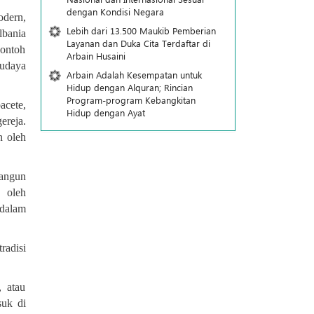
dengan Kondisi Negara
odern,
Lebih dari 13.500 Maukib Pemberian
bania
Layanan dan Duka Cita Terdaftar di
contoh
Arbain Husaini
budaya
Arbain Adalah Kesempatan untuk
Hidup dengan Alquran; Rincian
Program-program Kebangkitan
acete,
Hidup dengan Ayat
ereja.
n oleh
bangun
n oleh
 dalam
radisi
, atau
suk di