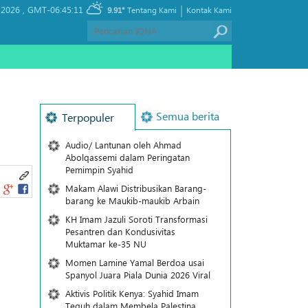
|
 2026 ,
GMT-06:45:11
9.91°
Tentang Kami
Kontak Kami
Semua berita
Terpopuler
Audio/ Lantunan oleh Ahmad
Abolqassemi dalam Peringatan
Pemimpin Syahid
Makam Alawi Distribusikan Barang-
barang ke Maukib-maukib Arbain
KH Imam Jazuli Soroti Transformasi
Pesantren dan Kondusivitas
Muktamar ke-35 NU
Momen Lamine Yamal Berdoa usai
Spanyol Juara Piala Dunia 2026 Viral
Aktivis Politik Kenya: Syahid Imam
Teguh dalam Membela Palestina