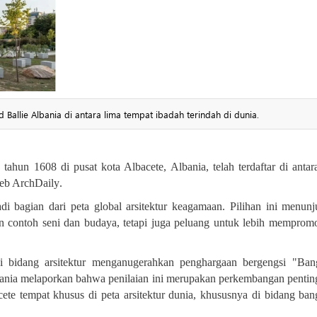
Ballie Albania di antara lima tempat ibadah terindah di dunia.
ahun 1608 di pusat kota Albacete, Albania, telah terdaftar di antar
web ArchDaily
.
di bagian dari peta global arsitektur keagamaan. Pilihan ini menun
n contoh seni dan budaya, tetapi juga peluang untuk lebih memprom
di bidang arsitektur menganugerahkan penghargaan bergengsi "Ba
bania melaporkan bahwa penilaian ini merupakan perkembangan pentin
ete tempat khusus di peta arsitektur dunia, khususnya di bidang ba